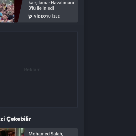
karşılama: Havalimanı
3'lü ile inledi
VIDEOYU İZLE
izi Çekebilir
Mohamed Salah,