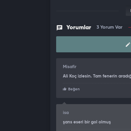
Yorumlar
3 Yorum Var
Misafir
Ali Koç izlesin. Tam fenerin aradığ
Beğen
isa
şans eseri bir gol olmuş