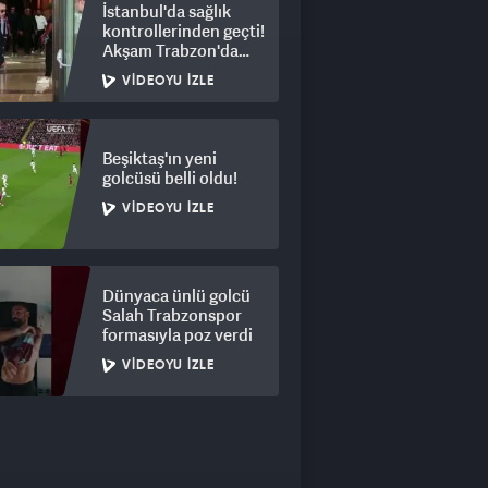
İstanbul'da sağlık
kontrollerinden geçti!
Akşam Trabzon'da
olacak
VIDEOYU İZLE
Beşiktaş'ın yeni
golcüsü belli oldu!
VIDEOYU İZLE
Dünyaca ünlü golcü
Salah Trabzonspor
formasıyla poz verdi
VIDEOYU İZLE