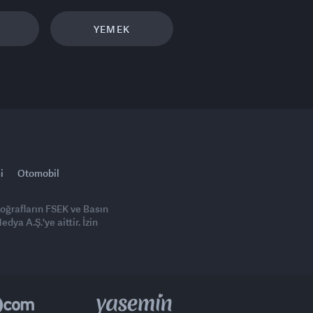
YEMEK
i
Otomobil
toğrafların FSEK ve Basın
ya A.Ş.'ye aittir. İzin