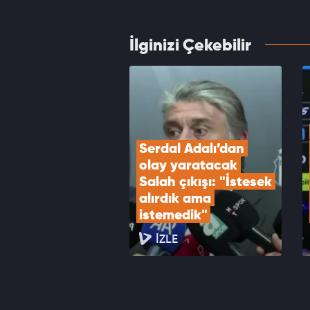
VID
İlginizi Çekebilir
Transf
Trabzo
VID
Serdal Adalı’dan 
olay yaratacak 
Salah çıkışı: "İstesek 
alırdık ama 
istemedik"
İZLE