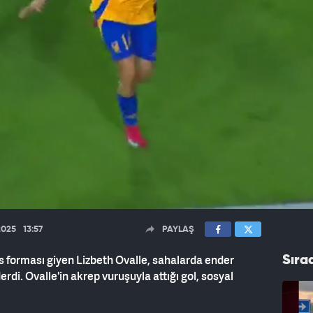
2025
13:57
PAYLAŞ
s forması giyen Lizbeth Ovalle, sahalarda ender
Sıra
rdi. Ovalle'in akrep vuruşuyla attığı gol, sosyal