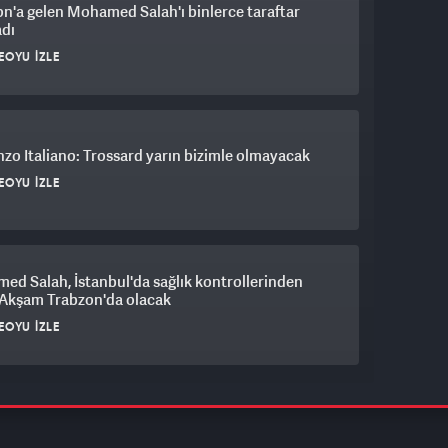
n'a gelen Mohamed Salah'ı binlerce taraftar
adı
EOYU İZLE
zo Italiano: Trossard yarın bizimle olmayacak
EOYU İZLE
d Salah, İstanbul'da sağlık kontrollerinden
 Akşam Trabzon'da olacak
EOYU İZLE
lcalı'dan rekor transfer!