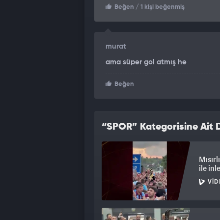
Beğen
/ 1 kişi beğenmiş
murat
ama süper gol atmış he
Beğen
“SPOR” Kategorisine Ait D
Mısırl
ile inl
VID