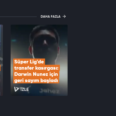
DAHA FAZLA
Süper Lig'de 
transfer kasırgası: 
Darwin Nunez için 
geri sayım başladı
İZLE