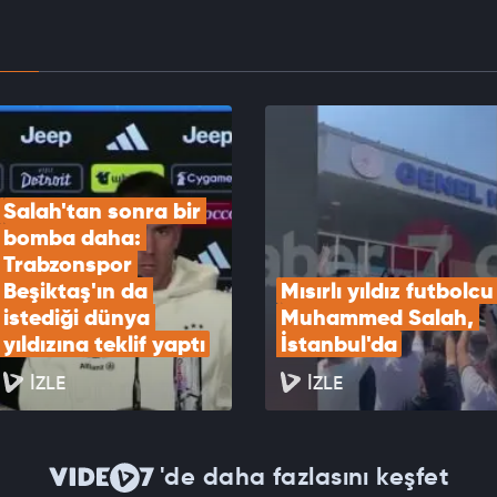
EOYU İZLE
erde dev kapışma! Beşiktaş ilgileniyordu,
nspor yıldız santrforu bitiriyor
EOYU İZLE
Salah'tan sonra bir 
bomba daha: 
Trabzonspor 
Beşiktaş'ın da 
Mısırlı yıldız futbolcu 
istediği dünya 
Muhammed Salah, 
yıldızına teklif yaptı
İstanbul'da
İZLE
İZLE
'de daha fazlasını keşfet