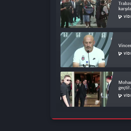
Trabzo
karşıl
VID
Vincen
VID
Mohame
geçti!
VID
Acun I