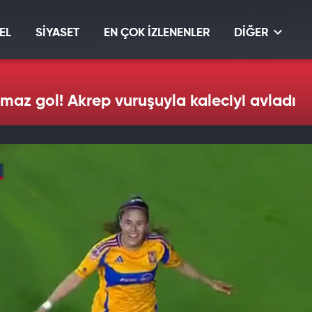
EL
SİYASET
EN ÇOK İZLENENLER
DİĞER
maz gol! Akrep vuruşuyla kaleciyi avladı