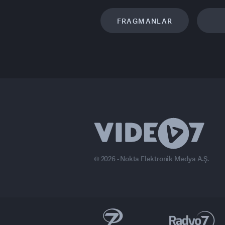
FRAGMANLAR
© 2026 - Nokta Elektronik Medya A.Ş.
anal 7 Avrupa
Ülke TV
Haber7