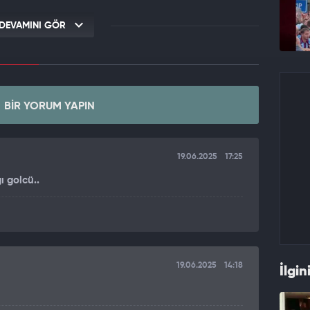
DEVAMINI GÖR
BIR YORUM YAPIN
19.06.2025
17:25
ı golcü..
19.06.2025
14:18
İlgin