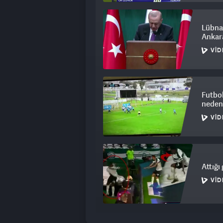
Lübna
Ankar
VID
Futbol
neden
VID
Attığı
VID