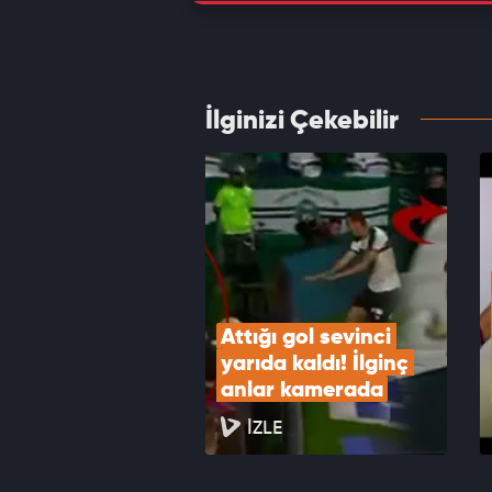
Galata
Yöneti
VID
İlginizi Çekebilir
İsmail
veda e
VID
Attığı gol sevinci 
yarıda kaldı! İlginç 
anlar kamerada
İZLE