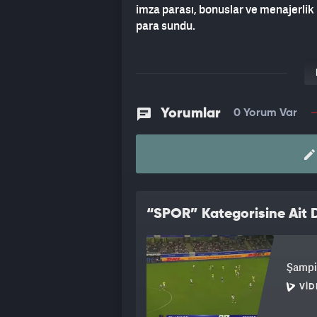
imza parası, bonuslar ve menajerlik 
para sundu.
Yorumlar
0 Yorum Var
“SPOR” Kategorisine Ait D
Şampi
VID