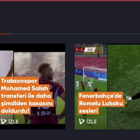
saray'da beklenen kararlar gelmeyince kriz çıktı:
ci hesabını kapattı
EOYU İZLE
 Köybaşı, futbolculuk kariyerine gözyaşlarıyla
tti!
EOYU İZLE
Trabzonspor 
Mohamed Salah 
transferi ile daha 
Fenerbahçe'de 
şimdiden kasasını 
Romelu Lukaku 
doldurdu!
sesleri
İZLE
İZLE