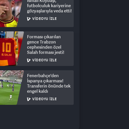
İsmail Köybaşı,
futbolculuk kariyerine
gözyaşlarıyla veda etti!
VIDEOYU İZLE
Forması çıkarılan
gence Trabzon
cephesinden özel
Salah forması jesti!
VIDEOYU İZLE
Fenerbahçe'den
İspanya çıkarması!
Transferin önünde tek
engel kaldı
VIDEOYU İZLE