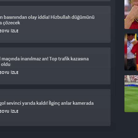
n basınından olay iddia! Hizbullah düğümünü
a çözecek
EOYU İZLE
 maçında inanılmaz an! Top trafik kazasına
 oldu
EOYU İZLE
 gol sevinci yarıda kaldı! İlginç anlar kamerada
EOYU İZLE