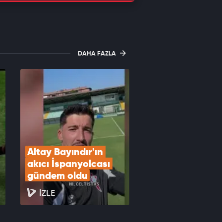
DAHA FAZLA
Altay Bayındır'ın 
akıcı İspanyolcası 
gündem oldu
İZLE