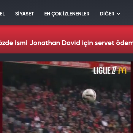
EL
SİYASET
EN ÇOK İZLENENLER
DİĞER
özde ismi Jonathan David için servet ödem