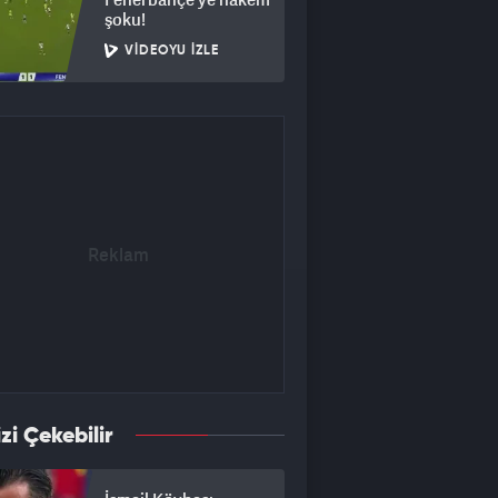
şoku!
VIDEOYU İZLE
izi Çekebilir