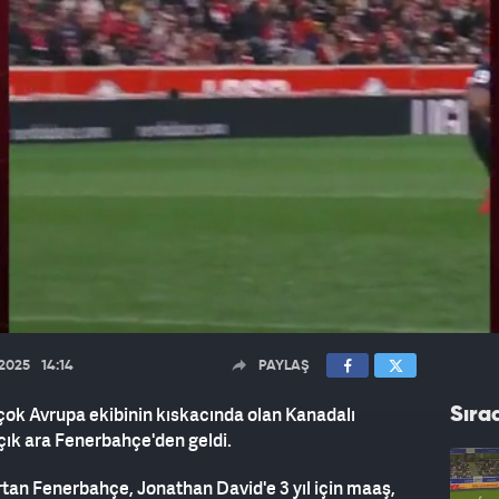
.2025
14:14
PAYLAŞ
rçok Avrupa ekibinin kıskacında olan Kanadalı
Sıra
çık ara Fenerbahçe'den geldi.
aşırtan Fenerbahçe, Jonathan David'e 3 yıl için maaş,