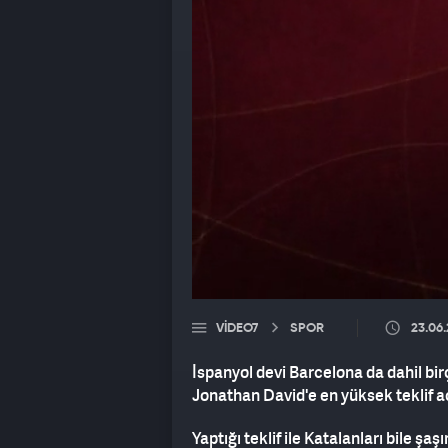
VIDEO7
SPOR
23.06
İspanyol devi Barcelona da dahil bi
Jonathan David'e en yüksek teklif a
Yaptığı teklif ile Katalanları bile ş