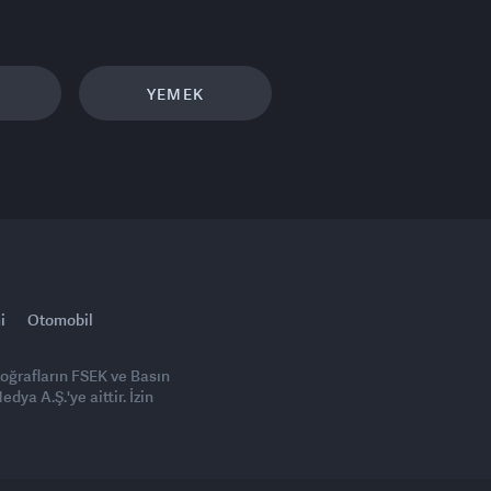
YEMEK
i
Otomobil
toğrafların FSEK ve Basın
ya A.Ş.'ye aittir. İzin