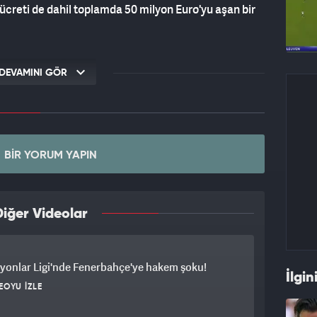
ücreti de dahil toplamda 50 milyon Euro'yu aşan bir
DEVAMINI GÖR
BIR YORUM YAPIN
iğer Videolar
yonlar Ligi'nde Fenerbahçe'ye hakem şoku!
İlgin
EOYU İZLE