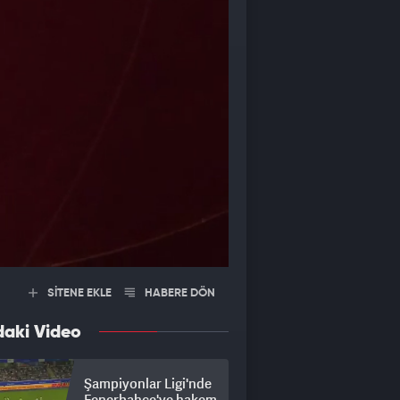
SİTENE EKLE
HABERE DÖN
daki Video
Şampiyonlar Ligi'nde
Fenerbahçe'ye hakem