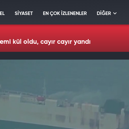
EL
SİYASET
EN ÇOK İZLENENLER
DİĞER
emi kül oldu, cayır cayır yandı