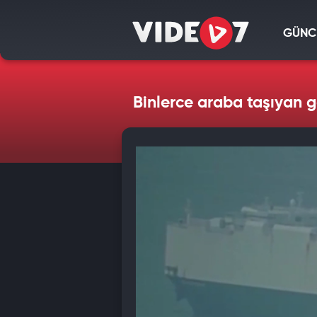
GÜNC
Binlerce araba taşıyan g