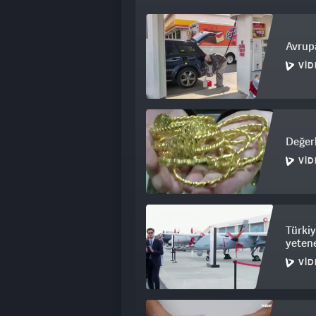
Avrupa
VID
Değerl
VID
Türkiy
yetene
VID