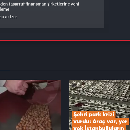
en tasarruf finansman şirketlerine yeni
leme
EOYU İZLE
yatırımcısının yüzü güldü: Kilogram fiyatı
iş kaydetti
EOYU İZLE
ıldırım'ın kızı hakkında paylaşım yapan şahıs için
ama talebi!
EOYU İZLE
Şehri park krizi 
vurdu: Araç var, yer 
yok İstanbulluların 