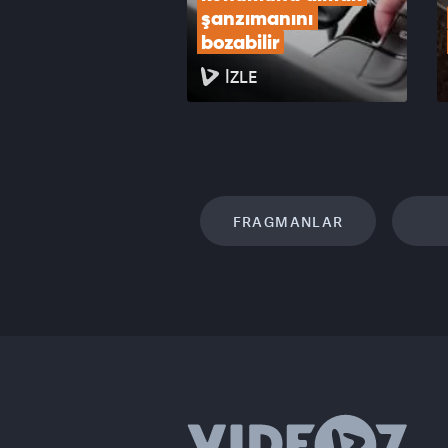
şanzımanını 
bozabilir
İZLE
FRAGMANLAR