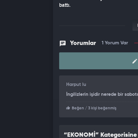
battı.
Yorumlar
1 Yorum Var
Harput lu
İngilizlerin işidir nerede bir sabota
Beğen
/ 3 kişi beğenmiş
“EKONOMİ” Kategorisine A