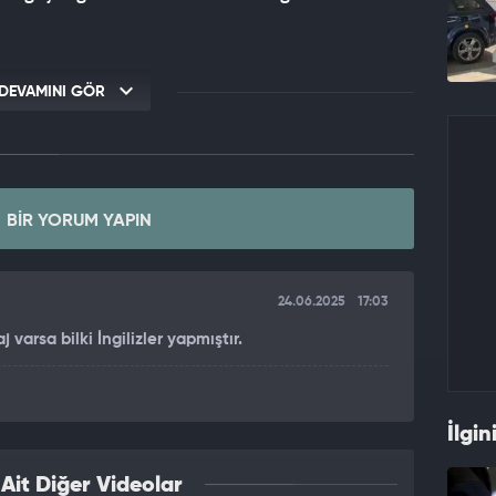
DEVAMINI GÖR
BIR YORUM YAPIN
24.06.2025
17:03
j varsa bilki İngilizler yapmıştır.
İlgin
it Diğer Videolar