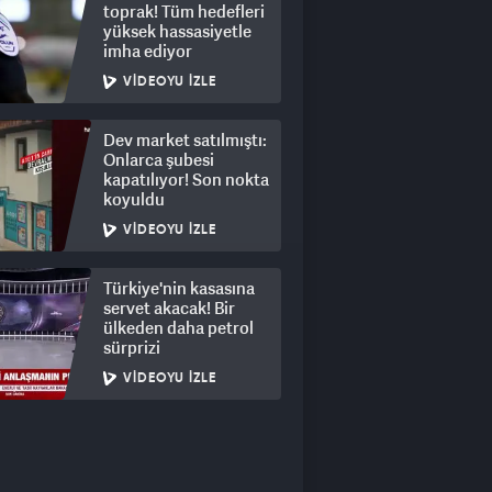
toprak! Tüm hedefleri
yüksek hassasiyetle
imha ediyor
VIDEOYU İZLE
Dev market satılmıştı:
Onlarca şubesi
kapatılıyor! Son nokta
koyuldu
VIDEOYU İZLE
Türkiye'nin kasasına
servet akacak! Bir
ülkeden daha petrol
sürprizi
VIDEOYU İZLE