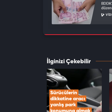
BDDK'd
düzen
VID
Altın 
yüksel
VID
İlginizi Çekebilir
Aziz Y
tutukl
VID
Sürücülerin 
dikkatine aracı 
yanlış park 
konumuna almak 