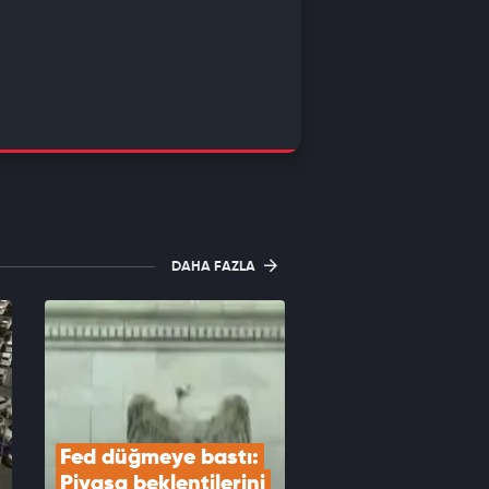
DAHA FAZLA
Fed düğmeye bastı: 
Piyasa beklentilerini 