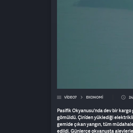
VIDEO7
EKONOMİ
24
Pasifik Okyanusu'nda dev bir kargo
gömüldü. Çin’den yüklediği elektrik
gemide çıkan yangın, tüm müdahale
edildi. Günlerce okyanusta alevle