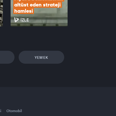
altüst eden strateji 
hamlesi
İZLE
YEMEK
i
Otomobil