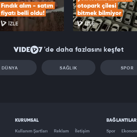
Fındık alım - satım 
otopark çilesi 
fiyatı belli oldu!
bitmek bilmiyor
İZLE
İZLE
'de daha fazlasını keşfet
DÜNYA
SAĞLIK
SPOR
KURUMSAL
BAĞLANTILAR
Kullanım Şartları
Reklam
İletişim
Spor
Ekonom