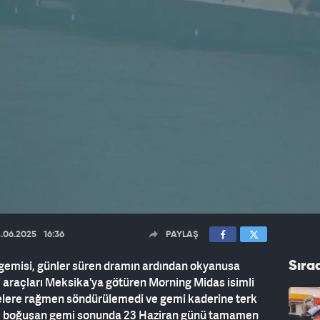
.06.2025
16:36
PAYLAŞ
 gemisi, günler süren dramın ardından okyanusa
Sıra
li araçları Meksika'ya götüren Morning Midas isimli
lere rağmen söndürülemedi ve gemi kaderine terk
rle boğuşan gemi sonunda 23 Haziran günü tamamen