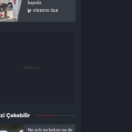
kapıda
VIDEOYU İZLE
izi Çekebilir
Ne zırh ne beton ne de