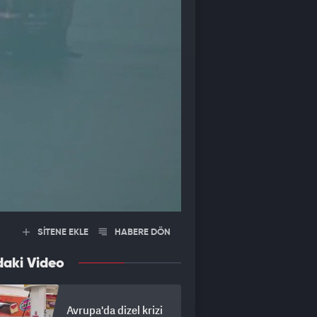
SİTENE EKLE
HABERE DÖN
daki Video
Avrupa'da dizel krizi