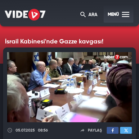
MENÜ
ARA
İsrail Kabinesi'nde Gazze kavgası!
05.07.2025
08:56
PAYLAŞ