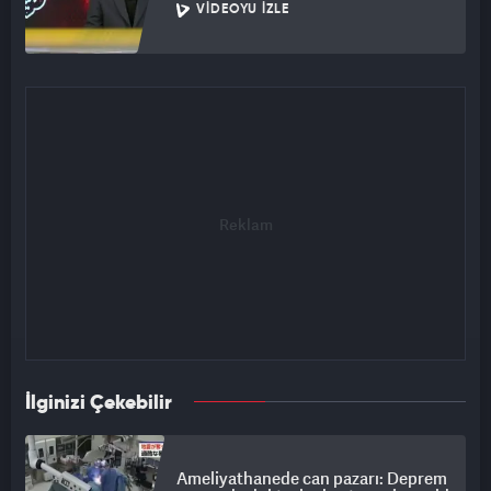
VIDEOYU İZLE
İlginizi Çekebilir
Ameliyathanede can pazarı: Deprem