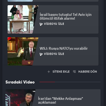
İsrail basını tutuştu! Tel Aviv için
ölümcül ittifak alarmı!
VIDEOYU İZLE
WSJ: Rusya NATO’yu vurabilir
VIDEOYU İZLE
SİTENE EKLE
HABERE DÖN
Sıradaki Video
İran'dan "Mekke Anlaşması"
açıklaması!