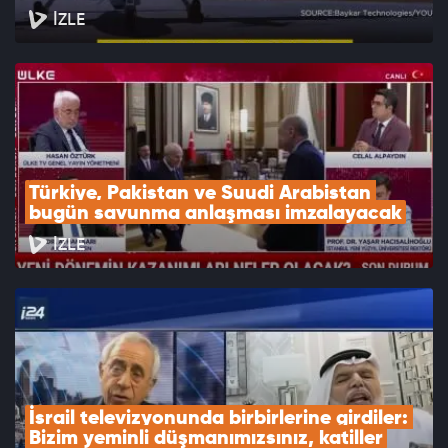
İZLE
Türkiye, Pakistan ve Suudi Arabistan 
bugün savunma anlaşması imzalayacak
İZLE
İsrail televizyonunda birbirlerine girdiler: 
Bizim yeminli düşmanımızsınız, katiller