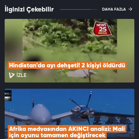
İlginizi Çekebilir
DAHA FAZLA
Hindistan'da ayı dehşeti! 2 kişiyi öldürdü
İZLE
Afrika medyasından AKINCI analizi: Mali 
için oyunu tamamen değiştirecek