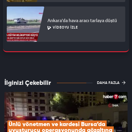
Ankara'da hava aracı tarlaya düştü
VIDEOYU İZLE
İlginizi Çekebilir
DAHA FAZLA
Ünlü yönetmen ve kardeşi Bursa’da 
uyuşturucu operasyonunda gözaltına 