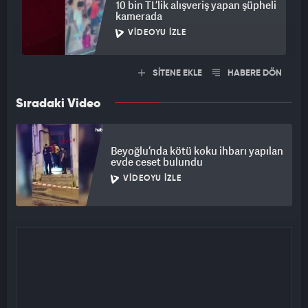
10 bin TL’lik alışveriş yapan şüpheli
kamerada
VIDEOYU İZLE
SİTENE EKLE
HABERE DÖN
Sıradaki Video
Beyoğlu’nda kötü koku ihbarı yapılan
evde ceset bulundu
VIDEOYU İZLE