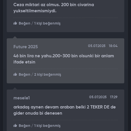
Ceza miktari az olmus. 200 bin civarina
yukseltilmemismiydi.
Beğen
/ 1 kişi beğenmiş
05.07.2025
18:04
Future 2025
46 bin lira ne yahu.200-300 bin olsunki bir anlam
ifade etsin
Beğen
/ 2 kişi beğenmiş
05.07.2025
17:29
mesele1
arkadaş aynen devam araban belki 2 TEKER DE de
gider onuda bi denesen
Beğen
/ 1 kişi beğenmiş