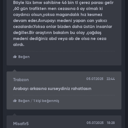
Böyle lüx bmw sahibine 46 bin tl çerez parası gelir
,60 gün trafikten men cezasına 6 ay olmalı ki
caydırıcı olsun,yoksa magandalık hız kesmez
devam eder.Avrupayı medeni yapan can yakıcı
cezalardır.Yoksa onlar bizden daha üstün insanlar
değiller.Bir araştırın bakalım bu olay ,çağdaş
medeni dediğiniz abd veya ab de olsa ne ceza
alırdı.
Beğen
05.07.2025
22:44
Trabzon
Arabayı arkasına surseydiniz rahatlasın
Beğen
/ 1 kişi beğenmiş
05.07.2025
18:28
Misafir5