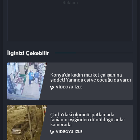
İlginizi Çekebilir
Konya'da kadın market çalışanına
şiddet! Yanında eşi ve çocuğu da vardı
VIDEOYU İZLE
Çorlu'daki ölümcül patlamada
facianın eşiğinden dönüldüğü anlar
kamerada
VIDEOYU İZLE