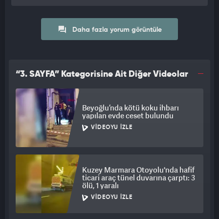
Daha fazla yorum görüntüle
“3. SAYFA” Kategorisine Ait Diğer Videolar
Beyoğlu’nda kötü koku ihbarı
yapılan evde ceset bulundu
VIDEOYU İZLE
Kuzey Marmara Otoyolu'nda hafif
ticari araç tünel duvarına çarptı: 3
ölü, 1 yaralı
VIDEOYU İZLE