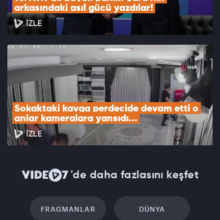
arkasındaki asıl gücü yazdılar!
İZLE
Sokaktaki kavga perdecide devam etti o 
anlar kameralara yansıdı...
İZLE
'de daha fazlasını keşfet
FRAGMANLAR
DÜNYA