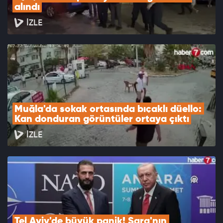
alındı
İZLE
Muğla'da sokak ortasında bıçaklı düello: 
Kan donduran görüntüler ortaya çıktı
İZLE
Tel Aviv'de büyük panik! Şara'nın 