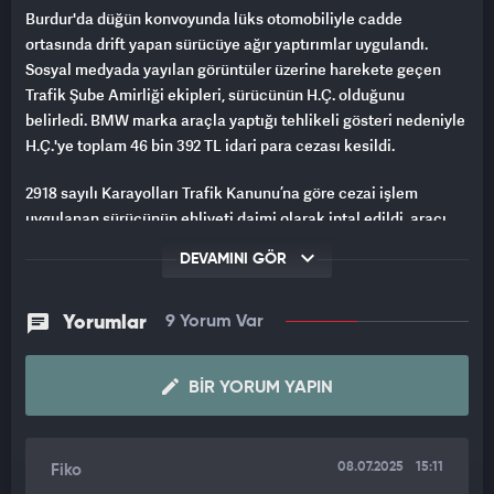
Burdur'da düğün konvoyunda lüks otomobiliyle cadde
ortasında drift yapan sürücüye ağır yaptırımlar uygulandı.
Sosyal medyada yayılan görüntüler üzerine harekete geçen
Trafik Şube Amirliği ekipleri, sürücünün H.Ç. olduğunu
belirledi. BMW marka araçla yaptığı tehlikeli gösteri nedeniyle
H.Ç.'ye toplam 46 bin 392 TL idari para cezası kesildi.
2918 sayılı Karayolları Trafik Kanunu’na göre cezai işlem
uygulanan sürücünün ehliyeti daimi olarak iptal edildi, aracı
ise 60 gün süreyle trafikten men edildi. Olay, Burdur merkez
DEVAMINI GÖR
Armağan İlci Mahallesi Cıvlaz Sokak’ta yaşandı.
Skandal olay sonrası H.Ç. hakkında ayrıca “trafik güvenliğini
Yorumlar
9 Yorum Var
tehlikeye sokmak” suçundan adli işlem başlatıldığı öğrenildi.
Emniyet yetkilileri, benzer ihlallere karşı denetimlerin artarak
BIR YORUM YAPIN
süreceğini vurguladı.
08.07.2025
15:11
Fiko