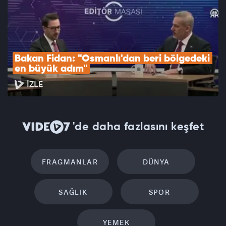
Bakan Fidan: "Osmanlı'dan beri bölgedeki 
en büyük adım"
İZLE
'de daha fazlasını keşfet
FRAGMANLAR
DÜNYA
SAĞLIK
SPOR
YEMEK