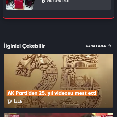
VIDEOYU İZLE
İlginizi Çekebilir
DAHA FAZLA
AK Parti'den 25. yıl videosu mest etti
İZLE