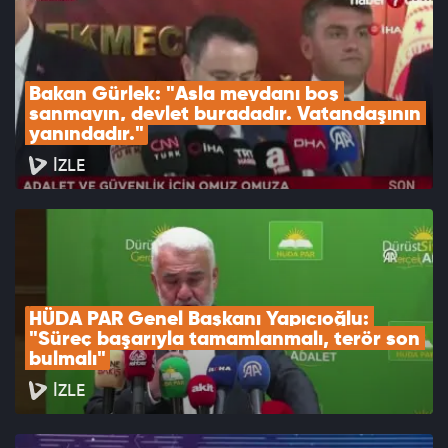
Bakan Gürlek: "Asla meydanı boş 
sanmayın, devlet buradadır. Vatandaşının 
yanındadır."
İZLE
HÜDA PAR Genel Başkanı Yapıcıoğlu: 
"Süreç başarıyla tamamlanmalı, terör son 
bulmalı"
İZLE