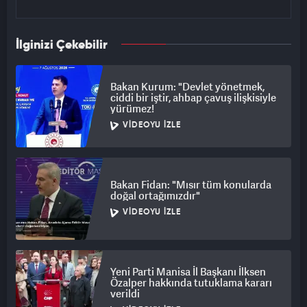
İlginizi Çekebilir
Bakan Kurum: "Devlet yönetmek,
ciddi bir iştir, ahbap çavuş ilişkisiyle
yürümez!
VIDEOYU İZLE
Bakan Fidan: "Mısır tüm konularda
doğal ortağımızdır"
VIDEOYU İZLE
Yeni Parti Manisa İl Başkanı İlksen
Özalper hakkında tutuklama kararı
verildi