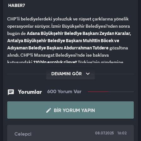
HABER7
CHP’li belediyelerdeki yolsuzluk ve rüşvet çarklarına yönelik
operasyonlar sürüyor. İzmir Büyükşehir Belediyesi'nden sonra
bugün de
Adana Büyükşehir Belediye Başkanı Zeydan Karalar,
Antalya Büyükşehir Belediye Başkanı Muhittin Böcek ve
Adıyaman Belediye Başkanı Abdurrahman Tutdere
gözaltına
alındı. CHP'li Manavgat Belediyesi'nde ise baklava
kutusundaki
110 bin euroluk rüşvet
Türkiye'nin gündemine
oturdu.
DEVAMINI GÖR
BAKLAVA KUTUSUNDAKİ RÜŞVETİ ÖRTBAS ETME GİRİŞİMİ
Yorumlar
600 Yorum Var
CHP'li belediyelerdeki yolsuzlukların bir bir ifşa olmasının ve
operasyonlar düzenlenmesinin ardından
CHP Genel Başkanı
Özgür Özel CHP Genel Merkezi
'nde MYK'yı topladı. Toplantı
BIR YORUM YAPIN
sonrası kürsüye çıkan
Özel,
baklava kutusularındaki rüşvet
skandallarını tehditlerle örtbas etmeye çalıştı.
08.07.2025
16:02
Celepci
SOKAK TEHDİDİ