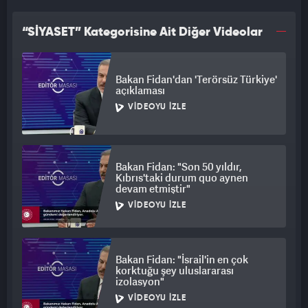
“SİYASET” Kategorisine Ait Diğer Videolar
Bakan Fidan'dan 'Terörsüz Türkiye'
açıklaması
VIDEOYU İZLE
Bakan Fidan: "Son 50 yıldır,
Kıbrıs'taki durum quo aynen
devam etmiştir"
VIDEOYU İZLE
Bakan Fidan: "İsrail'in en çok
korktuğu şey uluslararası
izolasyon"
VIDEOYU İZLE