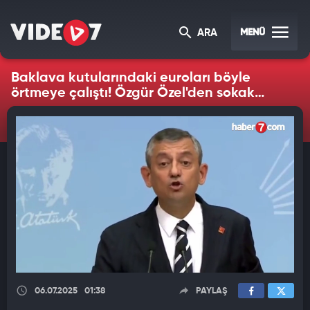
MENÜ
ARA
Baklava kutularındaki euroları böyle
örtmeye çalıştı! Özgür Özel'den sokak
tehdidi
06.07.2025
01:38
PAYLAŞ