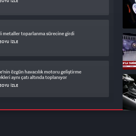
EOYU İZLE
i metaller toparlanma sürecine girdi
EOYU İZLE
e'nin özgün havacılık motoru geliştirme
kleri aynı çatı altında toplanıyor
EOYU İZLE
en tasarruf finansman şirketlerine yeni
leme
EOYU İZLE