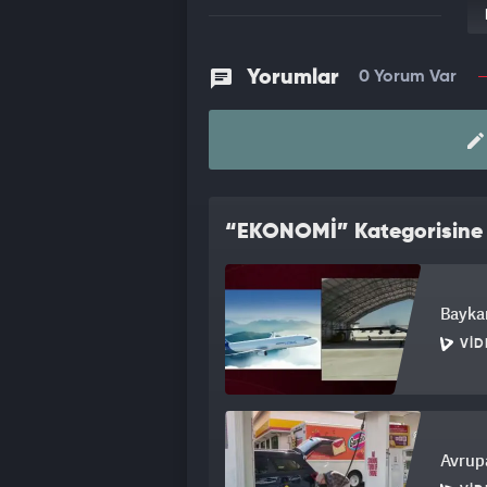
Yorumlar
0 Yorum Var
“EKONOMİ” Kategorisine A
Baykar
VID
Avrupa