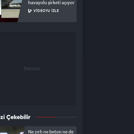
havayolu şirketi açıyor
VIDEOYU İZLE
izi Çekebilir
Ne zırh ne beton ne de