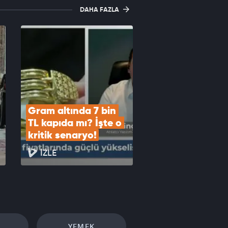
DAHA FAZLA
Gram altında 7 bin 
TL kapıda mı? İşte o 
kritik senaryo!
İZLE
YEMEK