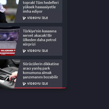
toprak! Tüm hedefleri
yüksek hassasiyetle
imha ediyor
VIDEOYU İZLE
Türkiye'nin kasasına
servet akacak! Bir
ülkeden daha petrol
sürprizi
VIDEOYU İZLE
Sürücülerin dikkatine
aracı yanlış park
konumuna almak
şanzımanını bozabilir
VIDEOYU İZLE