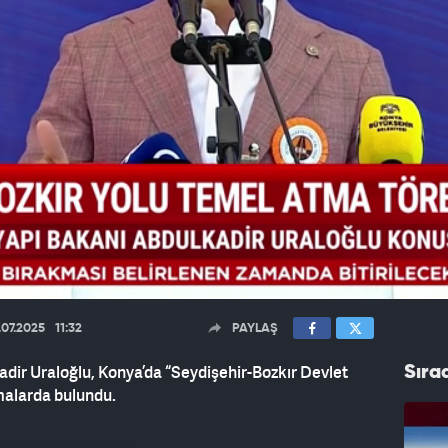
.07.2025
11:32
PAYLAŞ
dir Uraloğlu, Konya’da “Seydişehir-Bozkır Devlet
Sıra
malarda bulundu.