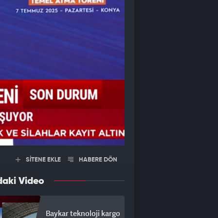
SİTENE EKLE
HABERE DÖN
daki Video
Baykar teknoloji kargo