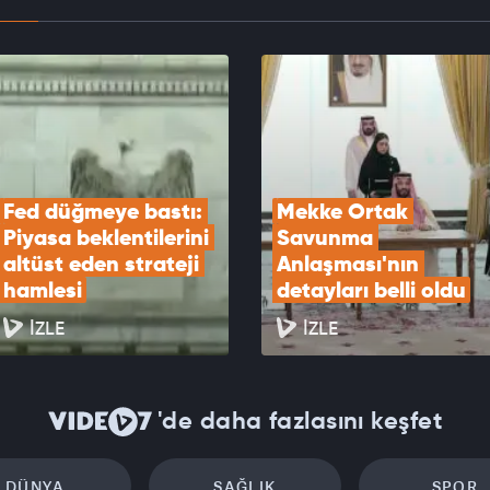
yatırımcısının yüzü güldü: Kilogram fiyatı
iş kaydetti
EOYU İZLE
Fed düğmeye bastı: 
Mekke Ortak 
Piyasa beklentilerini 
Savunma 
altüst eden strateji 
Anlaşması'nın 
hamlesi
detayları belli oldu
İZLE
İZLE
'de daha fazlasını keşfet
DÜNYA
SAĞLIK
SPOR