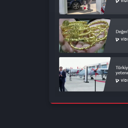
VID
Değerl
VID
Türkiy
yetene
VID
BDDK'd
düzen
VID