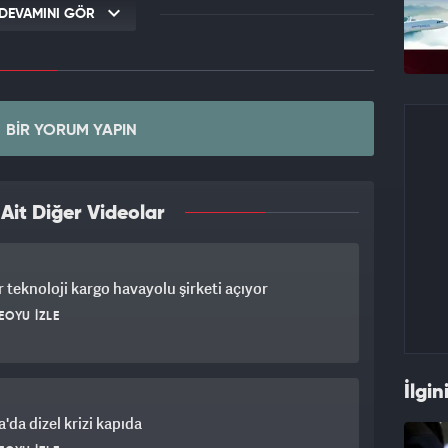
DEVAMINI GÖR
BIR YORUM YAPIN
it Diğer Videolar
 teknoloji kargo havayolu şirketi açıyor
EOYU İZLE
İlgin
'da dizel krizi kapıda