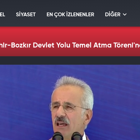
EL
SİYASET
EN ÇOK İZLENENLER
DİĞER
hir-Bozkır Devlet Yolu Temel Atma Töreni'