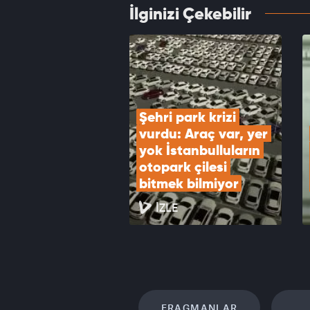
İlginizi Çekebilir
Altın 
yüksel
VID
Şehri park krizi 
vurdu: Araç var, yer 
yok İstanbulluların 
otopark çilesi 
bitmek bilmiyor
İZLE
FRAGMANLAR