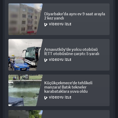
Diyarbakır’da aynı ev 9 saat arayla
2 kez yandı
VIDEOYU İZLE
Arnavutköy'de yolcu otobüsü
İETT otobüsüne çarptı: 5 yaralı
VIDEOYU İZLE
Küçükçekmece'de tehlikeli
manzara! Batık tekneler
karabataklara yuva oldu
VIDEOYU İZLE