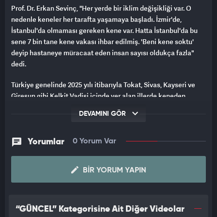
Prof. Dr. Erkan Sevinç, "Her yerde bir iklim değişikliği var. O
nedenle keneler her tarafta yaşamaya başladı. İzmir'de,
İstanbul'da olmaması gereken kene var. Hatta İstanbul'da bu
sene 7 bin tane kene vakası ihbar edilmiş. 'Beni kene soktu'
deyip hastaneye müracaat eden insan sayısı oldukça fazla"
dedi.
Türkiye genelinde 2025 yılı itibarıyla Tokat, Sivas, Kayseri ve
Giresun gibi Kelkit Vadisi içinde yer alan illerde keneden
ölümler yaşandı. İzmir ve İstanbul'da da kene ile ilgili ihbarlar
DEVAMINI GÖR
alındığını belirten Ege Üniversitesi Tıp Fakültesi Öğretim Üyesi
ve Radyoloji Uzmanı Prof. Dr. Erkan Sevinç, KKKA'nın artış
göstermesinin iklim değişiklikleri ile ilgili olduğunu kaydetti.
Yorumlar
0 Yorum Var
BIR YORUM YAPIN
“GÜNCEL” Kategorisine Ait Diğer Videolar