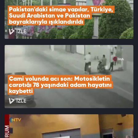
Pakistan'daki simge yapılar, Türkiye, 
Suudi Arabistan ve Pakistan 
bayraklarıyla ışıklandırıldı
İZLE
Cami yolunda acı son: Motosikletin 
çarptığı 78 yaşındaki adam hayatını 
kaybetti
İZLE