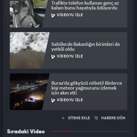
Trafikte telefon kullanan genç az
kalsın bunu hayatıyla ödüyordu
VIDEOYU İZLE
Sahillerde Bakanlığın birimleri de
yetkili oldu
VIDEOYU İZLE
Bursa'da gökyüzü nöbeti! Binlerce
kişi meteor yağmurunu izlemek
için akın etti
VIDEOYU İZLE
SİTENE EKLE
HABERE DÖN
Sıradaki Video