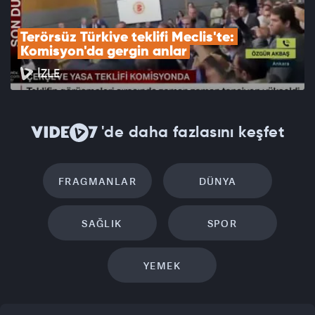
Terörsüz Türkiye teklifi Meclis'te: 
Komisyon'da gergin anlar
İZLE
'de daha fazlasını keşfet
FRAGMANLAR
DÜNYA
SAĞLIK
SPOR
YEMEK