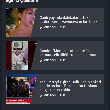
İlginizi Çekebilir
Canlı yayında dakikalarca takip
ettiler: Koreli yayıncıya çirkin taciz
VIDEOYU İZLE
Camide 'Manifest' atışması: 'Her
ekranda gördüğün pusulan olmasın'
VIDEOYU İZLE
Yeni Parti'yi şişiren Halk Tv'nin anketi
elinde patladı! Rakamların toplamı
dalga konusu oldu
VIDEOYU İZLE