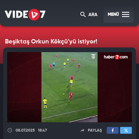
MENÜ
ARA
Beşiktaş Orkun Kökçü'yü istiyor!
08.07.2025
18:47
PAYLAŞ