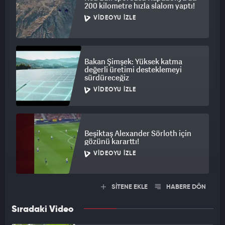
200 kilometre hızla slalom yaptı!
VIDEOYU İZLE
Bakan Şimşek: Yüksek katma
değerli üretimi desteklemeyi
sürdüreceğiz
VIDEOYU İZLE
Beşiktaş Alexander Sörloth için
gözünü kararttı!
VIDEOYU İZLE
SİTENE EKLE
HABERE DÖN
Sıradaki Video