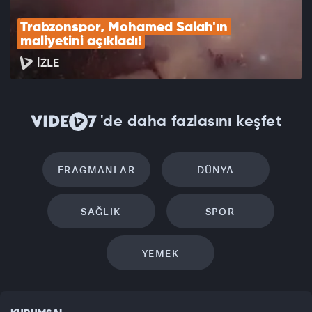
Trabzonspor, Mohamed Salah'ın 
maliyetini açıkladı!
İZLE
'de daha fazlasını keşfet
FRAGMANLAR
DÜNYA
SAĞLIK
SPOR
YEMEK