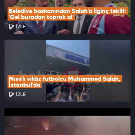
Belediye başkanından Salah'a ilginç teklif: 
'Gel buradan toprak al'
İZLE
Mısırlı yıldız futbolcu Muhammed Salah, 
İstanbul'da
İZLE