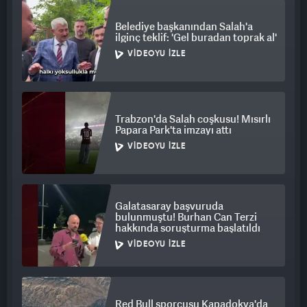
Belediye başkanından Salah'a
ilginç teklif: 'Gel buradan toprak al'
VIDEOYU İZLE
Trabzon'da Salah coşkusu! Mısırlı
Papara Park'ta imzayı attı
VIDEOYU İZLE
Galatasaray başvuruda
bulunmuştu! Burhan Can Terzi
hakkında soruşturma başlatıldı
VIDEOYU İZLE
Red Bull sporcusu Kapadokya'da