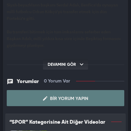
Siyah-beyazlıların başkanı Serdal Adalı, Benfica'da oynayan
milli futbolcu Orkun Kökçü'yü transfer etmek için dün
Portekiz'e gitti.
Bu transferi bitirmek için tüm imkanlarını seferber eden
Başkan Adalı, milli yıldıza kısa süre içinde Beşiktaş formasını
giydirmeyi planlıyor.
DEVAMINI GÖR
Yorumlar
0 Yorum Var
BIR YORUM YAPIN
“SPOR” Kategorisine Ait Diğer Videolar