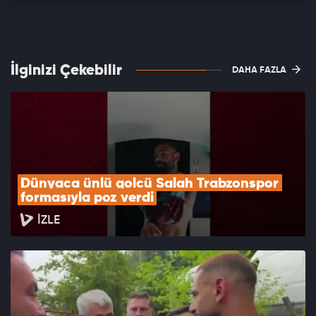
İlginizi Çekebilir
DAHA FAZLA
Dünyaca ünlü golcü Salah Trabzonspor 
formasıyla poz verdi
İZLE