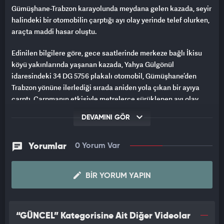
Gümüşhane-Trabzon karayolunda meydana gelen kazada, seyir
halindeki bir otomobilin çarptığı ayı olay yerinde telef olurken,
araçta maddi hasar oluştu.
Edinilen bilgilere göre, gece saatlerinde merkeze bağlı İkisu
köyü yakınlarında yaşanan kazada, Yahya Gülgönül
idaresindeki 34 DG 5756 plakalı otomobil, Gümüşhane’den
Trabzon yönüne ilerlediği sırada aniden yola çıkan bir ayıya
çarptı. Çarpmanın etkisiyle metrelerce sürüklenen ayı olay
yerinde telef oldu.
DEVAMINI GÖR
Kazadan otomobil sürücüsü Gülgönül ve araçta bulunan yolcu
yara almadan kurtulurken, araçta maddi hasar meydana geldi.
Yorumlar
0 Yorum Var
İhbar üzerine olay yerine polis, jandarma ve Doğa Koruma ve
Milli Parklar Müdürlüğü ekipleri sevk edildi.
BIR YORUM YAPIN
Ekiplerin yaptığı incelemenin ardından telef olan ayı yoldan
kaldırılarak bölgede temizlik çalışması gerçekleştirildi.
“GÜNCEL” Kategorisine Ait Diğer Videolar