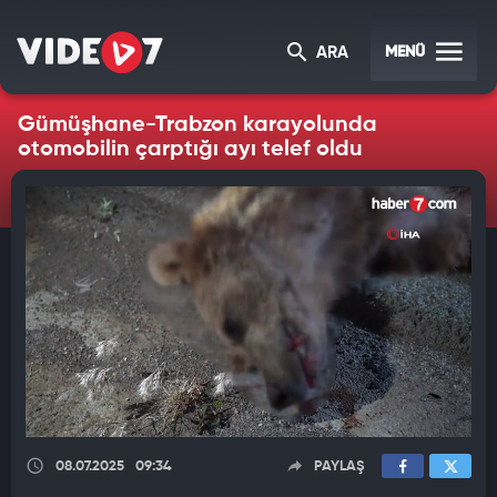
MENÜ
ARA
Gümüşhane-Trabzon karayolunda
otomobilin çarptığı ayı telef oldu
08.07.2025
09:34
PAYLAŞ