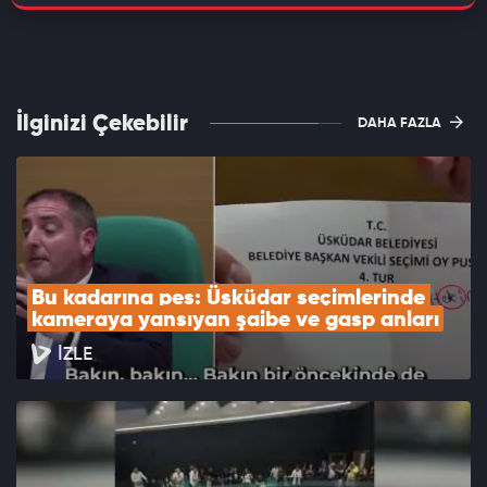
İlginizi Çekebilir
DAHA FAZLA
Bu kadarına pes: Üsküdar seçimlerinde 
kameraya yansıyan şaibe ve gasp anları
İZLE