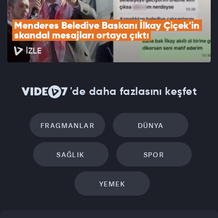
Menderes Belediye Başkanı İlkay Çiçek'in 
skandal mesajları ortaya çıktı
İZLE
'de daha fazlasını keşfet
FRAGMANLAR
DÜNYA
SAĞLIK
SPOR
YEMEK