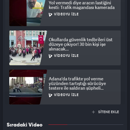
Yol vermedi diye aracın lastiğini
kesti: Trafik magandası kamerada
VIDEOYU İZLE
Okullarda güvenlik tedbrileri üst
düzeye çıkıyor! 30 bin kişi işe
alınacak...
VIDEOYU İZLE
Adana'da trafikte yol verme
yüzünden tartıştığı sürücüye
testere ile saldıran şüpheli
tutuklandı
VIDEOYU İZLE
SİTENE EKLE
Sıradaki Video