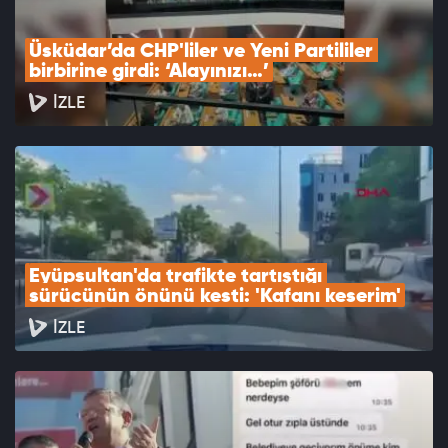
Üsküdar’da CHP'liler ve Yeni Partililer 
birbirine girdi: ‘Alayınızı…’
İZLE
Eyüpsultan'da trafikte tartıştığı 
sürücünün önünü kesti: 'Kafanı keserim'
İZLE