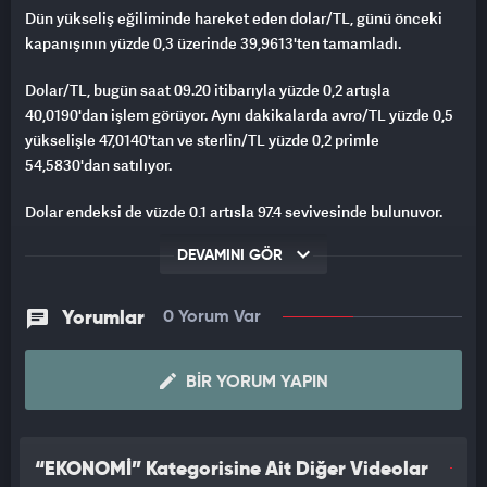
Dün yükseliş eğiliminde hareket eden dolar/TL, günü önceki
kapanışının yüzde 0,3 üzerinde 39,9613'ten tamamladı.
Dolar/TL, bugün saat 09.20 itibarıyla yüzde 0,2 artışla
40,0190'dan işlem görüyor. Aynı dakikalarda avro/TL yüzde 0,5
yükselişle 47,0140'tan ve sterlin/TL yüzde 0,2 primle
54,5830'dan satılıyor.
Dolar endeksi de yüzde 0,1 artışla 97,4 seviyesinde bulunuyor.
ABD Başkanı Donald Trump'ın diğer ülkelere yönelik tarife
DEVAMINI GÖR
oranlarını içeren mektupları yayımlaması varlık
fiyatlamalarında etkili oluyor. ABD yönetiminin uyguladığı
Yorumlar
0 Yorum Var
tarifelerle küresel ticaretin sekteye uğrayabileceği endişeleri
yeniden gün yüzüne çıkarken, ithal mallara uygulanan yüksek
vergilerin küresel ekonomik büyümeyi olumsuz
BIR YORUM YAPIN
etkileyebileceğine dair kaygılar artıyor.
Analistler, bugün yurt içinde veri gündeminin sakin olduğunu,
“EKONOMİ” Kategorisine Ait Diğer Videolar
yurt dışında ise Almanya'da dış ticaret dengesinin takip