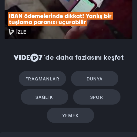
IBAN ödemelerinde dikkat! Yanlış bir 
tuşlama paranızı uçurabilir
İZLE
'de daha fazlasını keşfet
FRAGMANLAR
DÜNYA
SAĞLIK
SPOR
YEMEK