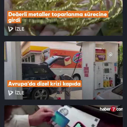
Değerli metaller toparlanma sürecine 
girdi
İZLE
Avrupa'da dizel krizi kapıda
İZLE