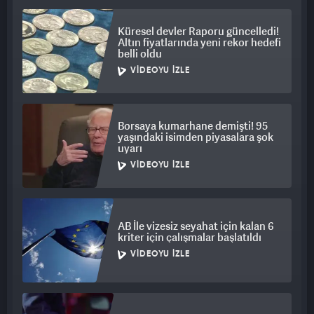
edileceğini belirterek, tarifelere ilişkin haber akışının
yatırımcıların odağında bulunduğunu ifade etti.
Küresel devler Raporu güncelledi!
Altın fiyatlarında yeni rekor hedefi
belli oldu
VIDEOYU İZLE
Borsaya kumarhane demişti! 95
yaşındaki isimden piyasalara şok
uyarı
VIDEOYU İZLE
AB İle vizesiz seyahat için kalan 6
kriter için çalışmalar başlatıldı
VIDEOYU İZLE