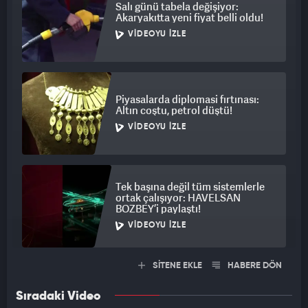
Salı günü tabela değişiyor:
Akaryakıtta yeni fiyat belli oldu!
VIDEOYU İZLE
Piyasalarda diplomasi fırtınası:
Altın coştu, petrol düştü!
VIDEOYU İZLE
Tek başına değil tüm sistemlerle
ortak çalışıyor: HAVELSAN
BOZBEY’i paylaştı!
VIDEOYU İZLE
SİTENE EKLE
HABERE DÖN
Sıradaki Video