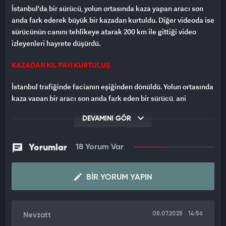
İstanbul'da bir sürücü, yolun ortasında kaza yapan aracı son
anda fark ederek büyük bir kazadan kurtuldu. Diğer videoda ise
sürücünün canını tehlikeye atarak 200 km ile gittiği video
izleyenleri hayrete düşürdü.
KAZADAN KIL PAYI KURTULUŞ
İstanbul trafiğinde facianın eşiğinden dönüldü. Yolun ortasında
kaza yapan bir aracı son anda fark eden bir sürücü, ani
refleksle büyük bir kazayı önledi. Olay, araç içi kamerasına
DEVAMINI GÖR
yansırken, dikkati sayesinde zincirleme kazayı engelleyen
sürücü çevredekilerden takdir topladı. O anlarda trafikte olan
diğer sürücüler ise kısa süreli panik yaşadı. Olayla ilgili
Yorumlar
18 Yorum Var
herhangi bir yaralanma bildirilmezken, kazaya karışan araç
kısa sürede yoldan çekildi.
BIR YORUM YAPIN
TRAFİK MAGANDASI 200 KM İLE GİDERKEN SARMA YEDİ
Tünelde 200 kilometre hızla giderken ellerini direksiyondan
08.07.2025
14:56
Nevzatt
çekip yemek yiyen sürücü, diğer sürücülerin hayatını böyle