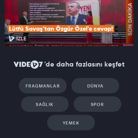
Lütfü Savaş'tan Özgür Özel'e cevap!
İZLE
'de daha fazlasını keşfet
FRAGMANLAR
DÜNYA
SAĞLIK
SPOR
YEMEK