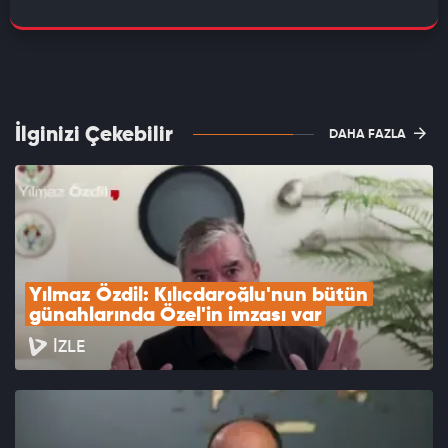
İlginizi Çekebilir
DAHA FAZLA
Yılmaz Özdil: Kılıçdaroğlu'nun bütün 
günahlarında Özel'in imzası var
İZLE