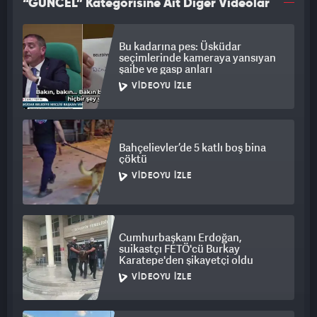
“GÜNCEL” Kategorisine Ait Diğer Videolar
Bu kadarına pes: Üsküdar
seçimlerinde kameraya yansıyan
şaibe ve gasp anları
VIDEOYU İZLE
Bahçelievler’de 5 katlı boş bina
çöktü
VIDEOYU İZLE
Cumhurbaşkanı Erdoğan,
suikastçı FETÖ'cü Burkay
Karatepe'den şikayetçi oldu
VIDEOYU İZLE