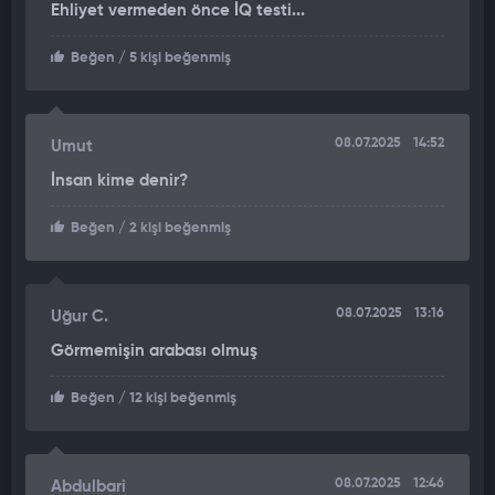
Ehliyet vermeden önce İQ testi...
tehlikeye attı. Şahıs, o anları sosyal medyada paylaştı.
Beğen
/ 5 kişi beğenmiş
08.07.2025
14:52
Umut
İnsan kime denir?
Beğen
/ 2 kişi beğenmiş
08.07.2025
13:16
Uğur C.
Görmemişin arabası olmuş
Beğen
/ 12 kişi beğenmiş
08.07.2025
12:46
Abdulbari