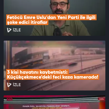
Fetöcü Emre Uslu'dan Yeni Parti ile ilgili 
şoke edici itiraflar
İZLE
3 kişi hayatını kaybetmişti: 
Küçükçekmece'deki feci kaza kamerada!
İZLE