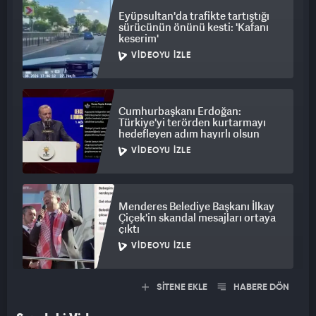
Eyüpsultan'da trafikte tartıştığı
sürücünün önünü kesti: 'Kafanı
keserim'
VIDEOYU İZLE
Cumhurbaşkanı Erdoğan:
Türkiye'yi terörden kurtarmayı
hedefleyen adım hayırlı olsun
VIDEOYU İZLE
Menderes Belediye Başkanı İlkay
Çiçek'in skandal mesajları ortaya
çıktı
VIDEOYU İZLE
SİTENE EKLE
HABERE DÖN