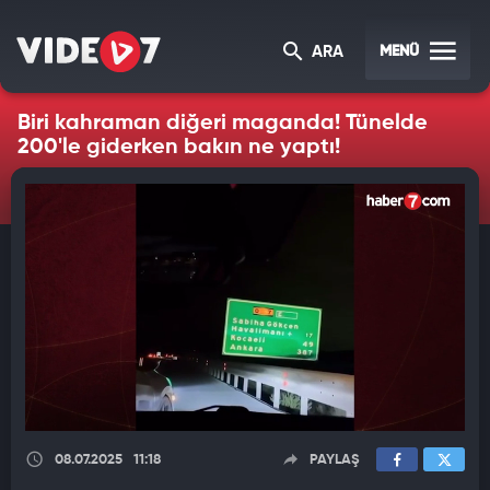
MENÜ
ARA
Biri kahraman diğeri maganda! Tünelde
200'le giderken bakın ne yaptı!
08.07.2025
11:18
PAYLAŞ