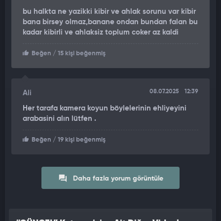
bu halkta ne yazikki kibir ve ahlak sorunu var kibir
bana birsey olmaz,banane ondan bundan falan bu
kadar kibirli ve ahlaksiz toplum coker az kaldi
Beğen
/ 15 kişi beğenmiş
08.07.2025
12:39
Ali
Her tarafa kamera koyun böylelerinin ehliyeyini
arabasini alın lütfen .
Beğen
/ 19 kişi beğenmiş
Daha fazla yorum görüntüle