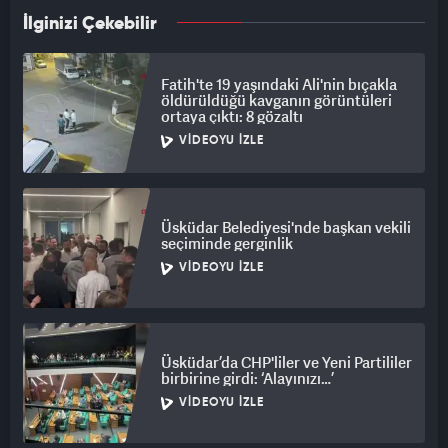
İlginizi Çekebilir
Fatih'te 19 yaşındaki Ali'nin bıçakla
öldürüldüğü kavganın görüntüleri
ortaya çıktı: 8 gözaltı
VIDEOYU İZLE
Üsküdar Belediyesi'nde başkan vekili
seçiminde gerginlik
VIDEOYU İZLE
Üsküdar’da CHP'liler ve Yeni Partililer
birbirine girdi: ‘Alayınızı…’
VIDEOYU İZLE