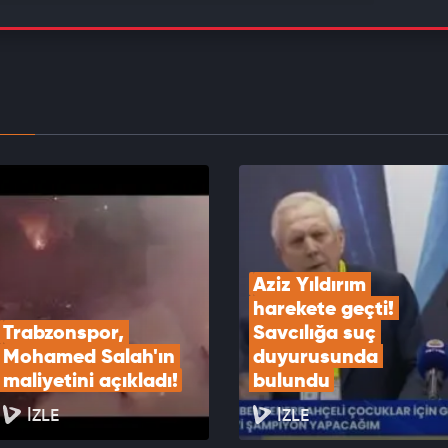
saray'ın yıldızı Barış Alper Yılmaz Süper Lig
nu kırarak ayrılabilir!
EOYU İZLE
 Galatasaray'ın tören teklifini redetti
EOYU İZLE
Aziz Yıldırım 
harekete geçti! 
Trabzonspor, 
Savcılığa suç 
Mohamed Salah'ın 
duyurusunda 
maliyetini açıkladı!
bulundu
İZLE
İZLE