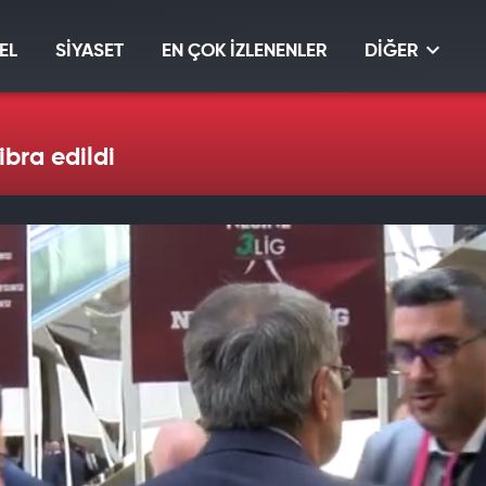
EL
SİYASET
EN ÇOK İZLENENLER
DİĞER
ibra edildi