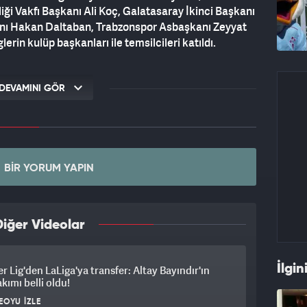
iği Vakfı Başkanı Ali Koç, Galatasaray İkinci Başkanı
anı Hakan Daltaban, Trabzonspor Asbaşkanı Zeyyat
glerin kulüp başkanları ile temsilcileri katıldı.
DEVAMINI GÖR
BIR YORUM YAPIN
iğer Videolar
İlgin
r Lig'den LaLiga'ya transfer: Altay Bayındır'ın
akımı belli oldu!
EOYU İZLE