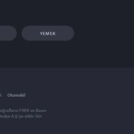
YEMEK
i
Otomobil
toğrafların FSEK ve Basın
ya A.Ş.'ye aittir. İzin