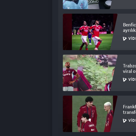
Benfic
ayrılı
VID
Trabzo
viral 
VID
Frankf
trans
VID