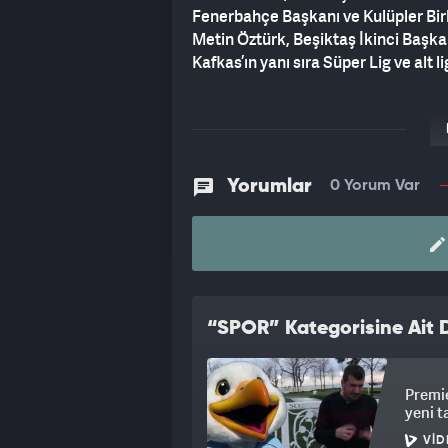
Fenerbahçe Başkanı ve Kulüpler Birl
Metin Öztürk, Beşiktaş İkinci Başk
Kafkas’ın yanı sıra Süper Lig ve alt li
Yorumlar
0 Yorum Var
“SPOR” Kategorisine Ait D
Premie
yeni t
VID