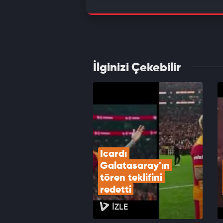
Galata
rekoru
VID
İlginizi Çekebilir
Icardı
VID
Icardı 
Galatasaray'ın 
tören teklifini 
redetti
İZLE