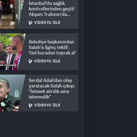
İstanbul'da sağlık
kontrollerinden geçti!
Akşam Trabzon'da
olacak
VIDEOYU İZLE
Belediye başkanından
Salah'a ilginç teklif:
'Gel buradan toprak al'
VIDEOYU İZLE
Serdal Adalı’dan olay
yaratacak Salah çıkışı:
"İstesek alırdık ama
istemedik"
VIDEOYU İZLE