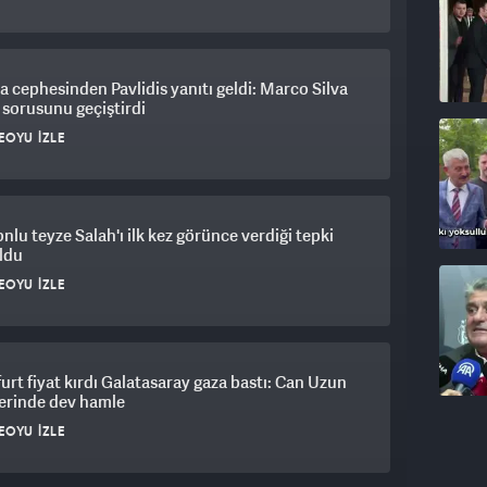
a cephesinden Pavlidis yanıtı geldi: Marco Silva
k sorusunu geçiştirdi
EOYU İZLE
nlu teyze Salah'ı ilk kez görünce verdiği tepki
oldu
EOYU İZLE
urt fiyat kırdı Galatasaray gaza bastı: Can Uzun
ferinde dev hamle
EOYU İZLE