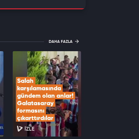
DAHA FAZLA
Salah 
karşılamasında 
gündem olan anlar! 
Galatasaray 
formasını 
çıkarttırdılar
İZLE