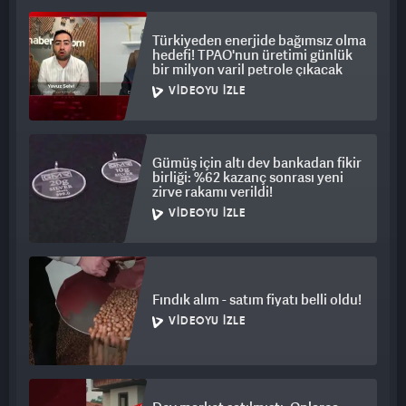
Türkiyeden enerjide bağımsız olma
hedefi! TPAO'nun üretimi günlük
bir milyon varil petrole çıkacak
VIDEOYU İZLE
Gümüş için altı dev bankadan fikir
birliği: %62 kazanç sonrası yeni
zirve rakamı verildi!
VIDEOYU İZLE
Fındık alım - satım fiyatı belli oldu!
VIDEOYU İZLE