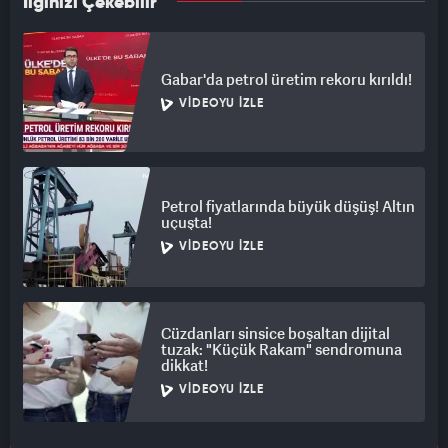
İlginizi Çekebilir
Gabar'da petrol üretim rekoru kırıldı!
VIDEOYU İZLE
Petrol fiyatlarında büyük düşüş! Altın
uçuşta!
VIDEOYU İZLE
Cüzdanları sinsice boşaltan dijital
tuzak: "Küçük Rakam" sendromuna
dikkat!
VIDEOYU İZLE