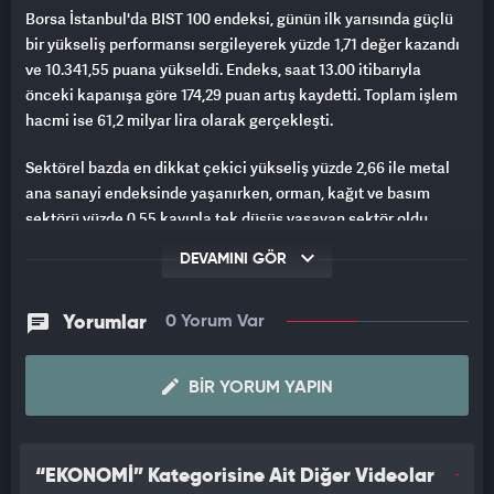
Borsa İstanbul'da BIST 100 endeksi, günün ilk yarısında güçlü
bir yükseliş performansı sergileyerek yüzde 1,71 değer kazandı
ve 10.341,55 puana yükseldi. Endeks, saat 13.00 itibarıyla
önceki kapanışa göre 174,29 puan artış kaydetti. Toplam işlem
hacmi ise 61,2 milyar lira olarak gerçekleşti.
Sektörel bazda en dikkat çekici yükseliş yüzde 2,66 ile metal
ana sanayi endeksinde yaşanırken, orman, kağıt ve basım
sektörü yüzde 0,55 kayıpla tek düşüş yaşayan sektör oldu.
Bankacılık endeksi yüzde 2,01, holding endeksi ise yüzde 0,94
DEVAMINI GÖR
oranında değer kazandı.
Yorumlar
0 Yorum Var
BIR YORUM YAPIN
“EKONOMİ” Kategorisine Ait Diğer Videolar