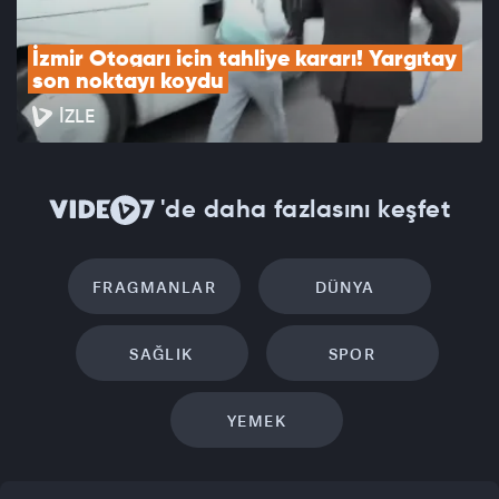
İzmir Otogarı için tahliye kararı! Yargıtay 
son noktayı koydu
İZLE
'de daha fazlasını keşfet
FRAGMANLAR
DÜNYA
SAĞLIK
SPOR
YEMEK