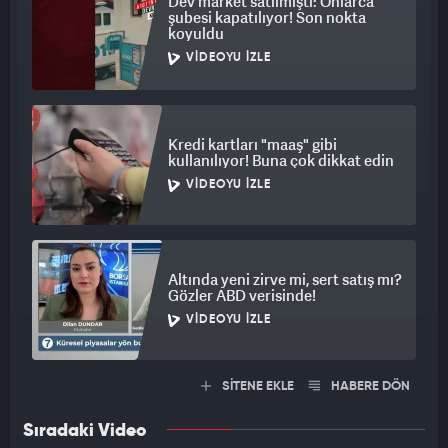
Dev market satılmıştı: Onlarca
şubesi kapatılıyor! Son nokta
koyuldu
VIDEOYU İZLE
Kredi kartları "maaş" gibi
kullanılıyor! Buna çok dikkat edin
VIDEOYU İZLE
Altında yeni zirve mi, sert satış mı?
Gözler ABD verisinde!
VIDEOYU İZLE
SİTENE EKLE
HABERE DÖN
Sıradaki Video