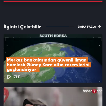
İlginizi Çekebilir
DAHA FAZLA
Merkez bankalarından güvenli liman 
hamlesi: Güney Kore altın rezervlerini 
güçlendiriyor  
İZLE