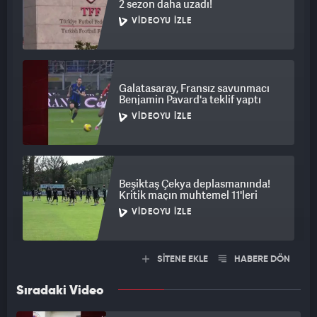
2 sezon daha uzadı!
VIDEOYU İZLE
Galatasaray, Fransız savunmacı
Benjamin Pavard'a teklif yaptı
VIDEOYU İZLE
Beşiktaş Çekya deplasmanında!
Kritik maçın muhtemel 11'leri
VIDEOYU İZLE
SİTENE EKLE
HABERE DÖN
Sıradaki Video