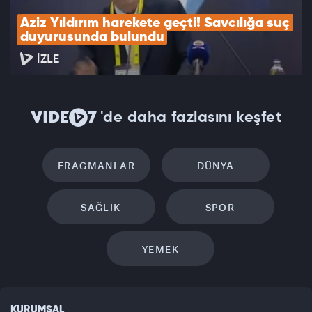
Aziz Yıldırım harekete geçti! Savcılığa suç 
duyurusunda bulundu
İZLE
'de daha fazlasını keşfet
FRAGMANLAR
DÜNYA
SAĞLIK
SPOR
YEMEK
KURUMSAL