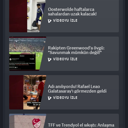
Oosterwolde haftalarca
sahalardan uzak kalacak!
VIDEOYU İZLE
Rakipten Greenwood'a övgü:
"Savunmak mümkün değil!"
VIDEOYU İZLE
Adı anılıyordu! Rafael Leao
Galatasaray'ı görmezden geldi
VIDEOYU İZLE
TFF ve Trendyol el sıkıştı: Anlaşma