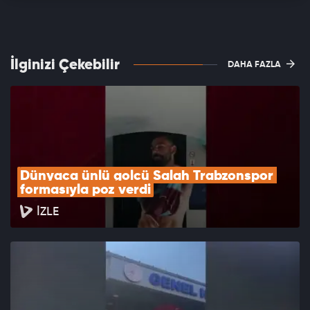
İlginizi Çekebilir
DAHA FAZLA
Dünyaca ünlü golcü Salah Trabzonspor 
formasıyla poz verdi
İZLE