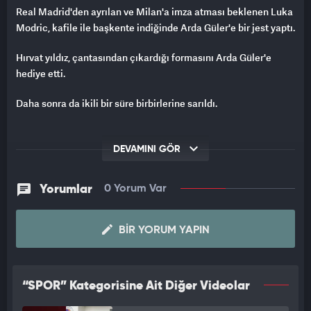
Real Madrid'den ayrılan ve Milan'a imza atması beklenen Luka
Modric, kafile ile başkente indiğinde Arda Güler'e bir jest yaptı.
Hırvat yıldız, çantasından çıkardığı formasını Arda Güler'e
hediye etti.
Daha sonra da ikili bir süre birbirlerine sarıldı.
DEVAMINI GÖR
Yorumlar
0 Yorum Var
BIR YORUM YAPIN
“SPOR” Kategorisine Ait Diğer Videolar