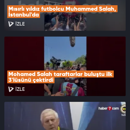
Mısırlı yıldız futbolcu Muhammed Salah, 
İstanbul'da
İZLE
Mohamed Salah taraftarlar buluştu ilk 
3'lüsünü çektirdi
İZLE