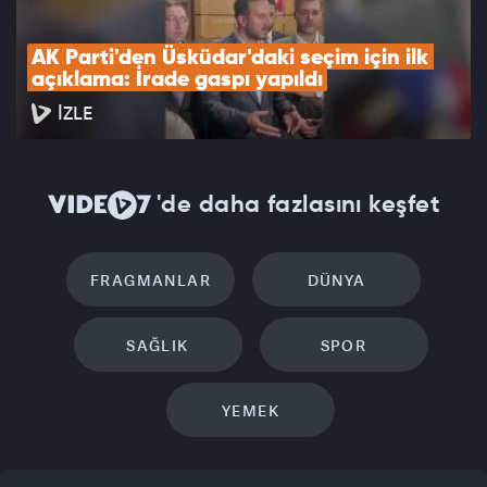
AK Parti'den Üsküdar'daki seçim için ilk 
açıklama: İrade gaspı yapıldı
İZLE
'de daha fazlasını keşfet
FRAGMANLAR
DÜNYA
SAĞLIK
SPOR
YEMEK