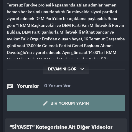
Terörsüz Türkiye projesi kapsamında atılan adımlar hemen
hemen her kesimi umutlandırdı.Bu minvalde siyasi partileri
ziyaret edecek DEM Parti'den bir açıklama paylaşıldı. Buna
göre "TBMM Başkanvekili ve DEM Parti Van Milletvekili Pervin
Buldan, DEM Parti Şanlıurfa Milletvekili Mithat Sancar ve
avukat Faik Özgür Erol'dan oluşan heyet, 16 Temmuz Çarşamba
günü saat 12.00'de Gelecek Partisi Genel Başkanı Ahmet
Davutoğlu'nu ziyaret edecek. Aynı gün saat 14.00'te TBMM
Grup Odası'nda MHP Genel Başkanı Devlet Bahçeli ile
görüşecek heyet, 17 Temmuz Perşembe günü ise CHP Genel
DEVAMINI GÖR
Merkezi'nde saat 13.00'te CHP Genel Başkanı Özgür Özel'i
ziyaret edecek." denildi.
Yorumlar
0 Yorum Var
BIR YORUM YAPIN
“SİYASET” Kategorisine Ait Diğer Videolar