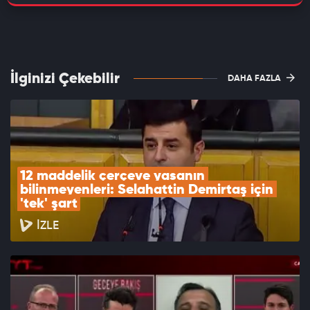
İlginizi Çekebilir
DAHA FAZLA
12 maddelik çerçeve yasanın 
bilinmeyenleri: Selahattin Demirtaş için 
'tek' şart
İZLE