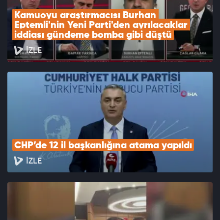
Kamuoyu araştırmacısı Burhan 
Eptemli'nin Yeni Parti'den ayrılacaklar 
iddiası gündeme bomba gibi düştü
İZLE
CHP’de 12 il başkanlığına atama yapıldı
İZLE