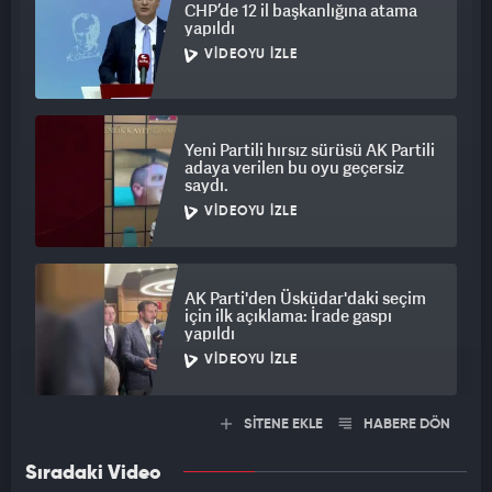
CHP’de 12 il başkanlığına atama
yapıldı
VIDEOYU İZLE
Yeni Partili hırsız sürüsü AK Partili
adaya verilen bu oyu geçersiz
saydı.
VIDEOYU İZLE
AK Parti'den Üsküdar'daki seçim
için ilk açıklama: İrade gaspı
yapıldı
VIDEOYU İZLE
SİTENE EKLE
HABERE DÖN
Sıradaki Video