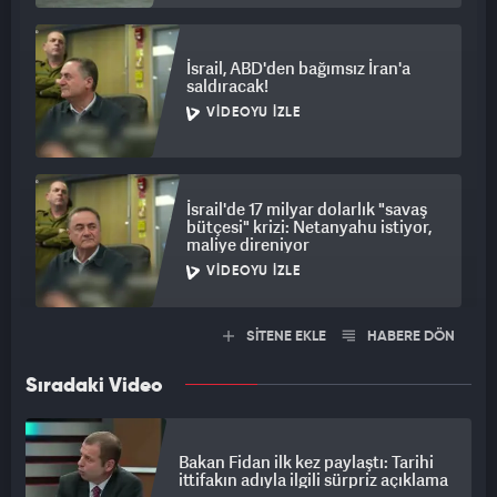
İsrail, ABD'den bağımsız İran'a
saldıracak!
VIDEOYU İZLE
İsrail'de 17 milyar dolarlık "savaş
bütçesi" krizi: Netanyahu istiyor,
maliye direniyor
VIDEOYU İZLE
SİTENE EKLE
HABERE DÖN
Sıradaki Video
Bakan Fidan ilk kez paylaştı: Tarihi
ittifakın adıyla ilgili sürpriz açıklama