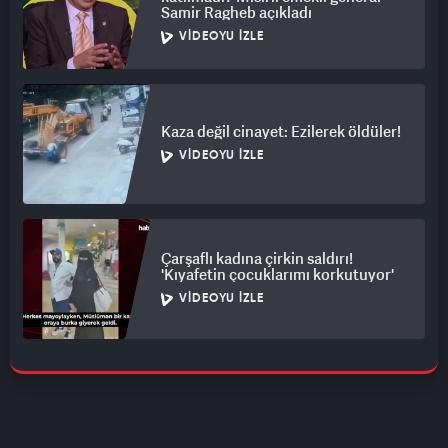
Samir Ragheb açıkladı
VIDEOYU İZLE
Kaza değil cinayet: Ezilerek öldüler!
VIDEOYU İZLE
Çarşaflı kadına çirkin saldırı!
'Kıyafetin çocuklarımı korkutuyor'
VIDEOYU İZLE