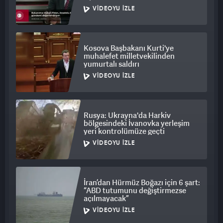
VIDEOYU İZLE
Kosova Başbakanı Kurti'ye
muhalefet milletvekilinden
yumurtalı saldırı
VIDEOYU İZLE
Rusya: Ukrayna'da Harkiv
bölgesindeki İvanovka yerleşim
yeri kontrolümüze geçti
VIDEOYU İZLE
İran’dan Hürmüz Boğazı için 6 şart:
“ABD tutumunu değiştirmezse
açılmayacak”
VIDEOYU İZLE