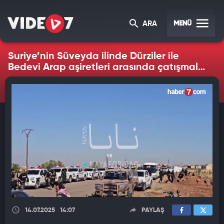
MENÜ
ARA
Suriye’nin Süveyda ilinde Dürziler ile
Bedevi Arap aşiretleri arasında çatışmalar
sürüyor
14.07.2025
14:07
PAYLAŞ