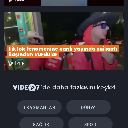
TikTok fenomenine canlı yayında suikast: 
Başından vurdular
İZLE
'de daha fazlasını keşfet
FRAGMANLAR
DÜNYA
SAĞLIK
SPOR