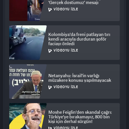
'Gerçek dostumuz' mesajı
VIDEOYU İZLE
Kolombiya'da freni patlayan tırı
kendi aracıyla durduran şoför
faciayı önledi
VIDEOYU İZLE
Netanyahu: İsrail'in varlığı
müzakere konusu yapılmayacak
VIDEOYU İZLE
Moshe Feiglin'den skandal çağrı:
Türkiye'ye bırakamayız, 800 bin
kişi için derhal sürgün!
VIDEOYU İZLE