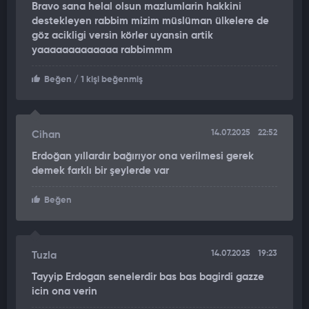
Bravo sana helal olsun mazlumlarin hakkini
destekleyen rabbim mizim müslüman ülkelere de
göz acikligi versin körler uyansin artik
yaaaaaaaaaaaaa rabbimmm
Beğen
/ 1 kişi beğenmiş
14.07.2025
22:52
Cihan
Erdoğan yıllardır bağırıyor ona verilmesi gerek
demek farklı bir şeylerde var
Beğen
14.07.2025
19:23
Tuzla
Tayyip Erdogan senelerdir bas bas bagirdi gazze
icin ona verin