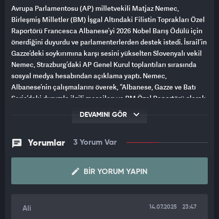
Avrupa Parlamentosu (AP) milletvekili Matjaz Nemec,
Birleşmiş Milletler (BM) İşgal Altındaki Filistin Toprakları Özel
Raportörü Francesca Albanese’yi 2026 Nobel Barış Ödülü için
önerdiğini duyurdu ve parlamenterlerden destek istedi. İsrail’in
Gazze’deki soykırımına karşı sesini yükselten Slovenyalı vekil
Nemec, Strazburg’daki AP Genel Kurul toplantıları sırasında
sosyal medya hesabından açıklama yaptı. Nemec,
Albanese’nin çalışmalarını överek, “Albanese, Gazze ve Batı
Şeria’daki durumla ilgili mesajları ve BM Özel Raportörü olarak
yayınladığı raporlarla, kanıtlanmış gerçeklere ve argümanlara
DEVAMINI GÖR
dayanarak soykırımcı İsrail hükümetine karşı yaptırım talep
eden milyonlarca insanın sesi oluyor.” dedi.
Yorumlar
3 Yorum Var
BIR YORUM YAPIN
14.07.2025
23:47
Ali