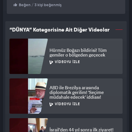
Beğen
/ 3 kişi beğenmiş
“DÜNYA” Kategorisine Ait Diğer Videolar
Hürmüz Boğazı bildirisi! Tüm
gemiler o bölgeden geçecek
VIDEOYU İZLE
ABD ile Brezilya arasında
diplomatik gerilim! 'Seçime
müdahale edecek' iddiası!
VIDEOYU İZLE
İsrail'den 44 yıl sonra ilk ziyaret!