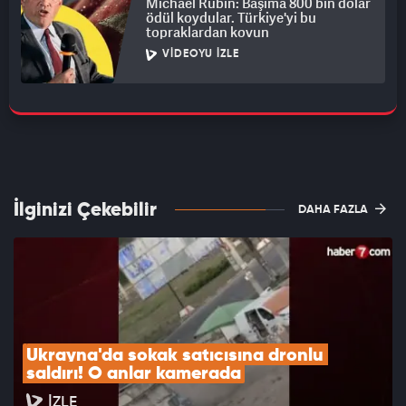
Michael Rubin: Başıma 800 bin dolar
ödül koydular. Türkiye'yi bu
topraklardan kovun
VIDEOYU İZLE
İlginizi Çekebilir
DAHA FAZLA
Ukrayna'da sokak satıcısına dronlu 
saldırı! O anlar kamerada
İZLE