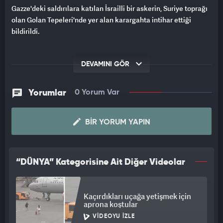
Gazze'deki saldırılara katılan İsrailli bir askerin, Suriye toprağı
olan Golan Tepeleri'nde yer alan karargahta intihar ettiği
bildirildi.
DEVAMINI GÖR
Yorumlar
0 Yorum Var
BIR YORUM YAPIN
“DÜNYA” Kategorisine Ait Diğer Videolar
Kaçırdıkları uçağa yetişmek için
aprona koştular
VIDEOYU İZLE