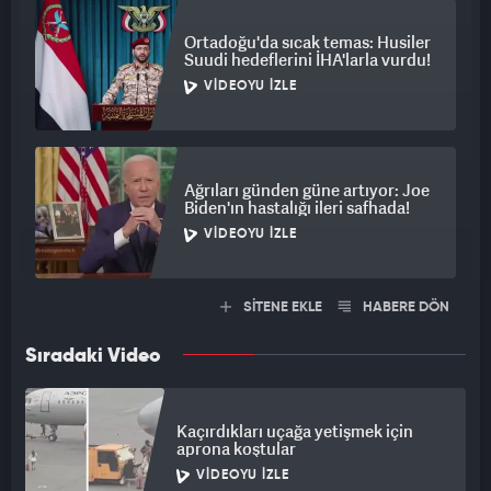
Ortadoğu'da sıcak temas: Husiler
Suudi hedeflerini İHA'larla vurdu!
VIDEOYU İZLE
Ağrıları günden güne artıyor: Joe
Biden'ın hastalığı ileri safhada!
VIDEOYU İZLE
SİTENE EKLE
HABERE DÖN
Sıradaki Video
Kaçırdıkları uçağa yetişmek için
aprona koştular
VIDEOYU İZLE