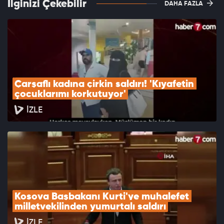
İlginizi Çekebilir
DAHA FAZLA
Çarşaflı kadına çirkin saldırı! 'Kıyafetin 
çocuklarımı korkutuyor'
İZLE
Kosova Başbakanı Kurti'ye muhalefet 
milletvekilinden yumurtalı saldırı
İZLE