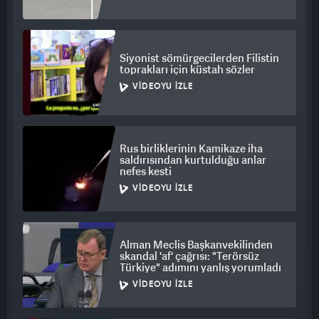
Siyonist sömürgecilerden Filistin
toprakları için küstah sözler
VIDEOYU İZLE
Rus birliklerinin Kamikaze iha
saldırısından kurtulduğu anlar
nefes kesti
VIDEOYU İZLE
Alman Meclis Başkanvekilinden
skandal 'af' çağrısı: "Terörsüz
Türkiye" adımını yanlış yorumladı
VIDEOYU İZLE