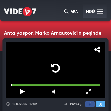
MENÜ
ARA
Antalyaspor, Marko Arnautovic'in peşinde
15.07.2025
19:02
PAYLAŞ