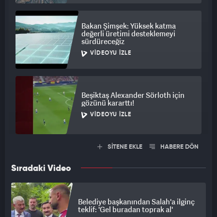
Bakan Şimşek: Yüksek katma
değerli üretimi desteklemeyi
sürdüreceğiz
VIDEOYU İZLE
Beşiktaş Alexander Sörloth için
gözünü kararttı!
VIDEOYU İZLE
SİTENE EKLE
HABERE DÖN
Sıradaki Video
Belediye başkanından Salah'a ilginç
teklif: 'Gel buradan toprak al'