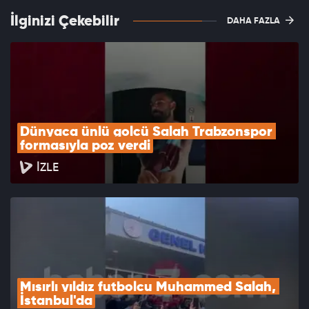
İlginizi Çekebilir
DAHA FAZLA
Dünyaca ünlü golcü Salah Trabzonspor 
formasıyla poz verdi
İZLE
Mısırlı yıldız futbolcu Muhammed Salah, 
İstanbul'da