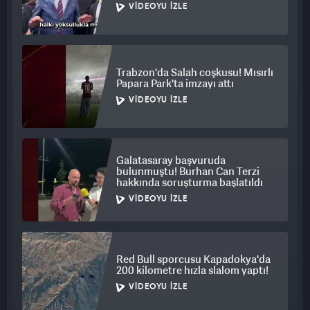
VIDEOYU İZLE
Trabzon'da Salah coşkusu! Mısırlı
Papara Park'ta imzayı attı
VIDEOYU İZLE
Galatasaray başvuruda
bulunmuştu! Burhan Can Terzi
hakkında soruşturma başlatıldı
VIDEOYU İZLE
Red Bull sporcusu Kapadokya'da
200 kilometre hızla slalom yaptı!
VIDEOYU İZLE