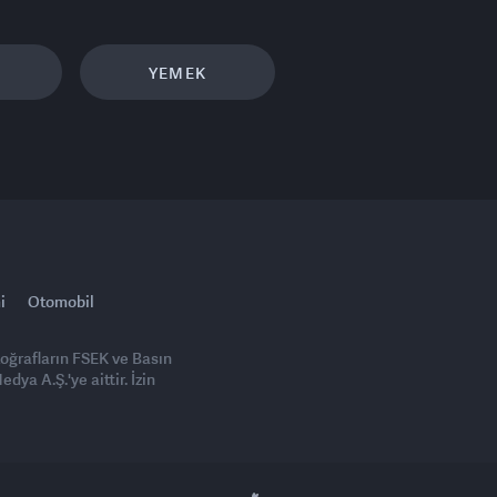
YEMEK
i
Otomobil
toğrafların FSEK ve Basın
ya A.Ş.'ye aittir. İzin