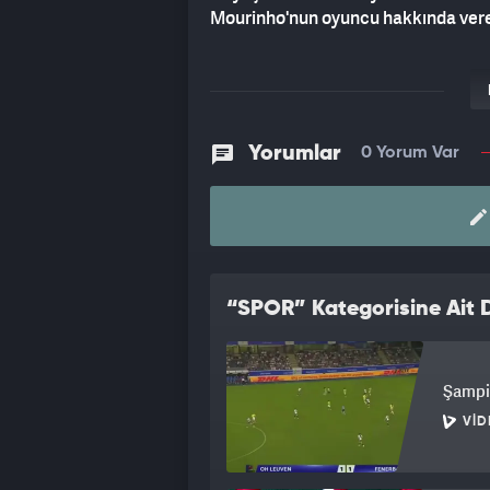
Mourinho'nun oyuncu hakkında verec
Yorumlar
0 Yorum Var
“SPOR” Kategorisine Ait D
Şampi
VID