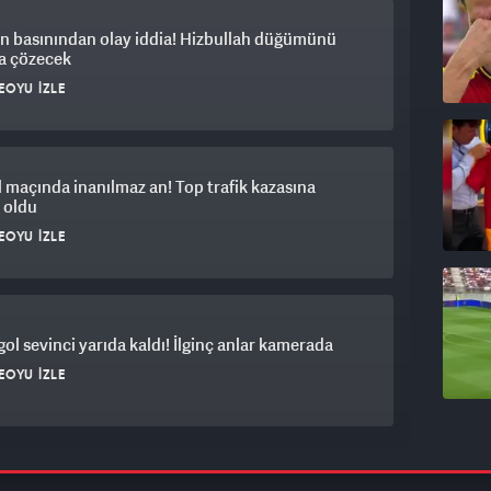
n basınından olay iddia! Hizbullah düğümünü
a çözecek
EOYU İZLE
 maçında inanılmaz an! Top trafik kazasına
 oldu
EOYU İZLE
 gol sevinci yarıda kaldı! İlginç anlar kamerada
EOYU İZLE
saray'da beklenen kararlar gelmeyince kriz çıktı: