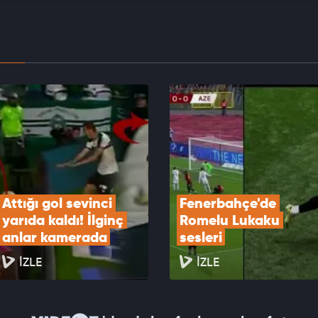
ci hesabını kapattı
EOYU İZLE
 Köybaşı, futbolculuk kariyerine gözyaşlarıyla
tti!
EOYU İZLE
Attığı gol sevinci 
Fenerbahçe'de 
yarıda kaldı! İlginç 
Romelu Lukaku 
anlar kamerada
sesleri
İZLE
İZLE