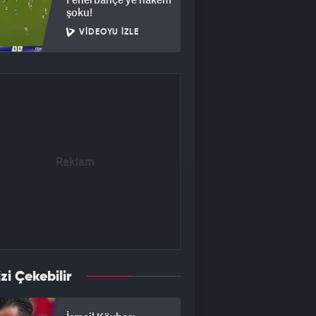
şoku!
VIDEOYU İZLE
izi Çekebilir