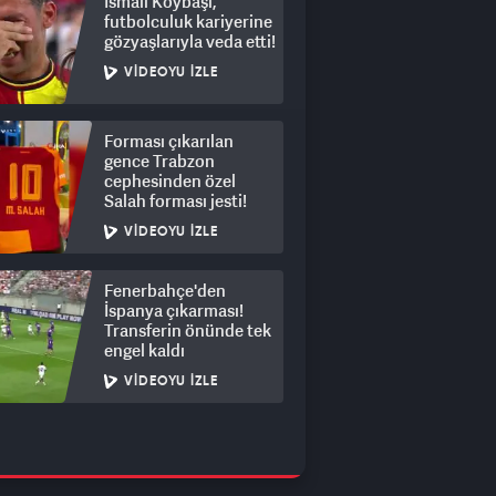
İsmail Köybaşı,
futbolculuk kariyerine
gözyaşlarıyla veda etti!
VIDEOYU İZLE
Forması çıkarılan
gence Trabzon
cephesinden özel
Salah forması jesti!
VIDEOYU İZLE
Fenerbahçe'den
İspanya çıkarması!
Transferin önünde tek
engel kaldı
VIDEOYU İZLE