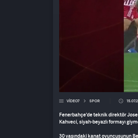
VIDEO7
SPOR
15.07.
Fenerbahçe'de teknik direktör Jose
Kahveci, siyah-beyazlı formayı giym
30 yaşındaki kanat oyuncusunun Beşik