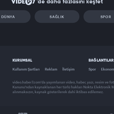
'de daha fazlasını keşfet
DÜNYA
SAĞLIK
SPOR
KURUMSAL
BAĞLANTILAR
Kullanım Şartları
Reklam
İletişim
Spor
Ekonom
video.haber7.com'da yayımlanan video, haber, yazı, resim ve fo
Kanunu'ndan kaynaklanan her türlü hakları Nokta Elektronik Med
alınmaksızın, kaynak gösterilerek dahi iktibas edilemez.