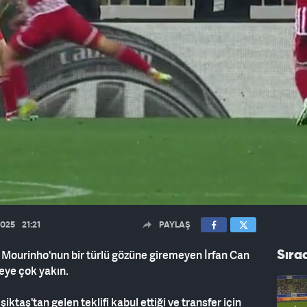
2025
21:21
PAYLAŞ
 Mourinho'nun bir türlü gözüne giremeyen İrfan Can
Sıra
eye çok yakın.
taş'tan gelen teklifi kabul ettiği ve transfer için