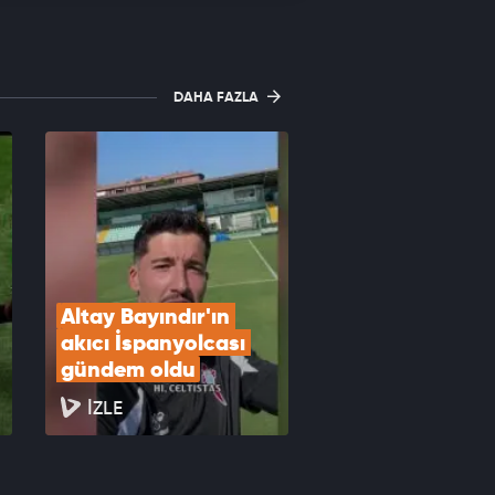
DAHA FAZLA
Altay Bayındır'ın 
akıcı İspanyolcası 
gündem oldu
İZLE