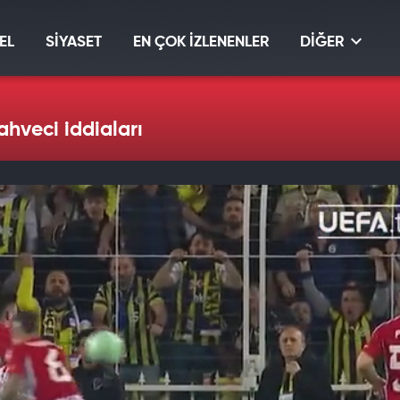
EL
SİYASET
EN ÇOK İZLENENLER
DİĞER
ahveci iddiaları