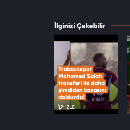
Yöneti
VID
İlginizi Çekebilir
İsmail
veda e
VID
Trabzonspor 
Mohamed Salah 
transferi ile daha 
şimdiden kasasını 
doldurdu!
İZLE