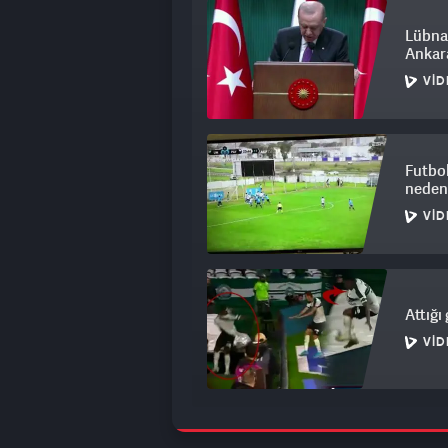
Lübna
Ankar
VID
Futbol
neden
VID
Attığı
VID
Galata