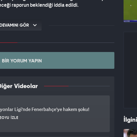
eği raporun beklendiği iddia edildi.
DEVAMINI GÖR
BIR YORUM YAPIN
iğer Videolar
yonlar Ligi'nde Fenerbahçe'ye hakem şoku!
EOYU İZLE
İlgin