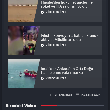
Husiler’den hükümet güçlerine
roket ve İHA saldırısı: 30 ölü
VIDEOYU İZLE
Filistin Konvoyu'na katılan Fransız
aktivist Müslüman oldu
VIDEOYU İZLE
İsrail'den Ankara’nın Orta Doğu
hamlelerine yakın markaj
VIDEOYU İZLE
SİTENE EKLE
HABERE DÖN
Sıradaki Video