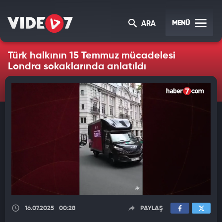
MENÜ
ARA
Türk halkının 15 Temmuz mücadelesi
Londra sokaklarında anlatıldı
16.07.2025
00:28
PAYLAŞ