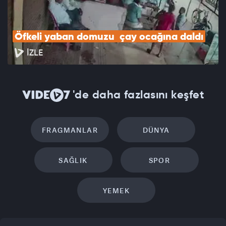
Öfkeli yaban domuzu  çay ocağına daldı
İZLE
'de daha fazlasını keşfet
FRAGMANLAR
DÜNYA
SAĞLIK
SPOR
YEMEK