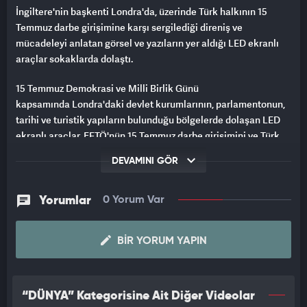
İngiltere'nin başkenti Londra'da, üzerinde Türk halkının 15
Temmuz darbe girişimine karşı sergilediği direniş ve
mücadeleyi anlatan görsel ve yazıların yer aldığı LED ekranlı
araçlar sokaklarda dolaştı.
15 Temmuz Demokrasi ve Milli Birlik Günü
kapsamında Londra'daki devlet kurumlarının, parlamentonun,
tarihi ve turistik yapıların bulunduğu bölgelerde dolaşan LED
ekranlı araçlar, FETÖ'nün 15 Temmuz darbe girişimini ve Türk
halkının buna karşı mücadelesini anlattı.
DEVAMINI GÖR
Araçların üzerinde "Demokrasinin adı Türkiye", "Cesaretin adı
Türkiye", "İnancın adı Türkiye", "Kahramanlığın adı Türkiye",
Yorumlar
0 Yorum Var
"Dayanışmanın adı Türkiye" ve "Bağımsızlığın adı Türkiye"
ifadeleriyle darbe girişimi akşamına ait görüntüler yer aldı.
BIR YORUM YAPIN
LED ekranlı araçlar, Buckingham Sarayı, İngiltere
Parlamentosu ve bakanlıkların bulunduğu Whitehall gibi
önemli noktalarda tur attı.
“DÜNYA” Kategorisine Ait Diğer Videolar
Ayrıca bazı noktalarda dijital billboardlarda da Türk halkının 15