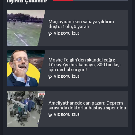
İlginizi Çekebilir
Maç oynanırken sahaya yıldırım
düştü: 1 ölü, 9 yaralı
VIDEOYU İZLE
Moshe Feiglin'den skandal çağrı:
Türkiye'ye bırakamayız, 800 bin kişi
için derhal sürgün!
VIDEOYU İZLE
Ameliyathanede can pazarı: Deprem
sırasında doktorlar hastaya siper oldu
VIDEOYU İZLE