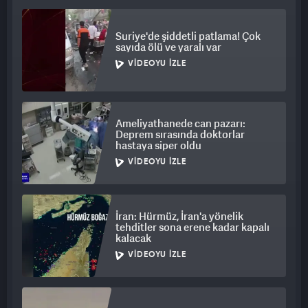
Temmuz mücadelesini anlatan görüntü ve yazılar gösterildi.
Suriye'de şiddetli patlama! Çok
sayıda ölü ve yaralı var
VIDEOYU İZLE
Ameliyathanede can pazarı:
Deprem sırasında doktorlar
hastaya siper oldu
VIDEOYU İZLE
İran: Hürmüz, İran'a yönelik
tehditler sona erene kadar kapalı
kalacak
VIDEOYU İZLE