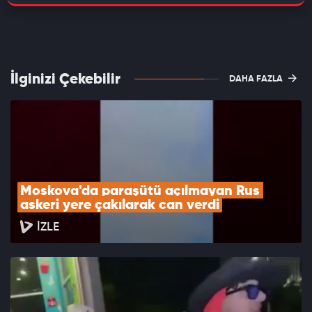
İlginizi Çekebilir
DAHA FAZLA
Moskova'da paraşütü açılmayan Rus 
askeri yere çakılarak can verdi
İZLE