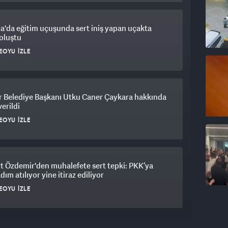
a'da eğitim uçuşunda sert iniş yapan uçakta
oluştu
EOYU İZLE
r Belediye Başkanı Utku Caner Çaykara hakkında
verildi
EOYU İZLE
 Özdemir'den muhalefete sert tepki: PKK’ya
adım atılıyor yine itiraz ediliyor
EOYU İZLE