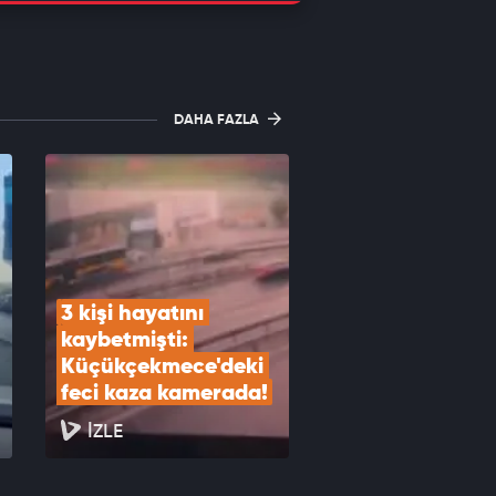
DAHA FAZLA
3 kişi hayatını 
kaybetmişti: 
Küçükçekmece'deki 
feci kaza kamerada!
İZLE