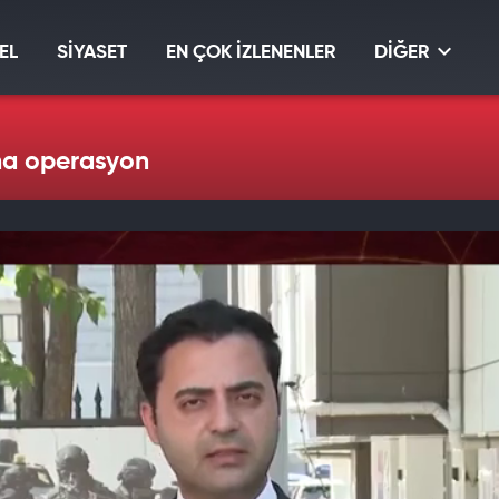
EL
SİYASET
EN ÇOK İZLENENLER
DİĞER
ına operasyon