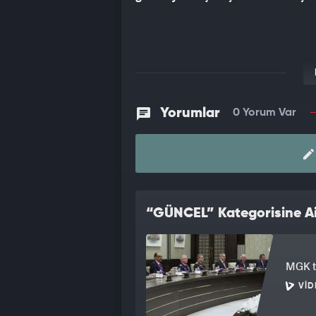
Yorumlar
0 Yorum Var
“GÜNCEL” Kategorisine Ai
MGK to
VID