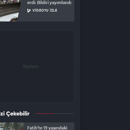
erdi: Bildiri yayımlandı
VIDEOYU İZLE
izi Çekebilir
Fatih'te 19 yaşındaki