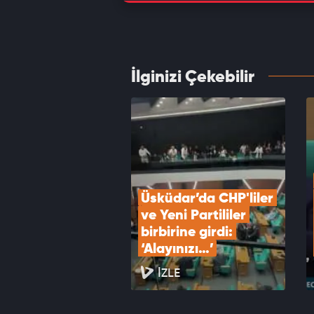
Milli 
topla
VID
İlginizi Çekebilir
Freni 
Ölü ve
VID
Üsküdar’da CHP'liler 
ve Yeni Partililer 
birbirine girdi: 
‘Alayınızı…’
İZLE