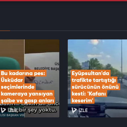
Güvenlik Kurulu Cumhurbaşkanlığı Külliyesi’nde
ndı
EOYU İZLE
boşalan tır, kırmızı ışıkta bekleyen araçları biçti:
 yaralılar var!
EOYU İZLE
Bu kadarına pes: 
Eyüpsultan'da 
Üsküdar 
trafikte tartıştığı 
seçimlerinde 
sürücünün önünü 
kameraya yansıyan 
kesti: 'Kafanı 
şaibe ve gasp anları
keserim'
İZLE
İZLE