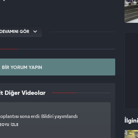
DEVAMINI GÖR
BIR YORUM YAPIN
t Diğer Videolar
plantısı sona erdi: Bildiri yayımlandı
İlgin
EOYU İZLE