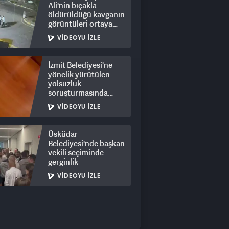
Ali'nin bıçakla
öldürüldüğü kavganın
görüntüleri ortaya
çıktı: 8 gözaltı
VIDEOYU İZLE
İzmit Belediyesi'ne
yönelik yürütülen
yolsuzluk
soruşturmasında
rüşvet görüntüleri
VIDEOYU İZLE
ortaya çıktı
Üsküdar
Belediyesi'nde başkan
vekili seçiminde
gerginlik
VIDEOYU İZLE