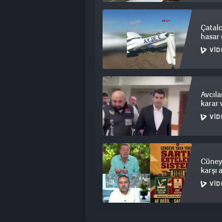
Çatalc
hasar 
VID
Avcıla
karar 
VID
Cüneyt
karşı 
VID