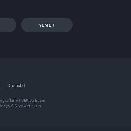
YEMEK
i
Otomobil
toğrafların FSEK ve Basın
ya A.Ş.'ye aittir. İzin