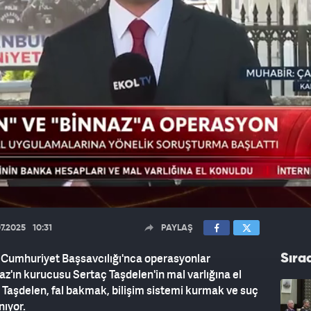
07.2025
10:31
PAYLAŞ
l Cumhuriyet Başsavcılığı'nca operasyonlar
Sıra
naz'ın kurucusu Sertaç Taşdelen'in mal varlığına el
ç Taşdelen, fal bakmak, bilişim sistemi kurmak ve suç
nıyor.