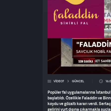
VIDEO7
GÜNCEL
16.
Popüler fal uygulamalarına İstanbu
başlatıldı. Özellikle Faladdin ve Bin
koydu ve gözaltı kararı verdi. Serta
gelirini yurt dışına çıkarmakla suçla