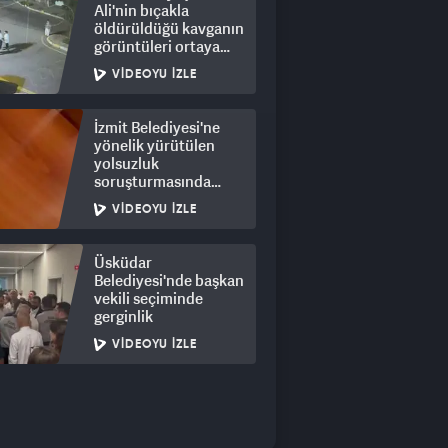
Ali'nin bıçakla
öldürüldüğü kavganın
görüntüleri ortaya
çıktı: 8 gözaltı
VIDEOYU İZLE
İzmit Belediyesi'ne
yönelik yürütülen
yolsuzluk
soruşturmasında
rüşvet görüntüleri
VIDEOYU İZLE
ortaya çıktı
Üsküdar
Belediyesi'nde başkan
vekili seçiminde
gerginlik
VIDEOYU İZLE