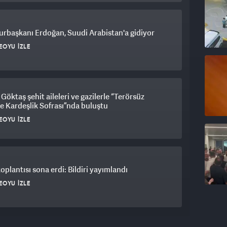
rbaşkanı Erdoğan, Suudi Arabistan'a gidiyor
EOYU İZLE
Göktaş şehit aileleri ve gazilerle “Terörsüz
e Kardeşlik Sofrası”nda buluştu
EOYU İZLE
plantısı sona erdi: Bildiri yayımlandı
EOYU İZLE