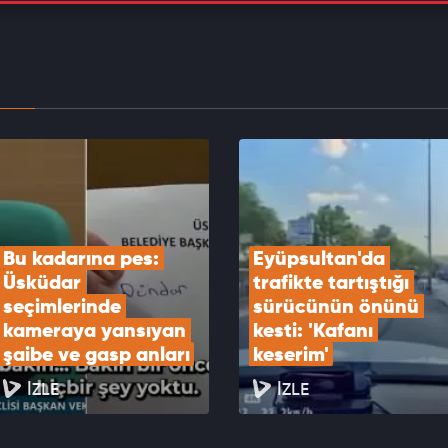
a'da eğitim uçuşunda sert iniş yapan uçakta
oluştu
EOYU İZLE
r Belediye Başkanı Utku Caner Çaykara hakkında
verildi
EOYU İZLE
Bu kadarına pes: 
Eyüpsultan'da 
Üsküdar 
trafikte tartıştığı 
seçimlerinde 
sürücünün önünü 
kameraya yansıyan 
kesti: 'Kafanı 
şaibe ve gasp anları
keserim'
İZLE
İZLE