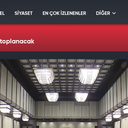
EL
SİYASET
EN ÇOK İZLENENLER
DİĞER
 toplanacak