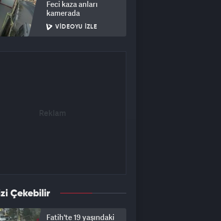
Feci kaza anları
kamerada
VIDEOYU İZLE
izi Çekebilir
Fatih'te 19 yaşındaki