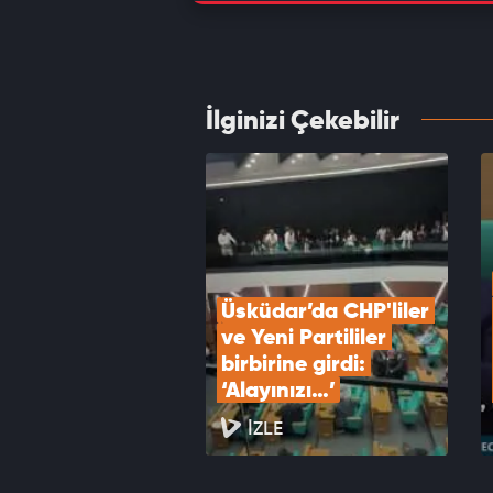
Çatalc
hasar 
VID
İlginizi Çekebilir
Avcıla
karar 
VID
Üsküdar’da CHP'liler 
ve Yeni Partililer 
birbirine girdi: 
‘Alayınızı…’
İZLE