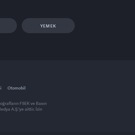
YEMEK
i
Otomobil
toğrafların FSEK ve Basın
ya A.Ş.'ye aittir. İzin