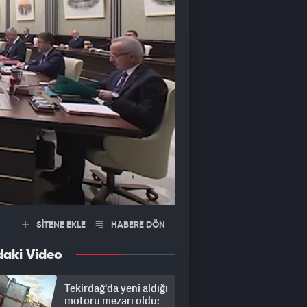
SİTENE EKLE
HABERE DÖN
daki Video
Tekirdağ'da yeni aldığı
motoru mezarı oldu: