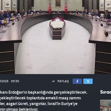
07.2025
09:30
PAYLAŞ
anı Erdoğan'ın başkanlığında gerçekleştirilecek.
Sıra
çekleştirilecek toplantıda emekli maaş zammı
, asgari ücret, yangınlar, İsrail'in Suriye'ye
inin olması bekleniyor.