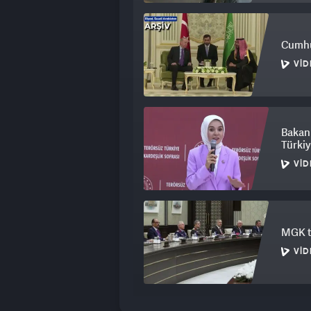
Cumhu
VID
Bakan 
Türkiy
VID
MGK to
VID