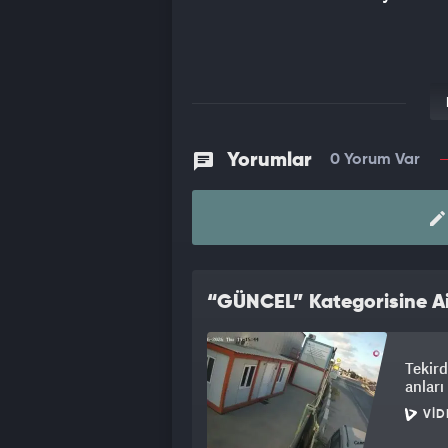
Yorumlar
0 Yorum Var
“GÜNCEL” Kategorisine Ai
Tekird
anlar
VID