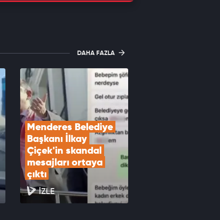
DAHA FAZLA
Menderes Belediye 
Başkanı İlkay 
Çiçek'in skandal 
mesajları ortaya 
çıktı
İZLE