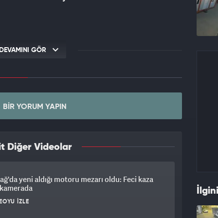
DEVAMINI GÖR
BIR YORUM YAPIN
t Diğer Videolar
ağ'da yeni aldığı motoru mezarı oldu: Feci kaza
ı kamerada
İlgin
EOYU İZLE