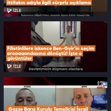
ittifakın adıyla ilgili sürpriz açıklama
İZLE
Filistinlilere işkence Ben-Gvir'in seçim 
propagandasına dönüştü! İşte o 
görüntüler
İZLE
 Gazze Barış Kurulu Temsilcisi İsrail 