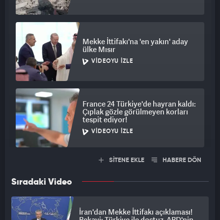
Mekke İttifakı'na 'en yakın' aday
ülke Mısır
VIDEOYU İZLE
France 24 Türkiye'de hayran kaldı:
Çıplak gözle görülmeyen korları
tespit ediyor!
VIDEOYU İZLE
SİTENE EKLE
HABERE DÖN
Sıradaki Video
İran'dan Mekke İttifakı açıklaması!
Bekayi: Türkiye ile dostuz, ABD'nin