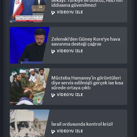
Bekayi: Türkiye ile dostuz, ABD'nin
iddiasına güvenilmez!
VIDEOYU İZLE
Zelenski'den Güney Kore'ye hava
savunma desteği çağrısı
VIDEOYU İZLE
Mücteba Hamaney’in görüntüleri
diye servis edilmişti gerçek ise kısa
sürede ortaya çıktı
VIDEOYU İZLE
İsrail ordusunda kontrol krizi!
VIDEOYU İZLE