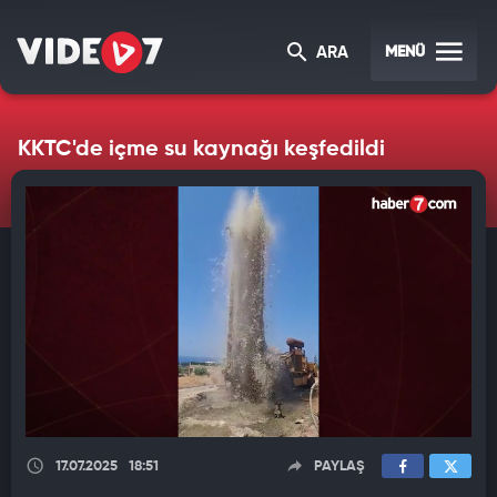
MENÜ
ARA
KKTC'de içme su kaynağı keşfedildi
17.07.2025
18:51
PAYLAŞ