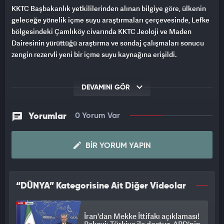
KKTC Başbakanlık yetkililerinden alınan bilgiye göre, ülkenin
geleceğe yönelik içme suyu araştırmaları çerçevesinde, Lefke
bölgesindeki Çamlıköy civarında KKTC Jeoloji ve Maden
Dairesinin yürüttüğü araştırma ve sondaj çalışmaları sonucu
zengin rezervli yeni bir içme suyu kaynağına erişildi.
DEVAMINI GÖR
Yorumlar
0 Yorum Var
BIR YORUM YAPIN
“DÜNYA” Kategorisine Ait Diğer Videolar
İran'dan Mekke İttifakı açıklaması!