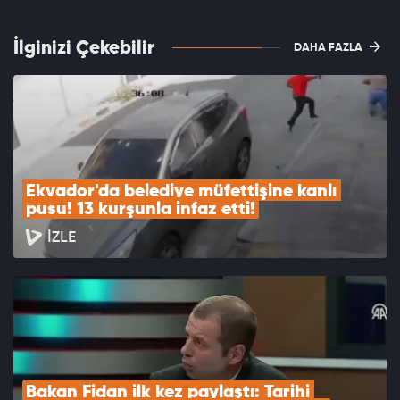
İlginizi Çekebilir
DAHA FAZLA
Ekvador'da belediye müfettişine kanlı 
pusu! 13 kurşunla infaz etti!
İZLE
Bakan Fidan ilk kez paylaştı: Tarihi 