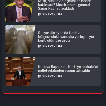
Mısır, Mekke Anlaşması'na neden
katılmadı? Mısırlı emekli general
Samir Ragheb açıkladı
VIDEOYU İZLE
Rusya: Ukrayna'da Harkiv
bölgesindeki İvanovka yerleşim yeri
kontrolümüze geçti
VIDEOYU İZLE
Kosova Başbakanı Kurti'ye muhalefet
milletvekilinden yumurtalı saldırı
VIDEOYU İZLE