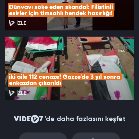
Dünyayı şoke eden skandal: Filistinli 
esirler için timsahlı hendek hazırlığı!
İZLE
iki aile 112 cenaze! Gazze'de 3 yıl sonra 
enkazdan çıkarıldı
İZLE
'de daha fazlasını keşfet