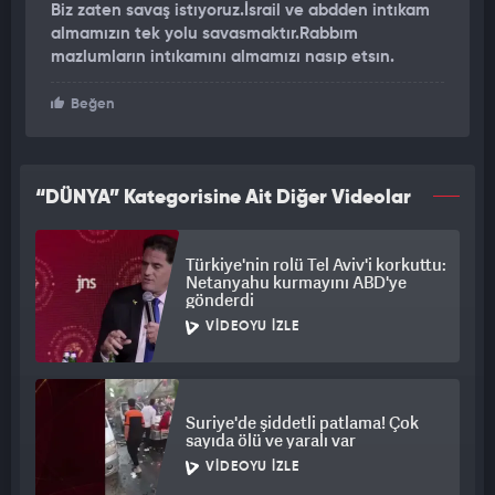
Biz zaten savaş istıyoruz.İsrail ve abdden intıkam
almamızın tek yolu savasmaktır.Rabbım
mazlumların intıkamını almamızı nasıp etsın.
Beğen
“DÜNYA” Kategorisine Ait Diğer Videolar
Türkiye'nin rolü Tel Aviv'i korkuttu:
Netanyahu kurmayını ABD'ye
gönderdi
VIDEOYU İZLE
Suriye'de şiddetli patlama! Çok
sayıda ölü ve yaralı var
VIDEOYU İZLE