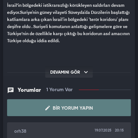
İsrail'in bölgedeki istikrarsızlığı körükleyen saldırları devam
ediyor.Suriye’nin güney vilayeti Süveyda’da Dürzilerin başlattığı
katliamlara arka çıkan İsrail’in bölgedeki ‘terör koridoru’ planı
deşifre oldu . Suriyeli komutanın anlattığı gelişmelere göre ve
Türkiye'nin de özellikle karşı çıktığı bu koridorun asıl amacının
Türkiye olduğu iddia edildi.
DEVAMINI GÖR
Yorumlar
1 Yorum Var
BIR YORUM YAPIN
19.07.2025
20:15
orh38