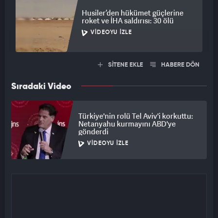
Husiler’den hükümet güçlerine
roket ve İHA saldırısı: 30 ölü
VIDEOYU İZLE
SİTENE EKLE
HABERE DÖN
Sıradaki Video
Türkiye'nin rolü Tel Aviv'i korkuttu:
Netanyahu kurmayını ABD'ye
gönderdi
VIDEOYU İZLE