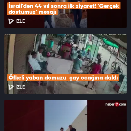
İsrail'den 44 yıl sonra ilk ziyaret! 'Gerçek 
dostumuz' mesajı
İZLE
Öfkeli yaban domuzu  çay ocağına daldı
İZLE