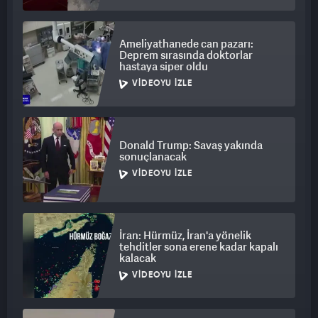
Ameliyathanede can pazarı:
Deprem sırasında doktorlar
hastaya siper oldu
VIDEOYU İZLE
Donald Trump: Savaş yakında
sonuçlanacak
VIDEOYU İZLE
İran: Hürmüz, İran'a yönelik
tehditler sona erene kadar kapalı
kalacak
VIDEOYU İZLE