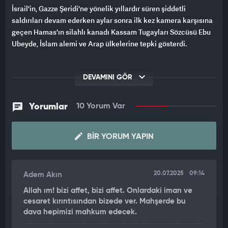
İsrail'in, Gazze Şeridi'ne yönelik yıllardır süren şiddetli
saldırıları devam ederken aylar sonra ilk kez kamera karşısına
geçen Hamas'ın silahlı kanadı Kassam Tugayları Sözcüsü Ebu
Ubeyde, İslam alemi ve Arap ülkelerine tepki gösterdi.
DEVAMINI GÖR
Yorumlar
10 Yorum Var
BIR YORUM YAPIN
20.07.2025
09:14
Adem Akın
Allah ım! bizi affet, bizi affet. Onlardaki iman ve
cesaret kırıntısından bizede ver. Mahşerde bu
dava hepimizi mahkum edecek.