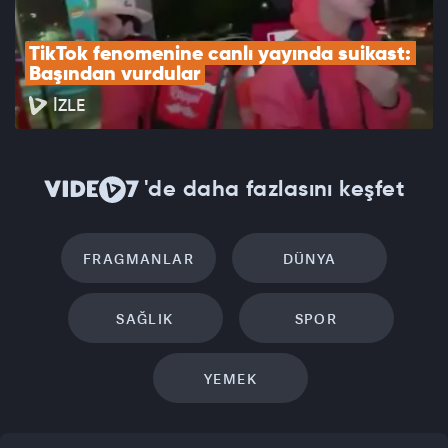
TikTok fenomenine canlı yayında suikast: 
Başından vurdular
İZLE
'de daha fazlasını keşfet
FRAGMANLAR
DÜNYA
SAĞLIK
SPOR
YEMEK