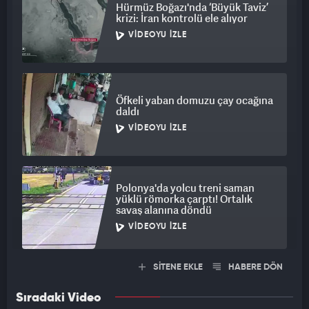
Hürmüz Boğazı'nda ‘Büyük Taviz’
krizi: İran kontrolü ele alıyor
VIDEOYU İZLE
Öfkeli yaban domuzu çay ocağına
daldı
VIDEOYU İZLE
Polonya'da yolcu treni saman
yüklü römorka çarptı! Ortalık
savaş alanına döndü
VIDEOYU İZLE
SİTENE EKLE
HABERE DÖN
Sıradaki Video