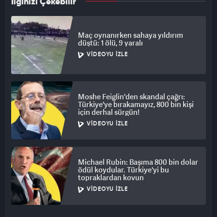
İlginizi Çekebilir
Maç oynanırken sahaya yıldırım
düştü: 1 ölü, 9 yaralı
VIDEOYU İZLE
Moshe Feiglin'den skandal çağrı:
Türkiye'ye bırakamayız, 800 bin kişi
için derhal sürgün!
VIDEOYU İZLE
Michael Rubin: Başıma 800 bin dolar
ödül koydular. Türkiye'yi bu
topraklardan kovun
VIDEOYU İZLE