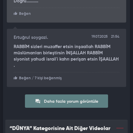
Doğru..........
Beğen
19.07.2025
21:54
Ertuğrul soygazi.
RABBİM sizleri muzaffer etsin inşaallah RABBİM
müslümanları birleştirsin İNŞALLAH RABBİM
siyonist yahudi israil'i kahrı perişan etsin İŞAALLAH
.
Beğen
/ 7 kişi beğenmiş
Daha fazla yorum görüntüle
“DÜNYA” Kategorisine Ait Diğer Videolar