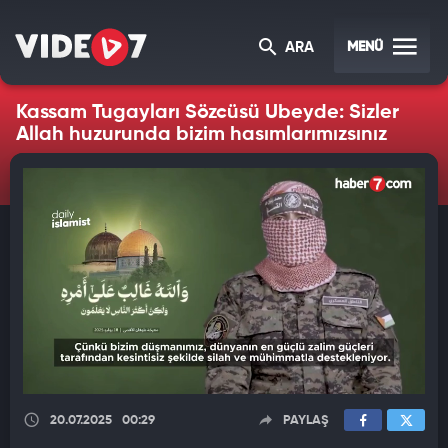
MENÜ
ARA
Kassam Tugayları Sözcüsü Ubeyde: Sizler
Allah huzurunda bizim hasımlarımızsınız
20.07.2025
00:29
PAYLAŞ