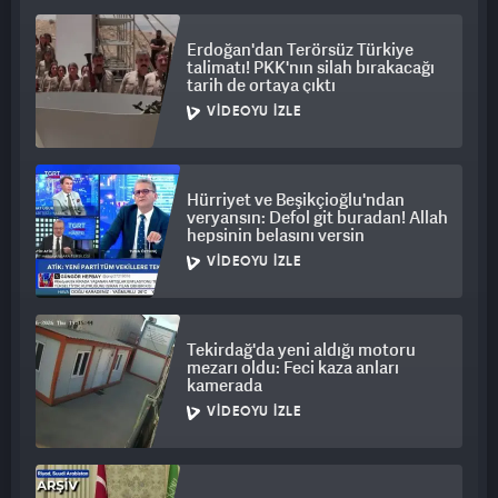
çevredekilerin müdahalesiyle sonlandırıldı. Yaşanan arbede
Erdoğan'dan Terörsüz Türkiye
anları cep telefonu kamerasıyla kaydedildi. Evranur D.’nin
talimatı! PKK'nın silah bırakacağı
cansız bedeni, savcılık incelemesinin ardından kesin ölüm
tarih de ortaya çıktı
sebebinin belirlenmesi için Bursa Adli Tıp Kurumu’na
VIDEOYU İZLE
gönderildi.
Jandarma ekipleri, olayla ilgili inceleme başlattı.
Hürriyet ve Beşikçioğlu'ndan
veryansın: Defol git buradan! Allah
hepsinin belasını versin
VIDEOYU İZLE
Tekirdağ'da yeni aldığı motoru
mezarı oldu: Feci kaza anları
kamerada
VIDEOYU İZLE