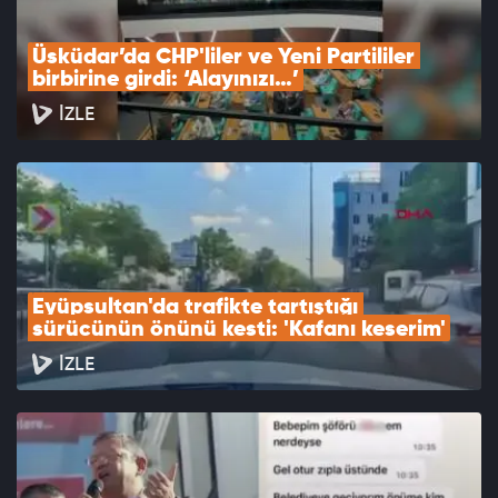
Üsküdar’da CHP'liler ve Yeni Partililer 
birbirine girdi: ‘Alayınızı…’
İZLE
Eyüpsultan'da trafikte tartıştığı 
sürücünün önünü kesti: 'Kafanı keserim'
İZLE