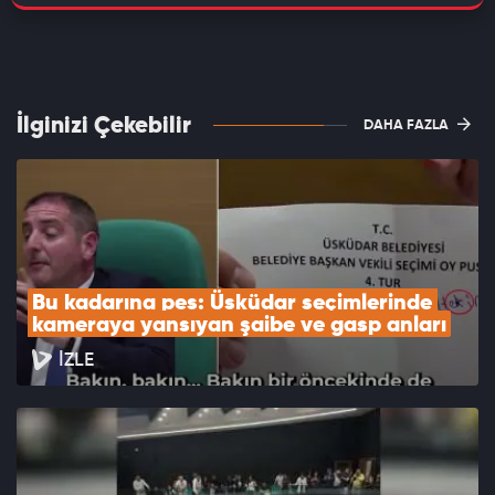
İlginizi Çekebilir
DAHA FAZLA
Bu kadarına pes: Üsküdar seçimlerinde 
kameraya yansıyan şaibe ve gasp anları
İZLE