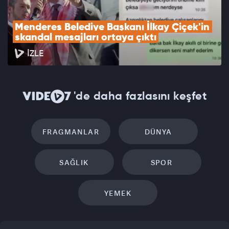
Menderes Belediye Başkanı İlkay Çiçek'in 
skandal mesajları ortaya çıktı
İZLE
'de daha fazlasını keşfet
FRAGMANLAR
DÜNYA
SAĞLIK
SPOR
YEMEK