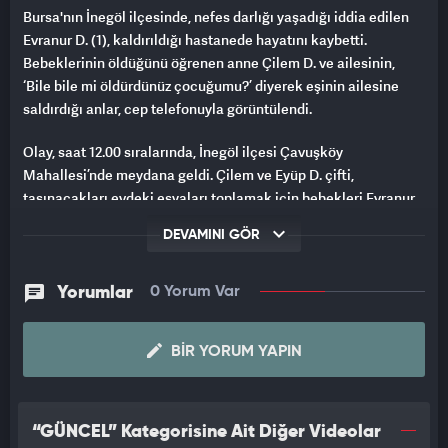
Bursa'nın İnegöl ilçesinde, nefes darlığı yaşadığı iddia edilen
Evranur D. (1), kaldırıldığı hastanede hayatını kaybetti.
Bebeklerinin öldüğünü öğrenen anne Çilem D. ve ailesinin,
‘Bile bile mi öldürdünüz çocuğumu?’ diyerek eşinin ailesine
saldırdığı anlar, cep telefonuyla görüntülendi.
Olay, saat 12.00 sıralarında, İnegöl ilçesi Çavuşköy
Mahallesi’nde meydana geldi. Çilem ve Eyüp D. çifti,
taşınacakları evdeki eşyaları toplamak için bebekleri Evranur
D.’yi, Eyüp D.’nin anne ve babasının evine bıraktı. Bir süre sonra
DEVAMINI GÖR
Evranur’un nefes darlığı yaşadığını fark eden babaannesi,
durumu 112 Acil Çağrı Merkezi’ne bildirdi. Adrese sevk edilen
sağlık ekipleri, kalbinin durduğu anlaşılan bebeğe kalp masajı
Yorumlar
0 Yorum Var
yaptıktan sonra ambulansla İnegöl Devlet Hastanesi’ne
götürdü. Tedaviye alınan bebek, doktorların tüm müdahalesine
BIR YORUM YAPIN
rağmen kurtarılamadı.
Bebeğinin ölüm haberini alan Çilem D., ailesiyle birlikte, eşinin
ailesine, "Bile bile mi öldürdünüz çocuğumu" diyerek saldırdı.
“GÜNCEL” Kategorisine Ait Diğer Videolar
Sandalye fırlatılıp, Çilem D.’ye tokat atıldığı kavga,