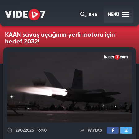
MENÜ
ARA
KAAN savaş uçağının yerli motoru için
hedef 2032!
29.07.2025
16:40
PAYLAŞ