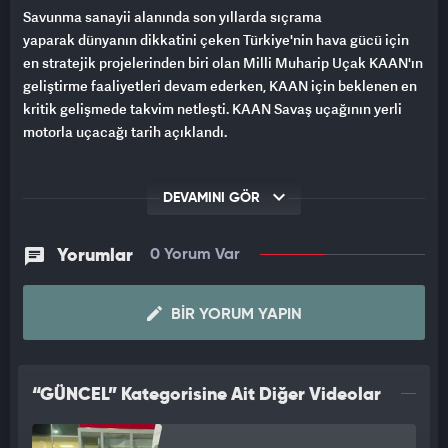
Savunma sanayii alanında son yıllarda sıçrama
yaparak dünyanın dikkatini çeken Türkiye'nin hava gücü için
en stratejik projelerinden biri olan Milli Muharip Uçak KAAN'ın
geliştirme faaliyetleri devam ederken, KAAN için beklenen en
kritik gelişmede takvim netleşti. KAAN Savaş uçağının yerli
motorla uçacağı tarih açıklandı.
DEVAMINI GÖR
Yorumlar
0 Yorum Var
BIR YORUM YAPIN
“GÜNCEL” Kategorisine Ait Diğer Videolar