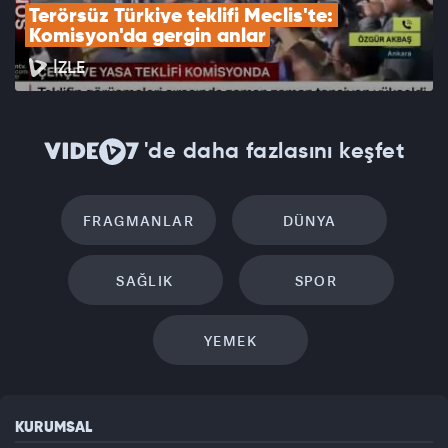
Terörsüz Türkiye teklifi Meclis'te: 
Komisyon'da gergin anlar
İZLE
'de daha fazlasını keşfet
FRAGMANLAR
DÜNYA
SAĞLIK
SPOR
YEMEK
KURUMSAL