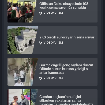
Gülistan Doku cinayetinde 108
kişilik şema savcılığa sunuldu
VIDEOYU İZLE
YKS tercih süreci yarın sona eriyor
VIDEOYU İZLE
Görme engelli genç raylara düştü!
Ölümle burun buruna geldiği o
anlar kamerada
VIDEOYU İZLE
Cumhurbaşkanı'nın afişini
sökerken yakalanan şahsa
belediye çalışanları müdahale etti