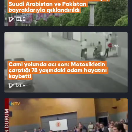
Suudi Arabistan ve Pakistan 
bayraklarıyla ışıklandırıldı
İZLE
Cami yolunda acı son: Motosikletin 
çarptığı 78 yaşındaki adam hayatını 
kaybetti
İZLE