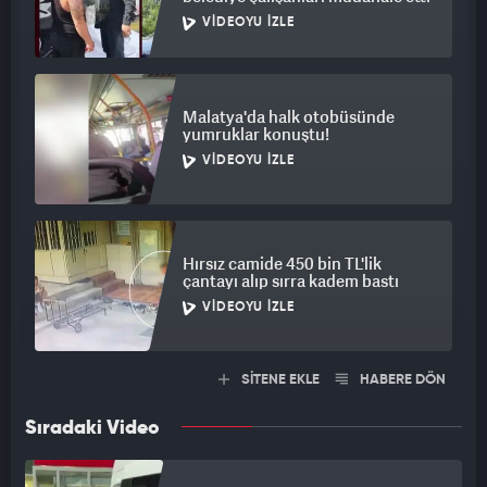
VIDEOYU İZLE
Malatya'da halk otobüsünde
yumruklar konuştu!
VIDEOYU İZLE
Hırsız camide 450 bin TL'lik
çantayı alıp sırra kadem bastı
VIDEOYU İZLE
SİTENE EKLE
HABERE DÖN
Sıradaki Video