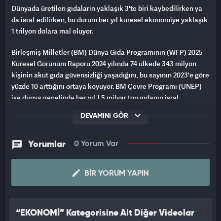
Dünyada üretilen gıdaların yaklaşık 3'te biri kaybedilirken ya
da israf edilirken, bu durum her yıl küresel ekonomiye yaklaşık
1 trilyon dolara mal oluyor.
Birleşmiş Milletler (BM) Dünya Gıda Programının (WFP) 2025
Küresel Görünüm Raporu 2024 yılında 74 ülkede 343 milyon
kişinin akut gıda güvensizliği yaşadığını, bu sayının 2023'e göre
yüzde 10 arttığını ortaya koyuyor. BM Çevre Programı (UNEP)
ise dünya genelinde her yıl 1,5 milyar ton gıdanın israf
edildiğini, her 5 tabaktan birisinin çöp olduğunu belirtiyor.
DEVAMINI GÖR
Dünyada her 11 kişiden birisi yatağa aç girerken, günde 25
binden fazla çocuk açlık ve yetersiz beslenme nedeniyle
Yorumlar
0 Yorum Var
hayatını kaybediyor.
Dünya genelinde 783 milyonu aşkın insan açlık çekerken, 1
BIR YORUM YAPIN
milyardan fazla insanın aşırı kilolu veya obez, yaklaşık 3 milyar
kişinin ise fazla kilolu olduğu belirtiliyor. 2035'e kadar dünya
nüfusunun yarısından fazlasının aşırı kilolu olması bekleniyor.
“EKONOMİ” Kategorisine Ait Diğer Videolar