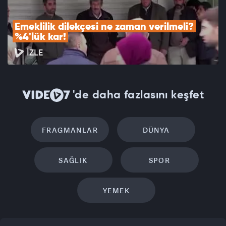
Emeklilik dilekçesi ne zaman verilmeli? 
%4'lük kar!
İZLE
'de daha fazlasını keşfet
FRAGMANLAR
DÜNYA
SAĞLIK
SPOR
YEMEK