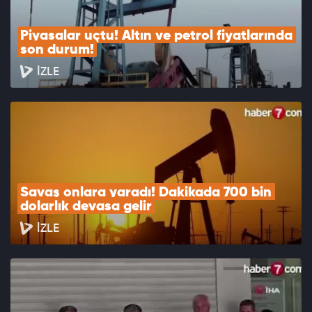
Piyasalar uçtu! Altın ve petrol fiyatlarında 
son durum!
İZLE
Savaş onlara yaradı! Dakikada 700 bin 
dolarlık devasa gelir
İZLE