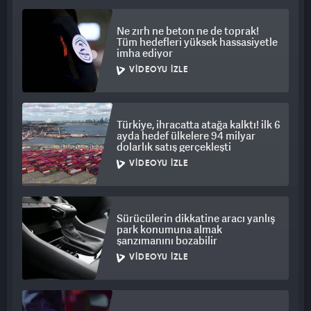
Ne zırh ne beton ne de toprak!
Tüm hedefleri yüksek hassasiyetle
imha ediyor
VIDEOYU İZLE
Türkiye, ihracatta atağa kalktı! ilk 6
ayda hedef ülkelere 94 milyar
dolarlık satış gerçekleşti
VIDEOYU İZLE
Sürücülerin dikkatine aracı yanlış
park konumuna almak
şanzımanını bozabilir
VIDEOYU İZLE