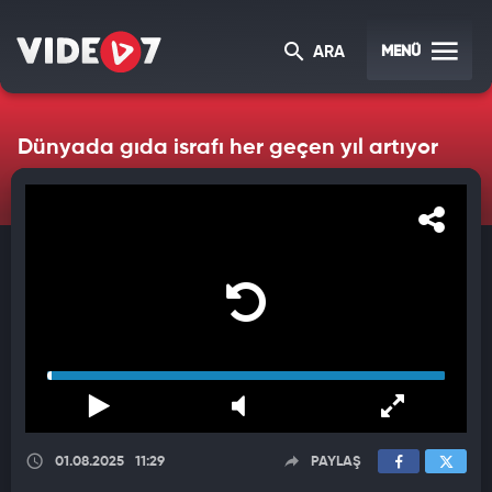
MENÜ
ARA
Dünyada gıda israfı her geçen yıl artıyor
01.08.2025
11:29
PAYLAŞ