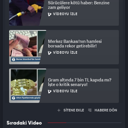
Sürücülere kötü haber: Benzine
zam geliyor
VIDEOYU İZLE
Merkez Bankası'nın hamlesi
borsada rekor getirebilir!
VIDEOYU İZLE
Gram altında 7 bin TL kapıda mı?
İşte o kritik senaryo!
VIDEOYU İZLE
SİTENE EKLE
HABERE DÖN
Sıradaki Video