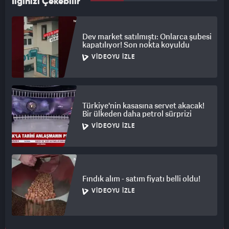
İlginizi Çekebilir
Dev market satılmıştı: Onlarca şubesi
kapatılıyor! Son nokta koyuldu
VIDEOYU İZLE
Türkiye'nin kasasına servet akacak!
Bir ülkeden daha petrol sürprizi
VIDEOYU İZLE
Fındık alım - satım fiyatı belli oldu!
VIDEOYU İZLE