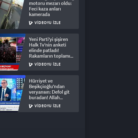
motoru mezarı oldu:
Feci kaza anları
kamerada
VIDEOYU İZLE
Yeni Parti'yi şişiren
Halk Tv'nin anketi
elinde patladı!
Rakamların toplamı
dalga konusu oldu
VIDEOYU İZLE
Hürriyet ve
Beşikçioğlu'ndan
veryansın: Defol git
buradan! Allah
hepsinin belasını
VIDEOYU İZLE
versin