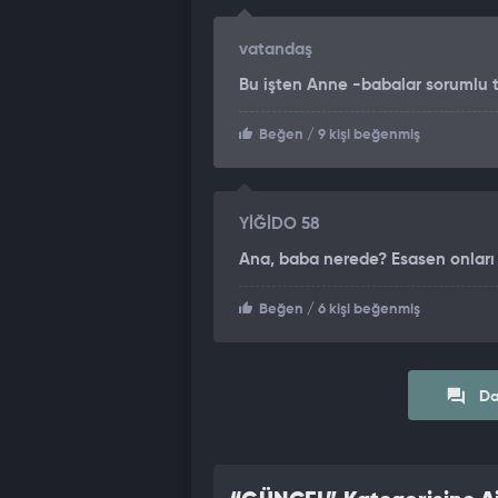
vatandaş
Bu işten Anne -babalar sorumlu t
Beğen
/ 9 kişi beğenmiş
YİĞİDO 58
Ana, baba nerede? Esasen onları i
Beğen
/ 6 kişi beğenmiş
Da