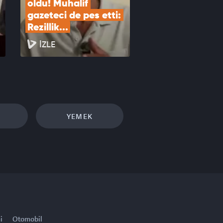
oldu! Muhalif 
gazeteci de pes etti: 
Rezillik...
İZLE
YEMEK
i
Otomobil