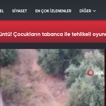
EL
SİYASET
EN ÇOK İZLENENLER
DİĞER
ntü! Çocukların tabanca ile tehlikeli oyun