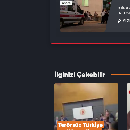
5 ilde
hareke
VID
Veli A
belgel
VID
İlginizi Çekebilir
Cami y
yaşınd
VID
Terörsüz Türkiye 