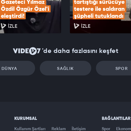
Gazeteci Yılmaz 
tartıştığı sürücüye 
Özdil Özgür Özel'i 
testere ile saldıran 
eleştirdi!
şüpheli tutuklandı
İZLE
İZLE
'de daha fazlasını keşfet
DÜNYA
SAĞLIK
SPOR
KURUMSAL
BAĞLANTILAR
Kullanım Şartları
Reklam
İletişim
Spor
Ekonom