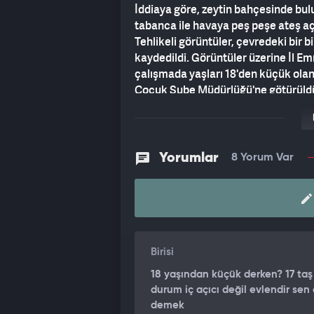
İddiaya göre, zeytin bahçesinde bulu
tabanca ile havaya peş peşe ateş açtı
Tehlikeli görüntüler, çevredeki bir 
kaydedildi. Görüntüler üzerine İl Em
çalışmada yaşları 18'den küçük olan
Çocuk Şube Müdürlüğü'ne götürüldü. O
Yorumlar
8 Yorum Var
Birisi
18 yaşından küçük derken? 17 taş 
durum iç açıcı değil evlendir sen
demek