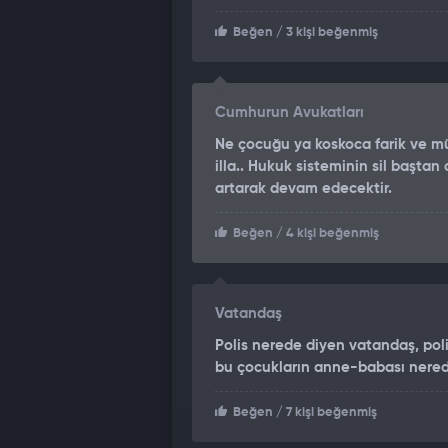
Beğen
/ 3 kişi beğenmiş
Cumhurun Avukatları
Ne çocuğu ya koskoca farik ve m
illa.. Hukuk sisteminin sil baştan
artarak devam edecektir.
Beğen
/ 4 kişi beğenmiş
Vatandaş
Polis nerede diyen vatandaş, pol
bu çocukların anne-babası nered
Beğen
/ 7 kişi beğenmiş