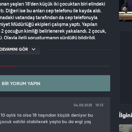
nan yaşları 18'den küçük iki çocuktan biri elindeki
. Diğeri ise bu anları cep telefonu ile kayda aldı.
binadaki vatandaş tarafından da cep telefonuyla
niyet Müdürlüğü ekipleri çalışma yaptı. Yapılan
 2 çocuğun kimliği belirlenerek yakalandı. 2 çocuk,
layla ilgili soruşturmanın sürdüğü bildirildi.
DEVAMINI GÖR
BIR YORUM YAPIN
04.08.2025
15:13
İlgin
10 aylık ta olsa 18 taşından küçük deniyor bu
 çocuk sahibi olabilecek yaşta bu da ergi yaş