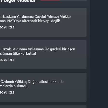
t Diğer Videolar
rbaşkanı Yardımcısı Cevdet Yılmaz: Mekke
ası NATO'ya alternatif bir yapı değil!
EOYU İZLE
Ortak Savunma Anlaşması ile güçleri birleşen
slüman ülke korkuttu!
EOYU İZLE
 Özdemir Göktaş Doğan ailesi hakkında
amalarda bulundu
EOYU İZLE