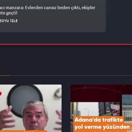
 acı manzara: Evlerden cansız beden çıktı, ekipler
te geçti!
EOYU İZLE
ğbaba’nın 80 milyon liralık rüşvet çarkının
eri ortaya çıktı
EOYU İZLE
olunda acı son: Motosikletin çarptığı 78
aki adam hayatını kaybetti
EOYU İZLE
Adana'da trafikte 
yol verme yüzünden 