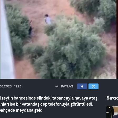
08.2025
11:23
PAYLAŞ
i zeytin bahçesinde elindeki tabancayla havaya ateş
Sıra
nları ise bir vatandaş cep telefonuyla görüntüledi.
r bahçede meydana geldi.