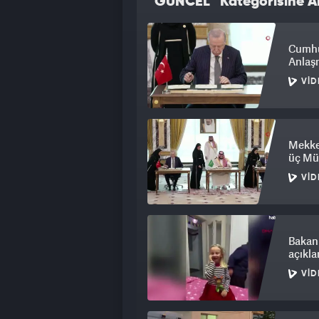
“GÜNCEL” Kategorisine Ai
Cumhu
Anlaşm
VID
Mekke 
üç Mü
VID
Bakan
açıkl
VID