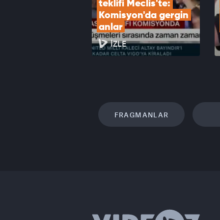
teklifi Meclis'te: 
Komisyon'da gergin 
anlar
İZLE
FRAGMANLAR