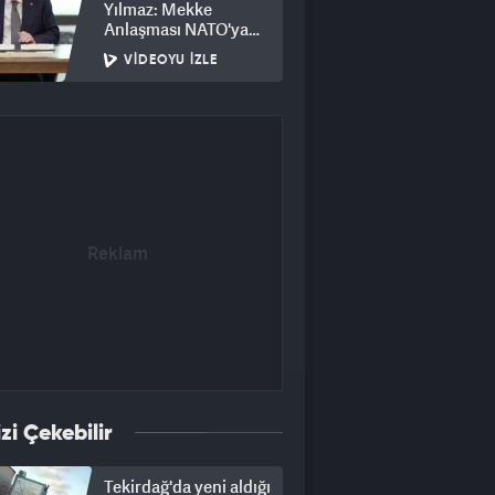
Yılmaz: Mekke
Anlaşması NATO'ya
alternatif bir yapı
VIDEOYU İZLE
değil!
izi Çekebilir
Tekirdağ'da yeni aldığı