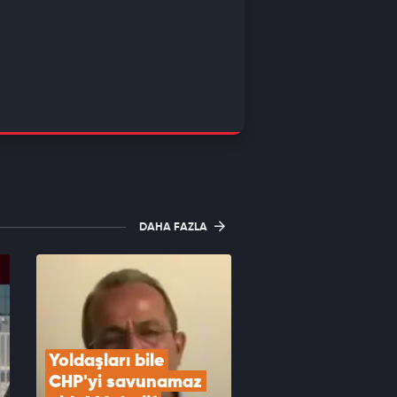
DAHA FAZLA
Yoldaşları bile 
CHP'yi savunamaz 