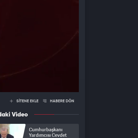
SİTENE EKLE
HABERE DÖN
daki Video
Cumhurbaşkanı
Yardımcısı Cevdet