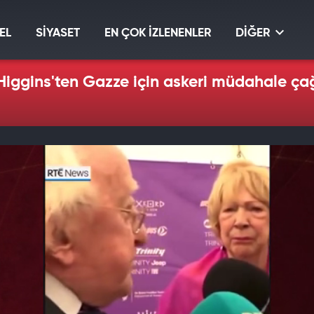
EL
SİYASET
EN ÇOK İZLENENLER
DİĞER
ggins'ten Gazze için askeri müdahale çağr