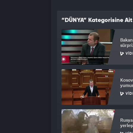
“DÜNYA” Kategorisine Ait
Bakan F
sürpri
VID
Kosova
yumurt
VID
Rusya
yerleş