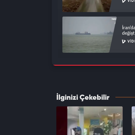
VID
İran’d
değiş
VID
İsrail
VID
İlginizi Çekebilir
İsrail'
Netany
VID