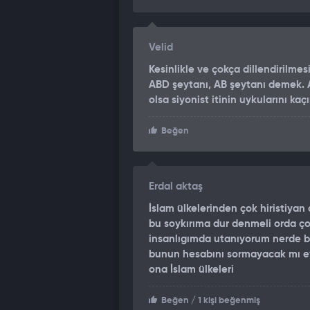
Higgins İsrail’in Gazze’deki eylemle
uluslararası hukuk ve insani ilkeler
diğer uluslararası aktörlerin, Gazze’
Velid
için derhal harekete geçmesi gerekt
Kesinlikle ve çokça dillendirilme
adına bir utançtır. Sessizlik, ahlaki b
ABD şeytanı, AB şeytanı demek. A
olsa siyonist itinin uykularını ka
BİRLEŞMİŞ MİLLETLER ŞARTI'NIN
Birleşmiş Milletler Şartı'nın VII. B
Beğen
yetkilerini belirler . Bu bölüm, Konse
veya saldırı eyleminin varlığını tesp
tesis etmek" için askeri ve askeri 
Erdal aktaş
İslam ülkelerinden çok hiristiyan
GAZZE'DE AÇLIK KRİZ YAŞANIYOR
bu soykırıma dur denmeli orda ço
İsrail'in saldırıları ve insani yardım
insanlıgımda utanıyorum nerde bu
bunun hesabını sormayacak mı e
Şeridi, açlığın yayıldığı, su, ilaç, 
ona İslam ülkeleri
insani felaketi yaşıyor.
Gazze Şeridi'nde başta çocuklar olm
Beğen
/ 1 kişi beğenmiş