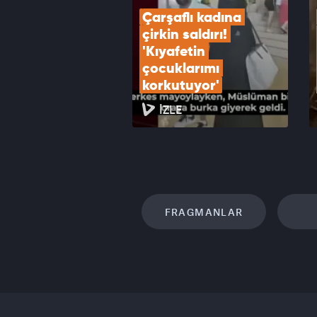
Çarşaflı kadına 
çirkin saldırı! 
'Kıyafetin 
çocuklarımı 
korkutuyor'
İZLE
FRAGMANLAR