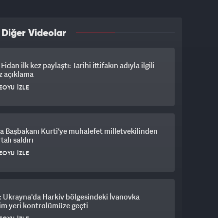
 Diğer Videolar
idan ilk kez paylaştı: Tarihi ittifakın adıyla ilgili
z açıklama
EOYU İZLE
 Başbakanı Kurti'ye muhalefet milletvekilinden
alı saldırı
EOYU İZLE
: Ukrayna'da Harkiv bölgesindeki İvanovka
im yeri kontrolümüze geçti