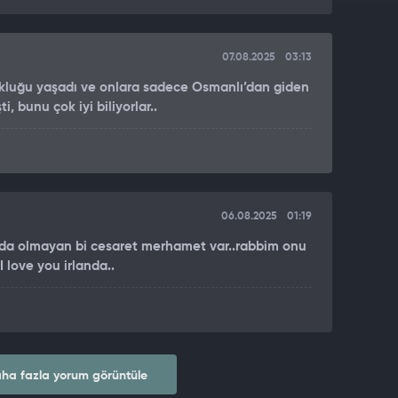
idi'nde 7 Ekim 2023'ten bu yana açlık nedeniyle 93'ü
07.08.2025
03:13
'in "açlığı ve susuzluğu silah olarak" kullandığını
okluğu yaşadı ve onlara sadece Osmanlı’dan giden
i, bunu çok iyi biliyorlar..
06.08.2025
01:19
rda olmayan bi cesaret merhamet var..rabbim onu
I love you irlanda..
ha fazla yorum görüntüle