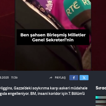
8.2025
11:36
PAYLAŞ
iggins, Gazze’deki soykırıma karşı askeri müdahale
Sıra
gıda engelleniyor. BM, insani koridor için 7. Bölüm’ü