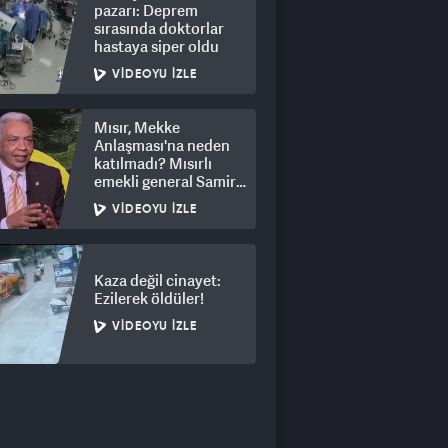
pazarı: Deprem
sırasında doktorlar
hastaya siper oldu
VIDEOYU İZLE
Mısır, Mekke
Anlaşması'na neden
katılmadı? Mısırlı
emekli general Samir
Ragheb açıkladı
VIDEOYU İZLE
Kaza değil cinayet:
Ezilerek öldüler!
VIDEOYU İZLE