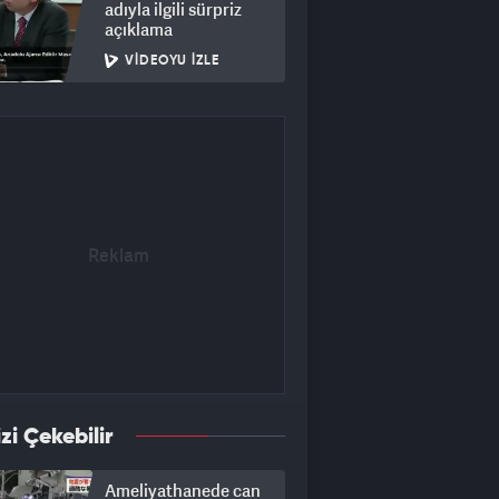
adıyla ilgili sürpriz
açıklama
VIDEOYU İZLE
izi Çekebilir
Ameliyathanede can