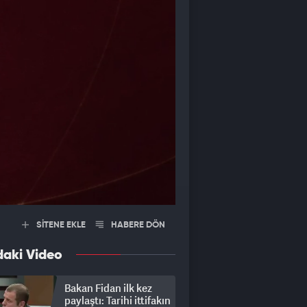
SİTENE EKLE
HABERE DÖN
daki Video
Bakan Fidan ilk kez
paylaştı: Tarihi ittifakın