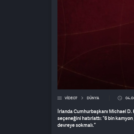
VIDEO7
DÜNYA
04.0
İrlanda Cumhurbaşkanı Michael D. H
seçeneğini hatırlattı: “6 bin kamyon 
devreye sokmalı.”