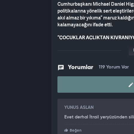
Cumhurbaşkanı Michael Daniel Higgin
politikalarına yönelik sert eleştiril
akıl almaz bir yıkıma” maruz kaldığı
kalamayacağını ifade etti.
“ÇOCUKLAR AÇLIKTAN KIVRANIYOR
Higgins, konuşmasında Gazze’deki va
“Çocukların açlıktan kıvrandığını, k
beslemeye çalıştığını seyretmemiz mi 
Yorumlar
119 Yorum Var
BM’YE 7. BÖLÜM ÇAĞRISI
İrlanda Cumhurbaşkanı, Birleşmiş Mi
Sekreteri’nin BM Sözleşmesi’nin 7. 
onayı olmaksızın bile insani bir kor
başlatması gerektiğini savundu. Higg
‘insani koridor’ savunması örgütlem
YUNUS ASLAN
yetecek kadar—ve bunlar engelleniy
Evet derhal İtrail yeryüzünden sil
önündeki engellerin kaldırılması gere
“SESSİZLİK KABUL EDİLEMEZ”
Beğen