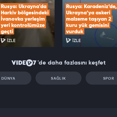
Rusya: Ukrayna'da 
Rusya: Karadeniz’de, 
Harkiv bölgesindeki 
Ukrayna’ya askeri 
İvanovka yerleşim 
malzeme taşıyan 2 
yeri kontrolümüze 
kuru yük gemisini 
geçti
vurduk
İZLE
İZLE
'de daha fazlasını keşfet
DÜNYA
SAĞLIK
SPOR