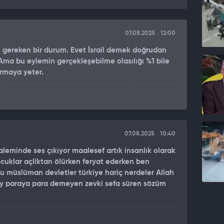
rini soykırım olarak nitelendirerek, bu durumun
 açısından kabul edilemez olduğunu belirtti. BM’nin ve
deki sivillerin temel ihtiyaçlarına erişimini sağlamak
07.08.2025
12:00
iğini vurgulayan Higgins, “Bu engellemeler, insanlık
si gereken bir durum. Evet İsrail demek doğrudan
ir başarısızlık olur” dedi.
ma bu eylemin gerçekleşebilme olasılığı %1 bile
çırmaya yeter.
 VII. BÖLÜMÜ NE DİYOR?
ölümü, BM Güvenlik Konseyi'nin barışı koruma
y'e "barışa yönelik herhangi bir tehdit, barışın ihlali
it etme" ve "uluslararası barış ve güvenliği yeniden
olmayan eylemlerde bulunma yetkisi verir.
07.08.2025
10:40
 aleminde ses çıkıyor maalesef artık insanlık olarak
cuklar açliktan ölürken feryat ederken ben
 girişini kısıtlayan sıkı kuşatması altındaki Gazze
 müslüman devletler türkiye hariç nerdeler Allah
y paraya para demeyen zevki sefa süren sözüm
tıbbi gereçler ve hijyen malzemesinin bulunamadığı
ak üzere açlık nedeniyle ölümler artıyor.