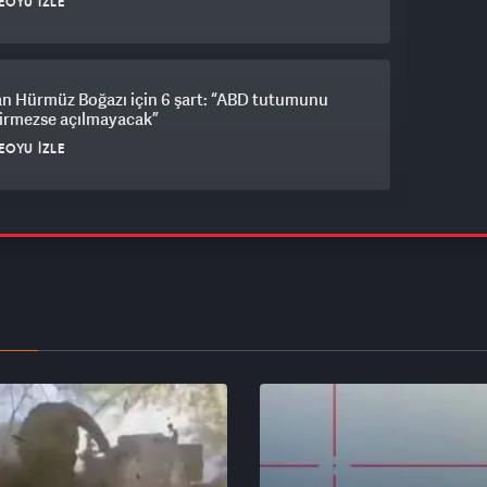
EOYU İZLE
an Hürmüz Boğazı için 6 şart: “ABD tutumunu
tirmezse açılmayacak”
EOYU İZLE
, ABD'den bağımsız İran'a saldıracak!
EOYU İZLE
de 17 milyar dolarlık "savaş bütçesi" krizi:
ahu istiyor, maliye direniyor
EOYU İZLE