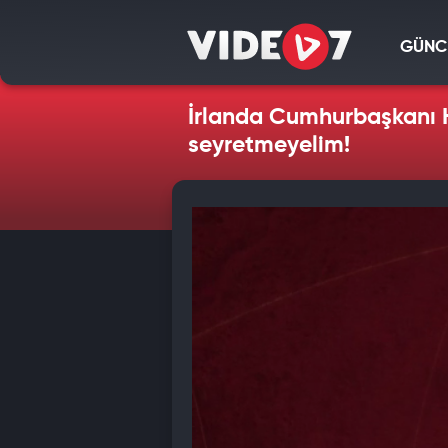
GÜNC
İrlanda Cumhurbaşkanı Hi
seyretmeyelim!