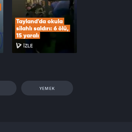
Tayland'da okula 
silahlı saldırı: 6 ölü, 
15 yaralı
İZLE
YEMEK