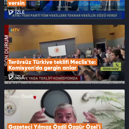
versin
İZLE
Terörsüz Türkiye teklifi Meclis'te: 
Komisyon'da gergin anlar
İZLE
Gazeteci Yılmaz Özdil Özgür Özel'i 