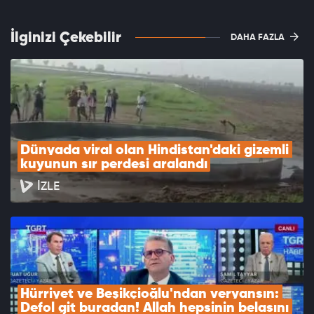
İlginizi Çekebilir
DAHA FAZLA
Dünyada viral olan Hindistan'daki gizemli 
kuyunun sır perdesi aralandı
İZLE
Hürriyet ve Beşikçioğlu'ndan veryansın: 
Defol git buradan! Allah hepsinin belasını 