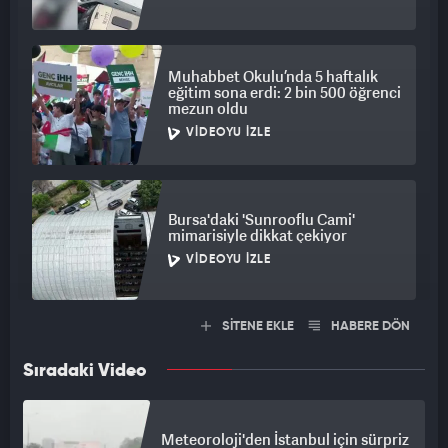
Muhabbet Okulu’nda 5 haftalık
eğitim sona erdi: 2 bin 500 öğrenci
mezun oldu
VIDEOYU İZLE
Bursa'daki 'Sunrooflu Cami'
mimarisiyle dikkat çekiyor
VIDEOYU İZLE
SİTENE EKLE
HABERE DÖN
Sıradaki Video
Meteoroloji'den İstanbul için sürpriz