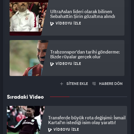
UltraAslan lideri olarak bilinen
Sebahattin Şirin gözaltına alındı
VIDEOYU İZLE
Trabzonspor'dan tarihi gönderme:
Bizde rüyalar gerçek olur
VIDEOYU İZLE
SİTENE EKLE
HABERE DÖN
Sıradaki Video
Transferde büyük rota değişimi: İsmail
Kartal'ın istediği isim olay yarattı!
VIDEOYU İZLE