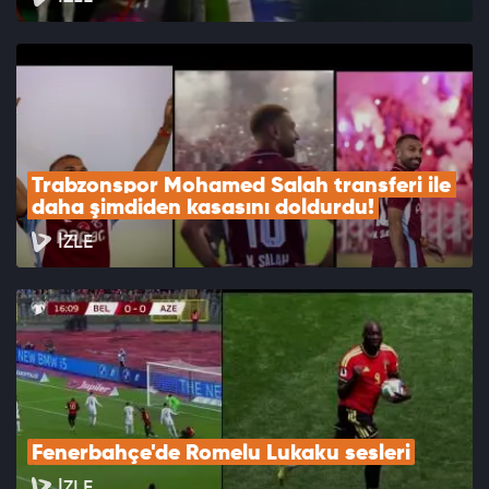
Trabzonspor Mohamed Salah transferi ile 
daha şimdiden kasasını doldurdu!
İZLE
Fenerbahçe'de Romelu Lukaku sesleri
İZLE