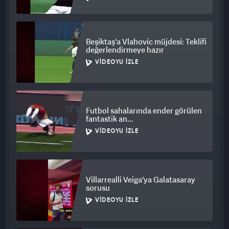
Beşiktaş'a Vlahovic müjdesi: Teklifi
değerlendirmeye hazır
VIDEOYU İZLE
Futbol sahalarında ender görülen
fantastik an...
VIDEOYU İZLE
Villarrealli Veiga'ya Galatasaray
sorusu
VIDEOYU İZLE