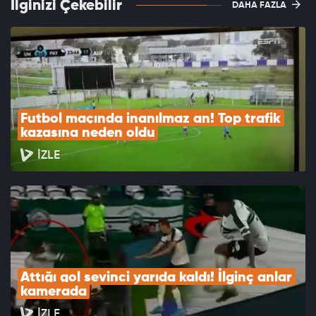
İlginizi Çekebilir
DAHA FAZLA
Futbol maçında inanılmaz an! Top trafik 
kazasına neden oldu
İZLE
Attığı gol sevinci yarıda kaldı! İlginç anlar 
kamerada
İZLE