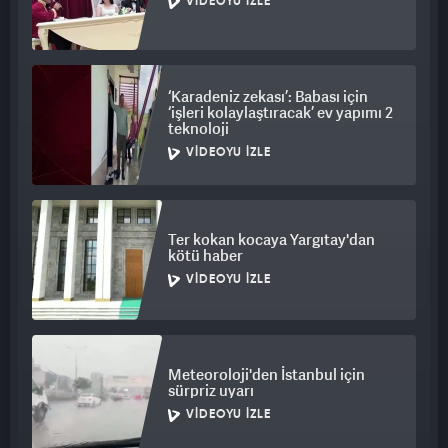
VIDEOYU İZLE
‘Karadeniz zekası’: Babası için
‘işleri kolaylaştıracak’ ev yapımı 2
teknoloji
VIDEOYU İZLE
Ter kokan kocaya Yargıtay'dan
kötü haber
VIDEOYU İZLE
Meteoroloji'den İstanbul için
sürpriz uyarı
VIDEOYU İZLE