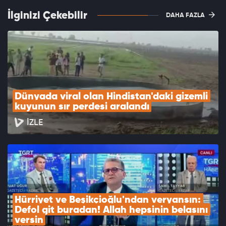
İlginizi Çekebilir
DAHA FAZLA
Dünyada viral olan Hindistan'daki gizemli 
kuyunun sır perdesi aralandı
İZLE
Hürriyet ve Beşikçioğlu'ndan veryansın: 
Defol git buradan! Allah hepsinin belasını 
versin