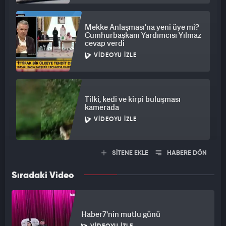
Mekke Anlaşması'na yeni üye mi?
Cumhurbaşkanı Yardımcısı Yılmaz
cevap verdi
VIDEOYU İZLE
Tilki, kedi ve kirpi buluşması
kamerada
VIDEOYU İZLE
SİTENE EKLE
HABERE DÖN
Sıradaki Video
Haber7'nin mutlu günü