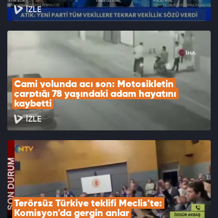
İZLE
Cami yolunda acı son: Motosikletin 
çarptığı 78 yaşındaki adam hayatını 
kaybetti
İZLE
Terörsüz Türkiye teklifi Meclis'te: 
Komisyon'da gergin anlar