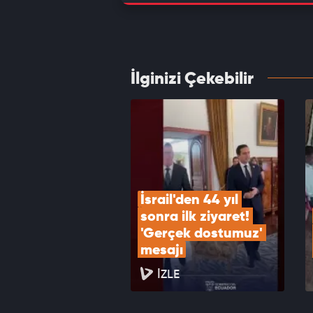
İran: 
kapalı
VID
İlginizi Çekebilir
Husile
30 ölü
VID
İsrail'den 44 yıl 
sonra ilk ziyaret! 
'Gerçek dostumuz' 
mesajı
İZLE