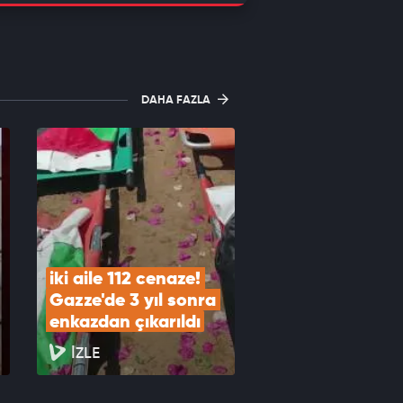
DAHA FAZLA
iki aile 112 cenaze! 
Gazze'de 3 yıl sonra 
enkazdan çıkarıldı
İZLE