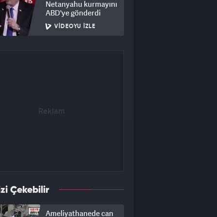
Netanyahu kurmayını
ABD'ye gönderdi
VIDEOYU İZLE
izi Çekebilir
Ameliyathanede can