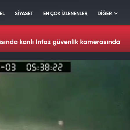
EL
SİYASET
EN ÇOK İZLENENLER
DİĞER
sında kanlı infaz güvenlik kamerasında