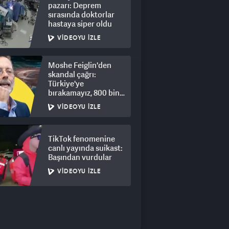
pazarı: Deprem
sırasında doktorlar
hastaya siper oldu
VIDEOYU İZLE
Moshe Feiglin'den
skandal çağrı:
Türkiye'ye
bırakamayız, 800 bin
kişi için derhal sürgün!
VIDEOYU İZLE
TikTok fenomenine
canlı yayında suikast:
Başından vurdular
VIDEOYU İZLE