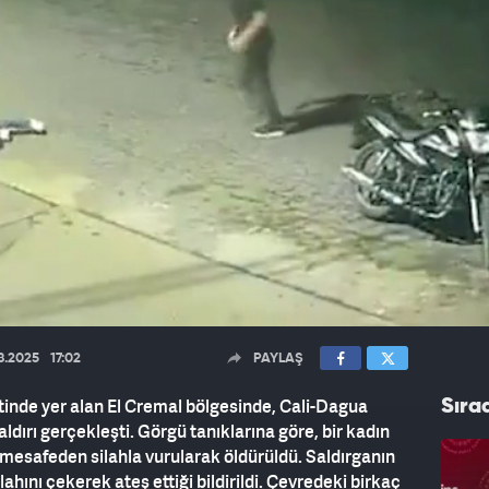
8.2025
17:02
PAYLAŞ
tinde yer alan El Cremal bölgesinde, Cali-Dagua
Sıra
ldırı gerçekleşti. Görgü tanıklarına göre, bir kadın
 mesafeden silahla vurularak öldürüldü. Saldırganın
lahını çekerek ateş ettiği bildirildi. Çevredeki birkaç