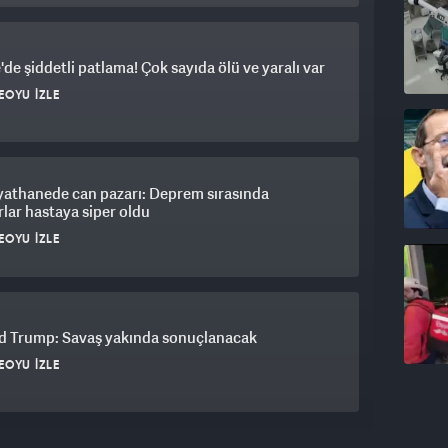
'de şiddetli patlama! Çok sayıda ölü ve yaralı var
EOYU İZLE
yathanede can pazarı: Deprem sırasında
lar hastaya siper oldu
EOYU İZLE
d Trump: Savaş yakında sonuçlanacak
EOYU İZLE