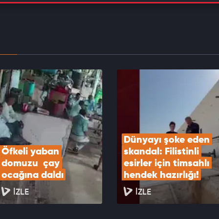
Hürmüz, İran'a yönelik tehditler sona erene kadar
 kalacak
EOYU İZLE
r’den hükümet güçlerine roket ve İHA saldırısı:
EOYU İZLE
Dünyayı şoke eden 
Öfkeli yaban 
skandal: Filistinli 
domuzu  çay 
esirler için timsahlı 
ocağına daldı
hendek hazırlığı!
İZLE
İZLE