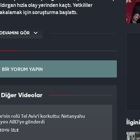
ırgan hızla olay yerinden kaçtı. Yetkililer
yakalamak için soruşturma başlattı.
DEVAMINI GÖR
BIR YORUM YAPIN
 Diğer Videolar
e'nin rolü Tel Aviv'i korkuttu: Netanyahu
yını ABD'ye gönderdi
İlgin
EOYU İZLE