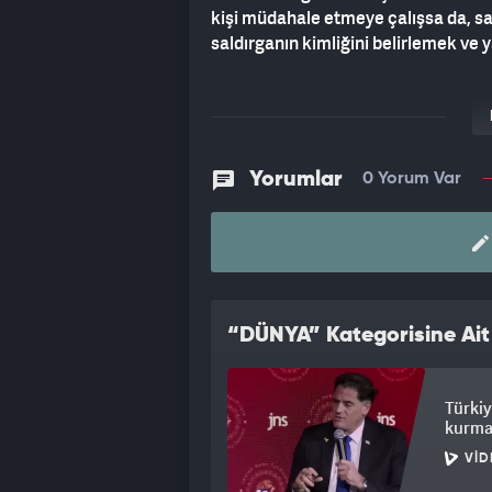
kişi müdahale etmeye çalışsa da, sald
saldırganın kimliğini belirlemek ve 
Yorumlar
0 Yorum Var
“DÜNYA” Kategorisine Ait
Türkiy
kurma
VID