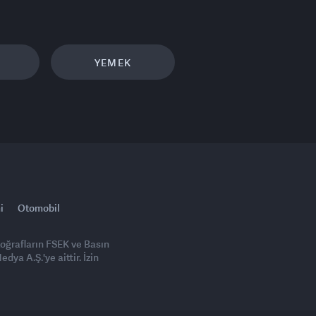
YEMEK
i
Otomobil
toğrafların FSEK ve Basın
ya A.Ş.'ye aittir. İzin