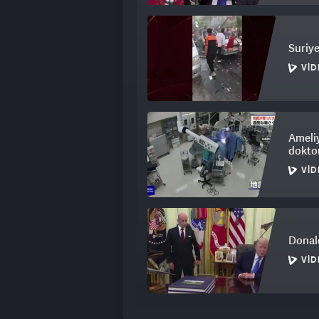
Suriye
VID
Ameli
doktor
VID
Donal
VID