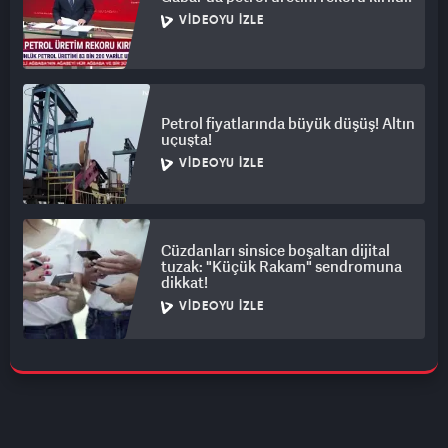
VIDEOYU İZLE
Petrol fiyatlarında büyük düşüş! Altın
uçuşta!
VIDEOYU İZLE
Cüzdanları sinsice boşaltan dijital
tuzak: "Küçük Rakam" sendromuna
dikkat!
VIDEOYU İZLE