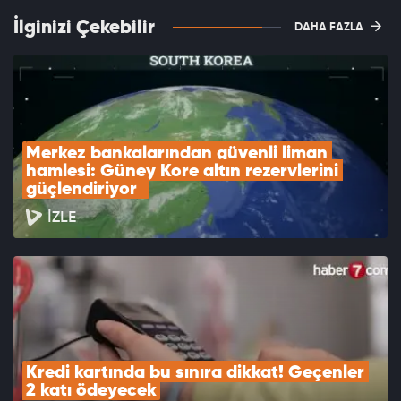
İlginizi Çekebilir
DAHA FAZLA
Merkez bankalarından güvenli liman 
hamlesi: Güney Kore altın rezervlerini 
güçlendiriyor  
İZLE
Kredi kartında bu sınıra dikkat! Geçenler 
2 katı ödeyecek