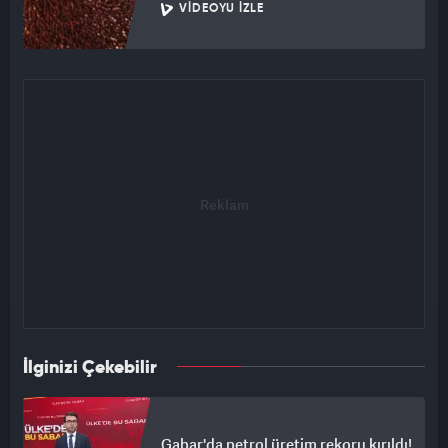
VIDEOYU İZLE
İlginizi Çekebilir
Gabar'da petrol üretim rekoru kırıldı!