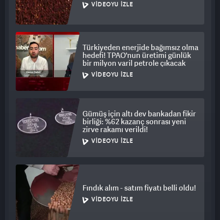
VIDEOYU İZLE
Türkiyeden enerjide bağımsız olma
hedefi! TPAO'nun üretimi günlük
bir milyon varil petrole çıkacak
VIDEOYU İZLE
Gümüş için altı dev bankadan fikir
birliği: %62 kazanç sonrası yeni
zirve rakamı verildi!
VIDEOYU İZLE
Fındık alım - satım fiyatı belli oldu!
VIDEOYU İZLE