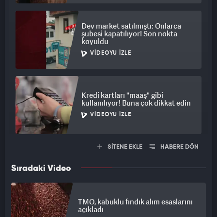
Dev market satılmıştı: Onlarca
şubesi kapatılıyor! Son nokta
koyuldu
VIDEOYU İZLE
Kredi kartları "maaş" gibi
kullanılıyor! Buna çok dikkat edin
VIDEOYU İZLE
SİTENE EKLE
HABERE DÖN
Sıradaki Video
TMO, kabuklu fındık alım esaslarını
açıkladı