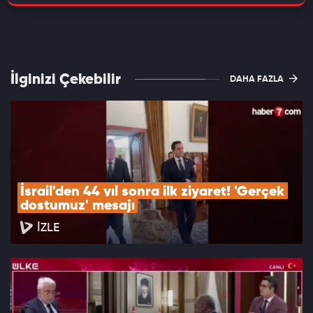
İlginizi Çekebilir
DAHA FAZLA
İsrail'den 44 yıl sonra ilk ziyaret! 'Gerçek 
dostumuz' mesajı
İZLE