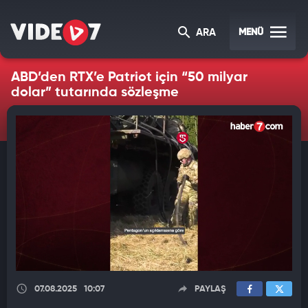
MENÜ
ARA
ABD’den RTX’e Patriot için “50 milyar
dolar” tutarında sözleşme
07.08.2025
10:07
PAYLAŞ