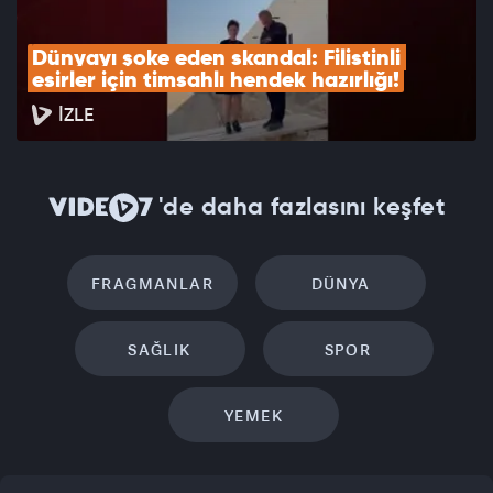
Dünyayı şoke eden skandal: Filistinli 
esirler için timsahlı hendek hazırlığı!
İZLE
'de daha fazlasını keşfet
FRAGMANLAR
DÜNYA
SAĞLIK
SPOR
YEMEK