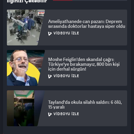
İlginizi Çekebilir
Ameliyathanede can pazarı: Deprem
sırasında doktorlar hastaya siper oldu
VIDEOYU İZLE
Moshe Feiglin'den skandal çağrı:
Türkiye'ye bırakamayız, 800 bin kişi
için derhal sürgün!
VIDEOYU İZLE
Tayland'da okula silahlı saldırı: 6 ölü,
15 yaralı
VIDEOYU İZLE