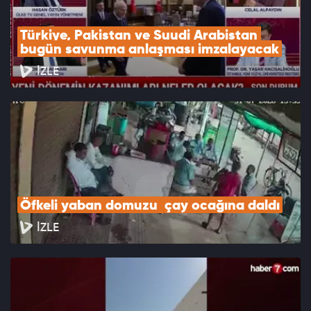
Türkiye, Pakistan ve Suudi Arabistan 
bugün savunma anlaşması imzalayacak
İZLE
Öfkeli yaban domuzu  çay ocağına daldı
İZLE