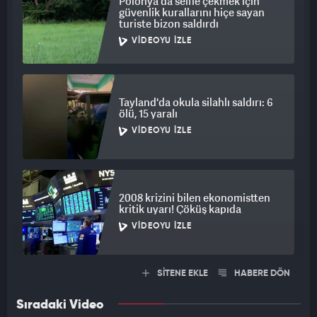
Polonya'da selfie çekmek için
güvenlik kurallarını hiçe sayan
turiste bizon saldırdı
VIDEOYU İZLE
Tayland'da okula silahlı saldırı: 6
ölü, 15 yaralı
VIDEOYU İZLE
2008 krizini bilen ekonomistten
kritik uyarı! Çöküş kapıda
VIDEOYU İZLE
SİTENE EKLE
HABERE DÖN
Sıradaki Video