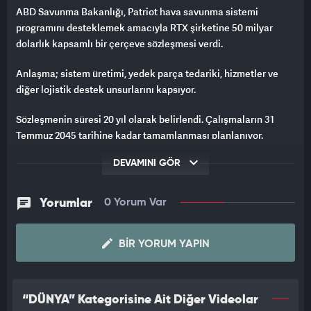
ABD Savunma Bakanlığı, Patriot hava savunma sistemi
programını desteklemek amacıyla RTX şirketine 50 milyar
dolarlık kapsamlı bir çerçeve sözleşmesi verdi.
Anlaşma; sistem üretimi, yedek parça tedariki, hizmetler ve
diğer lojistik destek unsurlarını kapsıyor.
Sözleşmenin süresi 20 yıl olarak belirlendi. Çalışmaların 31
Temmuz 2045 tarihine kadar tamamlanması planlanıyor.
DEVAMINI GÖR
Yorumlar
0 Yorum Var
BIR YORUM YAPIN
“DÜNYA” Kategorisine Ait Diğer Videolar