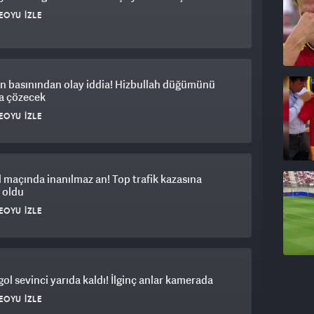
EOYU İZLE
n basınından olay iddia! Hizbullah düğümünü
a çözecek
EOYU İZLE
 maçında inanılmaz an! Top trafik kazasına
 oldu
EOYU İZLE
 gol sevinci yarıda kaldı! İlginç anlar kamerada
EOYU İZLE