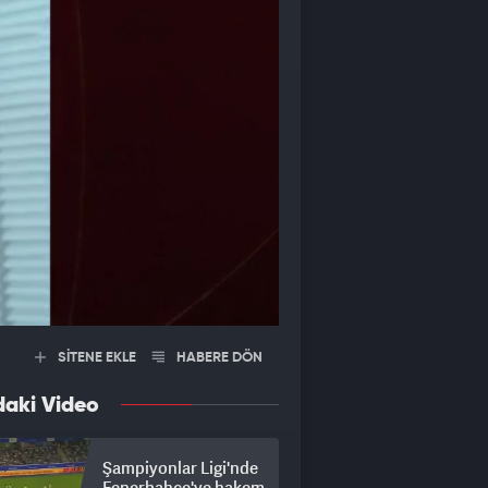
SİTENE EKLE
HABERE DÖN
daki Video
Şampiyonlar Ligi'nde
Fenerbahçe'ye hakem