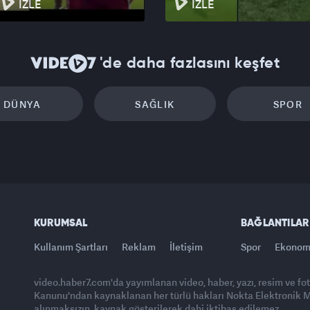
İZLE
İZLE
'de daha fazlasını keşfet
DÜNYA
SAĞLIK
SPOR
KURUMSAL
BAĞLANTILAR
Kullanım Şartları
Reklam
İletişim
Spor
Ekonom
video.haber7.com'da yayımlanan video, haber, yazı, resim ve fo
Kanunu'ndan kaynaklanan her türlü hakları Nokta Elektronik Med
alınmaksızın, kaynak gösterilerek dahi iktibas edilemez.