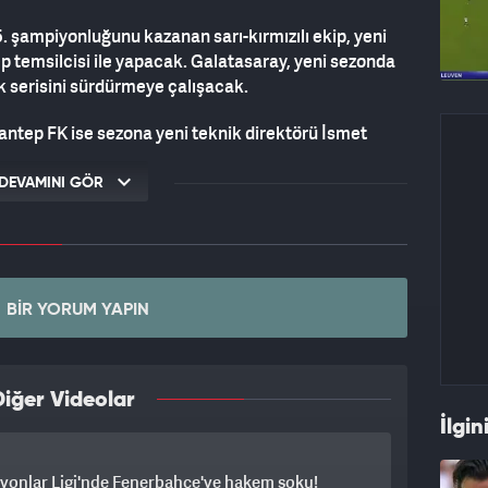
. şampiyonluğunu kazanan sarı-kırmızılı ekip, yeni
p temsilcisi ile yapacak. Galatasaray, yeni sezonda
 serisini sürdürmeye çalışacak.
tep FK ise sezona yeni teknik direktörü İsmet
eydoğu Anadolu temsilcisi, son şampiyon karşısında
çin mücadele edecek.
DEVAMINI GÖR
BIR YORUM YAPIN
iğer Videolar
İlgin
yonlar Ligi'nde Fenerbahçe'ye hakem şoku!