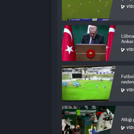
VID
Lübna
Ankar
VID
Futbol
neden
VID
Attığı
VID