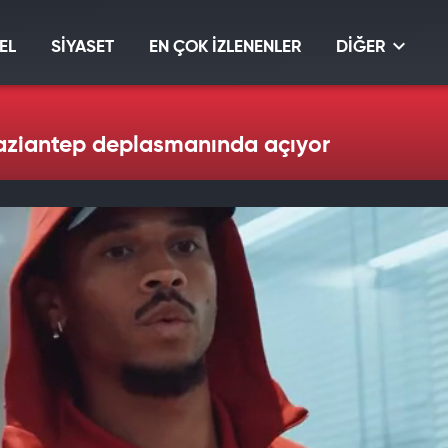
EL
SİYASET
EN ÇOK İZLENENLER
DİĞER
ziantep deplasmanında açıyor