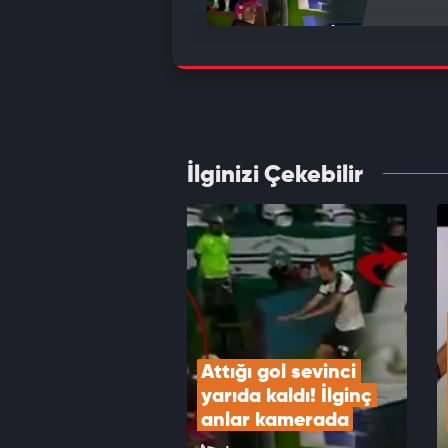
Galata
Yöneti
VID
İlginizi Çekebilir
İsmail
veda e
VID
Attığı gol sevinci 
yarıda kaldı! İlginç 
anlar kamerada