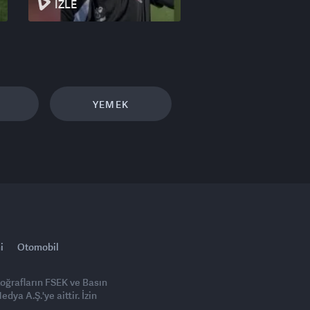
İZLE
YEMEK
i
Otomobil
toğrafların FSEK ve Basın
ya A.Ş.'ye aittir. İzin