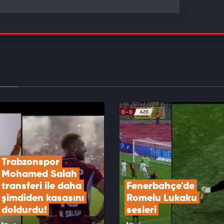
saray'da beklenen kararlar gelmeyince kriz çıktı:
ci hesabını kapattı
EOYU İZLE
 Köybaşı, futbolculuk kariyerine gözyaşlarıyla
tti!
EOYU İZLE
Trabzonspor 
Mohamed Salah 
transferi ile daha 
Fenerbahçe'de 
şimdiden kasasını 
Romelu Lukaku 
doldurdu!
sesleri