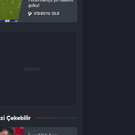
şoku!
VIDEOYU İZLE
izi Çekebilir