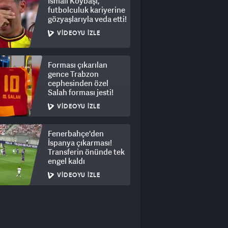
İsmail Köybaşı,
futbolculuk kariyerine
gözyaşlarıyla veda etti!
VIDEOYU İZLE
Forması çıkarılan
gence Trabzon
cephesinden özel
Salah forması jesti!
VIDEOYU İZLE
Fenerbahçe'den
İspanya çıkarması!
Transferin önünde tek
engel kaldı
VIDEOYU İZLE