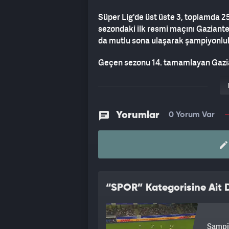
Süper Lig'de üst üste 3, toplamda 25
sezondaki ilk resmi maçını Gaziante
da mutlu sona ulaşarak şampiyonluk
Geçen sezonu 14. tamamlayan Gazian
Taşdemir yönetiminde girecek. Gün
kazanarak sezona moralli girmek i
Yorumlar
0 Yorum Var
“SPOR” Kategorisine Ait D
Şampi