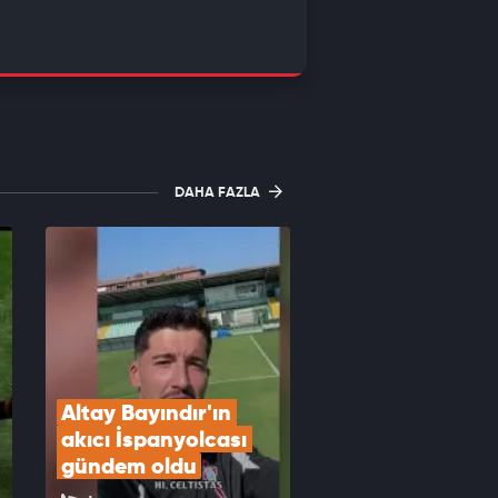
DAHA FAZLA
Altay Bayındır'ın 
akıcı İspanyolcası 
gündem oldu