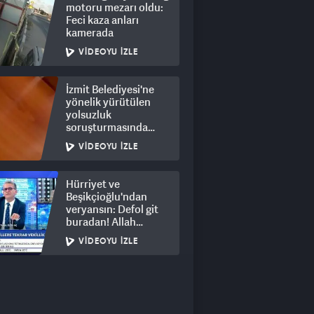
motoru mezarı oldu:
Feci kaza anları
kamerada
VIDEOYU İZLE
İzmit Belediyesi'ne
yönelik yürütülen
yolsuzluk
soruşturmasında
rüşvet görüntüleri
VIDEOYU İZLE
ortaya çıktı
Hürriyet ve
Beşikçioğlu'ndan
veryansın: Defol git
buradan! Allah
hepsinin belasını
VIDEOYU İZLE
versin