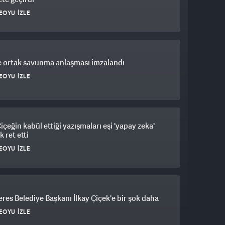
EOYU İZLE
 ortak savunma anlaşması imzalandı
EOYU İZLE
Çiçeğin kabül ettiği yazışmaları eşi 'yapay zeka'
k ret etti
EOYU İZLE
es Belediye Başkanı İlkay Çiçek'e bir şok daha
EOYU İZLE