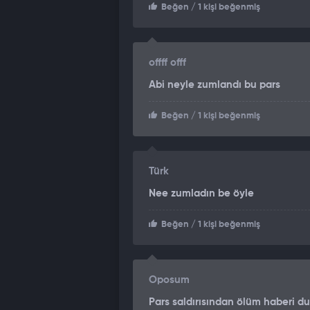
Beğen
/ 1 kişi beğenmiş
offff offf
Abi neyle zumlandı bu pars
Beğen
/ 1 kişi beğenmiş
Türk
Nee zumladın be öyle
Beğen
/ 1 kişi beğenmiş
Oposum
Pars saldırısından ölüm haberi d