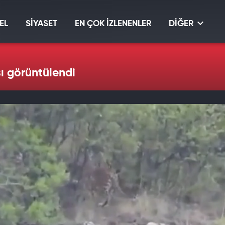
EL
SİYASET
EN ÇOK İZLENENLER
DİĞER
ı görüntülendi