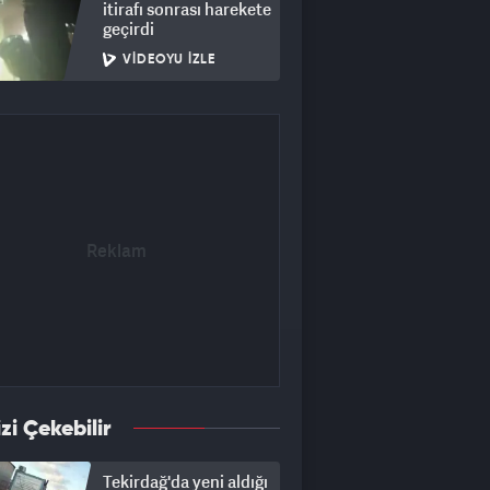
itirafı sonrası harekete
geçirdi
VIDEOYU İZLE
izi Çekebilir
Tekirdağ'da yeni aldığı