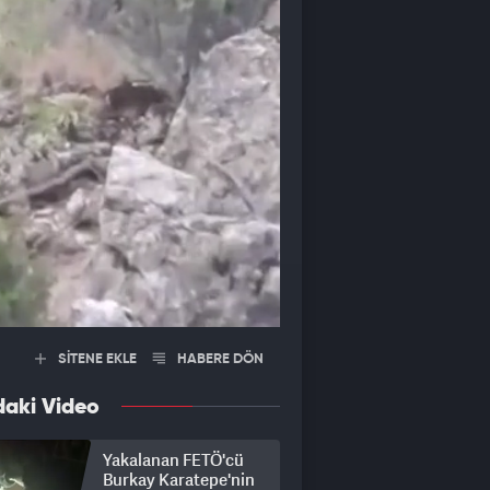
SİTENE EKLE
HABERE DÖN
daki Video
Yakalanan FETÖ'cü
Burkay Karatepe'nin