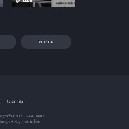
İZLE
YEMEK
i
Otomobil
toğrafların FSEK ve Basın
ya A.Ş.'ye aittir. İzin