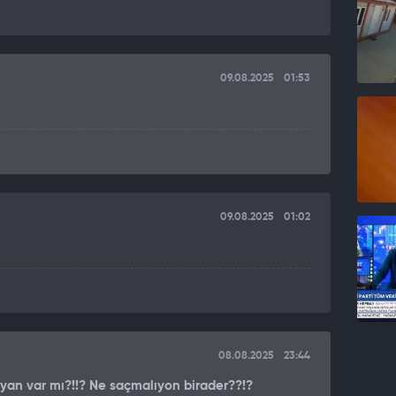
09.08.2025
01:53
09.08.2025
01:02
08.08.2025
23:44
uyan var mı?!!? Ne saçmalıyon birader??!?