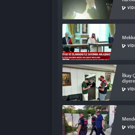
VID
Mekke
VID
İlkay 
diyere
VID
Mender
VID