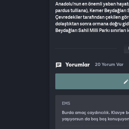
Anadolu'nun en önemli yaban hayatı
pardus tulliana), Kemer Beydağları S
Çevredekiler tarafından çekilen gör
dolaştıktan sonra ormana doğru gid
Beydağları Sahil Milli Parkı sınırları
ZARAR VERMENİN CEZASI 45 MİLYON
20'nci yüzyılda neslinin tükendiği d
telefonuyla görüntülendi. Diğer ya
Yorumlar
20 Yorum Var
Müdürlüğü'nün 2025-2026 av dönemi i
sıradan dahil ettiği Anadolu parsın
milyon TL tazminat ayrıca 2 ile 5 yıl
EMS
Burda amaç caydırıcılık. Klavye 
yaşıyorsun da boş boş konuşuyo