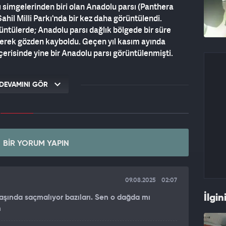
 simgelerinden biri olan Anadolu parsı (Panthera
ahil Milli Parkı'nda bir kez daha görüntülendi.
üntülerde; Anadolu parsı dağlık bölgede bir süre
erek gözden kayboldu. Geçen yıl kasım ayında
 içerisinde yine bir Anadolu parsı görüntülenmişti.
 TL VE 2 İLE 5 YIL HAPİS CEZASI
DEVAMINI GÖR
üşünülen Anadolu parsı, son yıllarda fotokapan ve cep
ndan Doğa Koruma ve Milli Parklar (DKMP) Genel
çin koruma altına alınan türler listesine en üst
ın öldürülmesi ya da zarar verilmesi durumunda 45
 hapis ve idari para cezası öngörülüyor.
BIR YORUM YAPIN
09.08.2025
02:07
İlgin
başında saçmalıyor bazıları. Sen o dağda mı
n