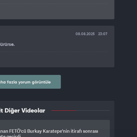
08.08.2025
23:07
ürürse.
ha fazla yorum görüntüle
t Diğer Videolar
nan FETÖ'cü Burkay Karatepe'nin itirafı sonrası
te geçirdi