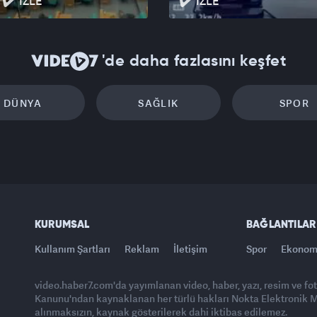
İZLE
İZLE
'de daha fazlasını keşfet
DÜNYA
SAĞLIK
SPOR
KURUMSAL
BAĞLANTILAR
Kullanım Şartları
Reklam
İletişim
Spor
Ekonom
video.haber7.com'da yayımlanan video, haber, yazı, resim ve fo
Kanunu'ndan kaynaklanan her türlü hakları Nokta Elektronik Med
alınmaksızın, kaynak gösterilerek dahi iktibas edilemez.