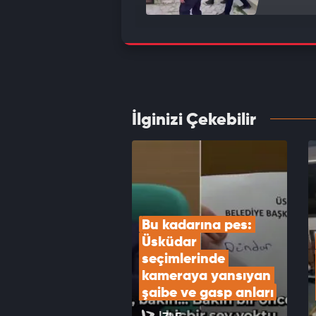
Freni 
kaza 
VID
İlginizi Çekebilir
Gazete
VID
Bu kadarına pes: 
Üsküdar 
seçimlerinde 
kameraya yansıyan 
şaibe ve gasp anları