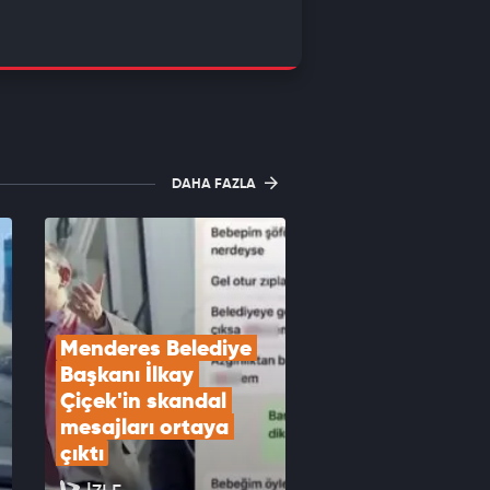
DAHA FAZLA
Menderes Belediye 
Başkanı İlkay 
Çiçek'in skandal 
mesajları ortaya 
çıktı