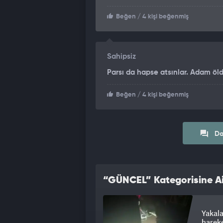
Beğen
/ 4 kişi beğenmiş
Sahipsiz
Parsı da hapse atsınlar. Adam öld
Beğen
/ 4 kişi beğenmiş
Da
“GÜNCEL” Kategorisine Ai
Yakala
hareke