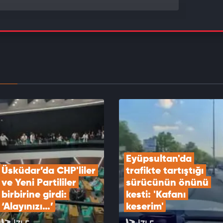
patlayan tır karşı şeride geçip dehşet saçtı: Feci
saniye saniye kamerada
EOYU İZLE
ci Yılmaz Özdil Özgür Özel'i eleştirdi!
EOYU İZLE
Eyüpsultan'da 
Üsküdar’da CHP'liler 
trafikte tartıştığı 
ve Yeni Partililer 
sürücünün önünü 
birbirine girdi: 
kesti: 'Kafanı 
‘Alayınızı…’
keserim'