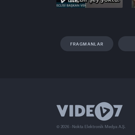
İZLE
FRAGMANLAR
© 2026 - Nokta Elektronik Medya A.Ş.