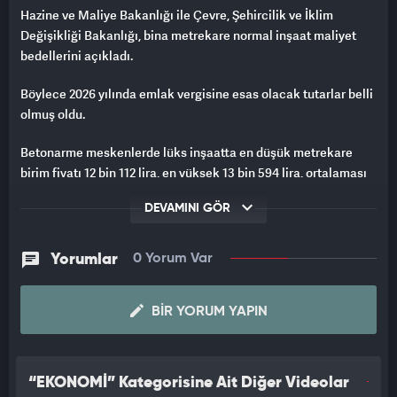
Hazine ve Maliye Bakanlığı ile Çevre, Şehircilik ve İklim
Değişikliği Bakanlığı, bina metrekare normal inşaat maliyet
bedellerini açıkladı.
Böylece 2026 yılında emlak vergisine esas olacak tutarlar belli
olmuş oldu.
Betonarme meskenlerde lüks inşaatta en düşük metrekare
birim fiyatı 12 bin 112 lira, en yüksek 13 bin 594 lira, ortalaması
da 12 bin 853 lira oldu.
DEVAMINI GÖR
Yorumlar
0 Yorum Var
BIR YORUM YAPIN
“EKONOMİ” Kategorisine Ait Diğer Videolar