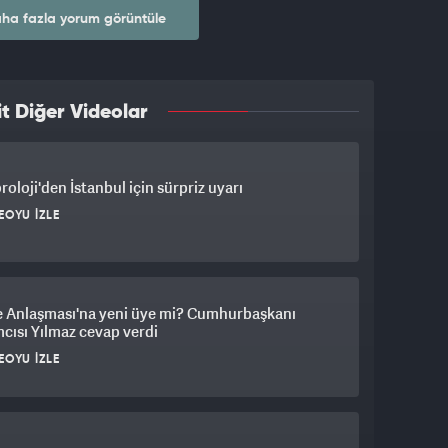
ha fazla yorum görüntüle
t Diğer Videolar
oloji'den İstanbul için sürpriz uyarı
EOYU İZLE
 Anlaşması'na yeni üye mi? Cumhurbaşkanı
cısı Yılmaz cevap verdi
EOYU İZLE