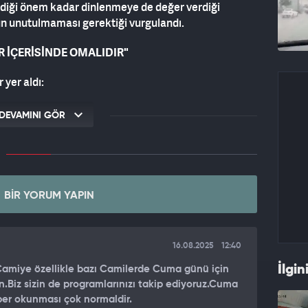
rdiği önem kadar dinlenmeye de değer verdiği
ğun unutulmaması gerektiği vurgulandı.
R İÇERİSİNDE OMALIDIR"
 yer aldı:
mli ise istirahat etmek de aynı ölçüde önemlidir.
DEVAMINI GÖR
e, zihnen ve bedenen toparlanmaya, ruhen arınmaya,
irmeye de ihtiyacı vardır.
lışması da, dinlenmesi de, tatili de, eğlenmesi de
inde olmalıdır.
BIR YORUM YAPIN
MALI"
ek ve arzularına uymak, dinimizin sınırlarını ihlal
16.08.2025
12:40
imizi tehlikeye atar.
İlgin
Camiye özellikle bazı Camilerde Cuma günü için
in.Biz sizin de programlarınızı takip ediyoruz.Cuma
atmamalı, dinin ölçülerine riayet etmeli, tatilini
ber okunması çok normaldir.