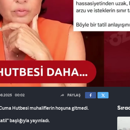
08.2025
00:02
PAYLAŞ
i Cuma Hutbesi muhaliflerin hoşuna gitmedi.
Sıra
til" başlığıyla yayınladı.