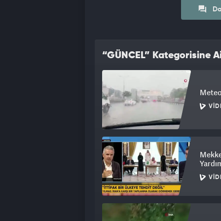
Da
“GÜNCEL” Kategorisine Ai
Meteor
VID
Mekke
Yardım
VID