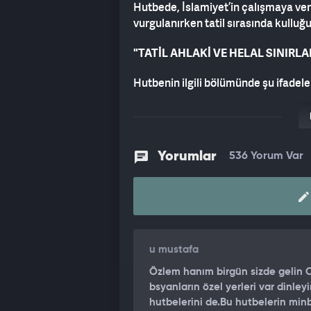
Hutbede, İslamiyet’in çalışmaya ve
vurgulanırken tatil sırasında kullu
"TATİL AHLAKİ VE HELAL SINIRLA
Hutbenin ilgili bölümünde şu ifadeler
Dinimize göre çalışmak ne kadar öne
Dolayısıyla Müslümanın; dinlenmey
ailesiyle birlikte nitelikli zaman geç
Yorumlar
536 Yorum Var
Ancak unutmayalım ki; Müslümanın ça
meşru, ahlaki ve helal sınırlar içeris
"TATİLDE İBADETLER AKSATILMA
Tatilde harama başvurmak, nefsin ist
u mustafa
etmek, hem dünya hem ahiret saadet
Özlem hanım birgün sizde gelin 
bsyanların özel yerleri var dinley
Müslüman, tatilde de ibadetlerini aks
hutbelerini de.Bu hutbelerin min