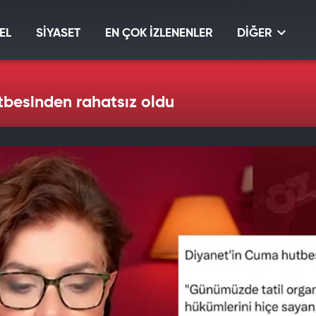
EL
SİYASET
EN ÇOK İZLENENLER
DİĞER
besinden rahatsız oldu