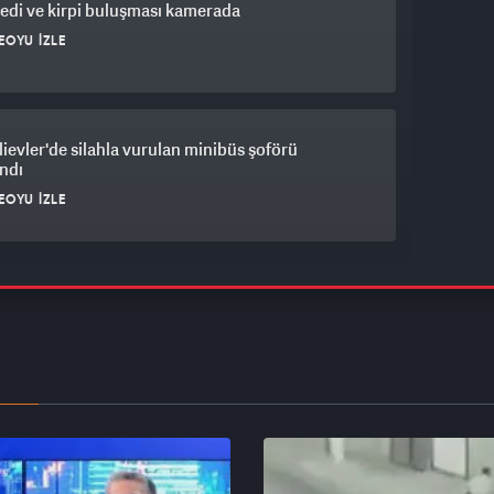
 kedi ve kirpi buluşması kamerada
EOYU İZLE
ievler'de silahla vurulan minibüs şoförü
ndı
EOYU İZLE
et Okulu’nda 5 haftalık eğitim sona erdi: 2 bin
ğrenci mezun oldu
EOYU İZLE
daki 'Sunrooflu Cami' mimarisiyle dikkat çekiyor
EOYU İZLE