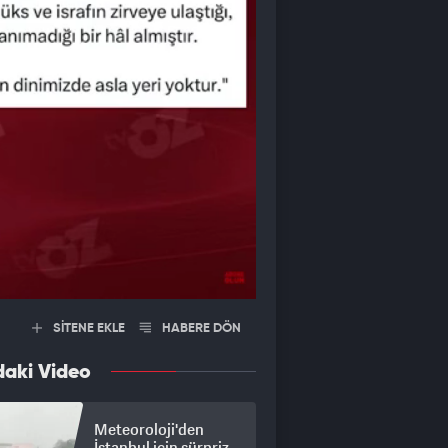
SİTENE EKLE
HABERE DÖN
daki Video
Meteoroloji'den
İstanbul için sürpriz