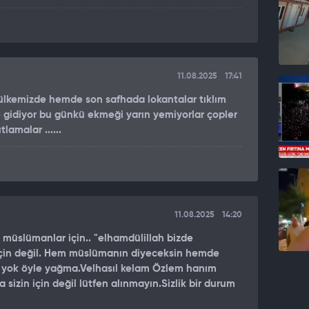
ır.
YE OKUMAKTAN"
em Gürses, şu ifadeleri kullandı:
11.08.2025
17:41
. Arzu ve isteklerin sınır tanımadığı. İnanılır gibi
r ülkemizde hemde son safhada lokantalar tıklım
okumaktan. Diyelim ki Diyanet bir hataya düşmüş
 gidiyor bu günkü ekmeği yarın yemiyorlar çopler
amalar ......
, şöyle bir zamanda şu hutbe okunur mu? Bir inisiyatif
a oku.
11.08.2025
14:20
müslümanlar için.. "elhamdülillah bizde
için değil. Hem müslümanın diyeceksin hemde
in yok öyle yağma.Velhasıl kelam Özlem hanım
sizin için değil lütfen alınmayın.Sizlik bir durum