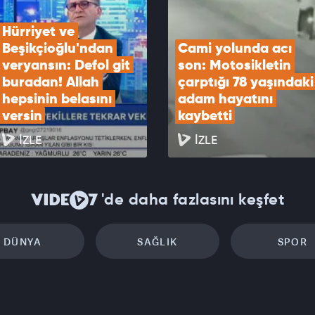
Hürriyet ve 
Beşikçioğlu'ndan 
Cami yolunda acı 
veryansın: Defol git 
son: Motosikletin 
buradan! Allah 
çarptığı 78 yaşındaki 
hepsinin belasını 
adam hayatını 
versin
kaybetti
İZLE
İZLE
'de daha fazlasını keşfet
DÜNYA
SAĞLIK
SPOR