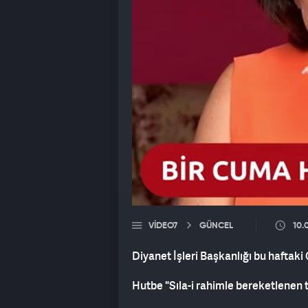
VIDEO7
GÜNCEL
10.
Diyanet İşleri Başkanlığı bu haftak
Hutbe "Sıla-i rahimle bereketlenen ta