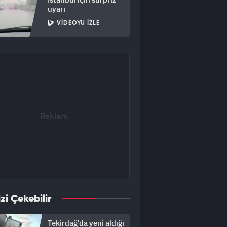
uyarı
VIDEOYU İZLE
izi Çekebilir
Tekirdağ'da yeni aldığı