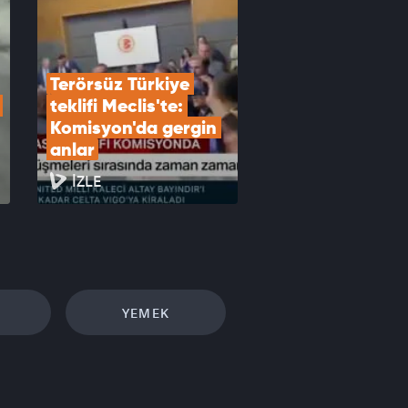
Terörsüz Türkiye 
teklifi Meclis'te: 
Komisyon'da gergin 
anlar
İZLE
YEMEK