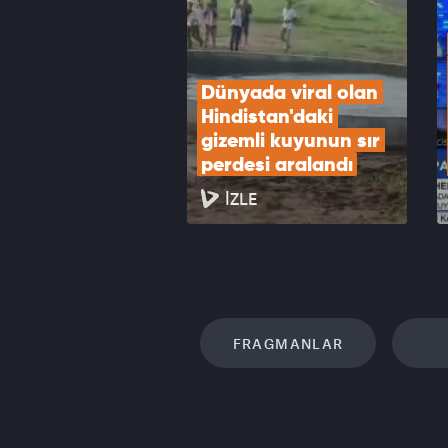
Dünyada viral olan 
Hindistan'daki 
gizemli kuyunun sır 
perdesi aralandı
İZLE
FRAGMANLAR