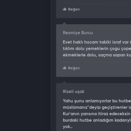
Rabbine yakınlaşma vesilesi kılmalıd
Beğen
"İNSAN UTANIR BUNU HUTBE Dİ
Hutbeden rahatsız olan gazeteci Özl
Resmiye Burcu
Nasıl ya, hutbe diye bunu yapmışlar ya
Evet haklı hocam tabiki israf va
değil insan utanır bunu hutbe diye 
tıklım dolu yemeklerin çogu çope
bunu göndermiş size, okuma ya.
ekmeklerle dolu, saçma sapan kutl
Sen ki Allah’tan korkan bir insansın
Beğen
kullan, ‘he’ de geç yani, başka bir du
Rizeli uşak
Yahu şunu anlamıyorlar bu hutbe 
müslümanız"deyip geçiştirenler 
Kur'anın yarısına itiraz edeceks
burdaki hutbe anladığım kadarıyla 
yok..