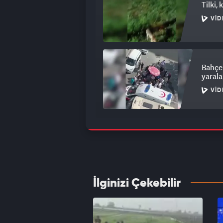
Tilki,
VID
Bahçel
yarala
VID
Muhabb
500 ö
VID
İlginizi Çekebilir
Bursa'
VID