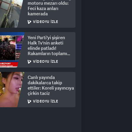
motoru mezarı oldu:
Feci kaza anları
kamerada
VIDEOYU İZLE
Yeni Parti'yi şişiren
Halk Tv'nin anketi
elinde patladı!
Rakamların toplamı
dalga konusu oldu
VIDEOYU İZLE
Canlı yayında
dakikalarca takip
ettiler: Koreli yayıncıya
çirkin taciz
VIDEOYU İZLE