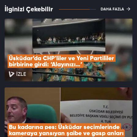
İlginizi Çekebilir
DAHA FAZLA
Üsküdar’da CHP'liler ve Yeni Partililer 
birbirine girdi: ‘Alayınızı…’
İZLE
Bu kadarına pes: Üsküdar seçimlerinde 
kameraya yansıyan şaibe ve gasp anları