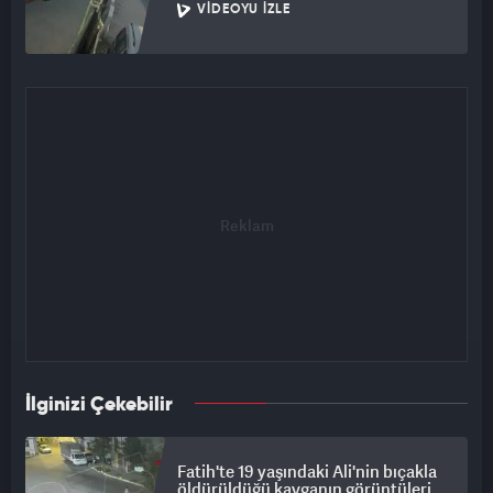
VIDEOYU İZLE
İlginizi Çekebilir
Fatih'te 19 yaşındaki Ali'nin bıçakla
öldürüldüğü kavganın görüntüleri