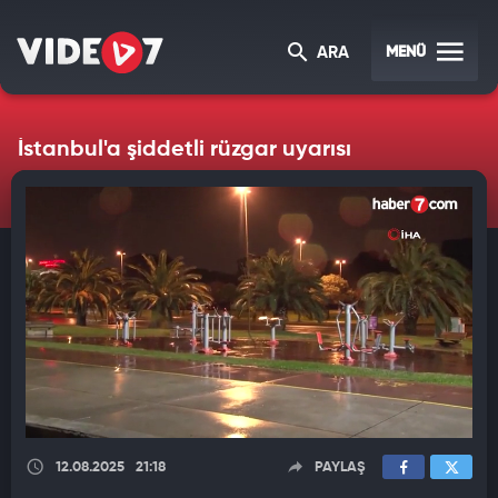
MENÜ
ARA
İstanbul'a şiddetli rüzgar uyarısı
12.08.2025
21:18
PAYLAŞ