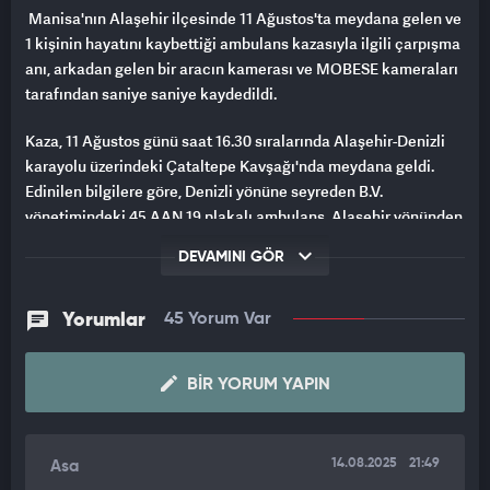
Manisa'nın Alaşehir ilçesinde 11 Ağustos'ta meydana gelen ve
1 kişinin hayatını kaybettiği ambulans kazasıyla ilgili çarpışma
anı, arkadan gelen bir aracın kamerası ve MOBESE kameraları
tarafından saniye saniye kaydedildi.
Kaza, 11 Ağustos günü saat 16.30 sıralarında Alaşehir-Denizli
karayolu üzerindeki Çataltepe Kavşağı'nda meydana geldi.
Edinilen bilgilere göre, Denizli yönüne seyreden B.V.
yönetimindeki 45 AAN 19 plakalı ambulans, Alaşehir yönünden
kavşağa giren M.P. (35) idaresindeki 33 AEP 427 plakalı
DEVAMINI GÖR
otomobille çarpıştı. Çarpışma sonucu 2'si ağır olmak üzere 7
kişi yaralandı. Ağır yaralı olarak hastaneye kaldırılan otomobil
yolcusu Sadettin İnan (57) tüm müdahalelere rağmen
Yorumlar
45 Yorum Var
kurtarılamayarak yaşamını yitirdi. Otomobil sürücüsü M.P. ile
ambulansta bulunan 5 sağlık çalışanının ise tedavileri sürüyor.
BIR YORUM YAPIN
Öte yandan kaza anı, arkadan gelen bir aracın kamerası ve
MOBESE kameraları tarafından saniye saniye kaydedildi.
Kazaya ilişkin araç kamerası görüntülerinde, kavşağa giren
otomobilin hızla gelen ambulansla çarpıştığı, çarpmanın
14.08.2025
21:49
Asa