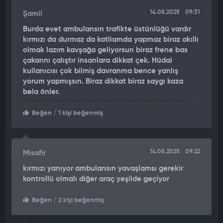
14.08.2025
09:31
Şamil
Burda evet ambulansın trafikte üstünlüğü vardır
kırmızı da durmaz da katliamda yapmaz biraz akıllı
olmak lazım kavşağa geliyorsun biraz frene bas
çakarını çalıştır insanlara dikkat çek. Hüdai
kullanıcısı çok bilmiş davranma bence yanlış
yorum yapmışsın. Biraz dikkat biraz saygı kaza
bela önler.
Beğen
/ 1 kişi beğenmiş
14.08.2025
09:22
Misafir
kırmızı yanıyor ambulansın yavaşlamsı gerekir
kontrollü olmalı diğer araç yeşilde geçiyor
Beğen
/ 2 kişi beğenmiş