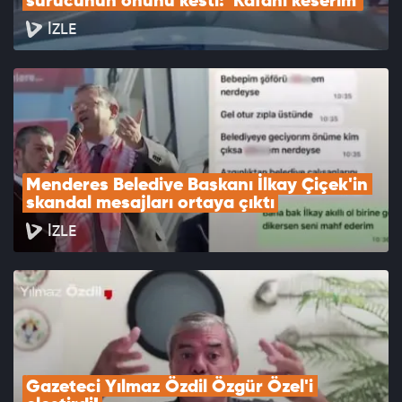
sürücünün önünü kesti: 'Kafanı keserim'
İZLE
Menderes Belediye Başkanı İlkay Çiçek'in 
skandal mesajları ortaya çıktı
İZLE
Gazeteci Yılmaz Özdil Özgür Özel'i 