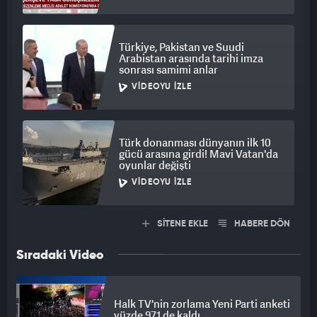
Türkiye, Pakistan ve Suudi
Arabistan arasında tarihi imza
sonrası samimi anlar
VIDEOYU İZLE
Türk donanması dünyanın ilk 10
gücü arasına girdi! Mavi Vatan'da
oyunlar değişti
VIDEOYU İZLE
SİTENE EKLE
HABERE DÖN
Sıradaki Video
Halk TV'nin zorlama Yeni Parti anketi
yüzde 97,1 de kaldı