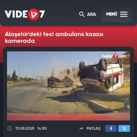
MENÜ
ARA
Alaşehir'deki feci ambulans kazası
kamerada
13.08.2025
14:50
PAYLAŞ