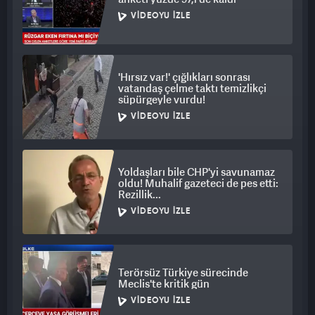
VIDEOYU İZLE
'Hırsız var!' çığlıkları sonrası
vatandaş çelme taktı temizlikçi
süpürgeyle vurdu!
VIDEOYU İZLE
Yoldaşları bile CHP'yi savunamaz
oldu! Muhalif gazeteci de pes etti:
Rezillik...
VIDEOYU İZLE
Terörsüz Türkiye sürecinde
Meclis'te kritik gün
VIDEOYU İZLE