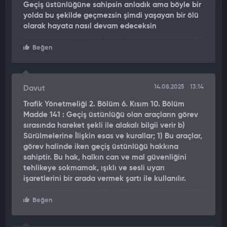
şiddetiyle araçların savrulduğu görülüyor. Söz konusu
Geçiş üstünlüğüne sahipsin anladık ama böyle bir
görüntüler kazanın şiddetini gözler önüne sererken, olayla ilgili
yolda bu şekilde geçmezsin şimdi yaşayan bir ölü
soruşturmanın sürdüğü bildirildi.
olarak hayata nasıl devam edeceksin
Beğen
14.08.2025
13:14
Davut
Trafik Yönetmeliği 2. Bölüm 6. Kısım 10. Bölüm
Madde 141 : Geçiş üstünlüğü olan araçların görev
sırasında hareket şekli ile alakalı bilgii verir b)
Sürülmelerine İlişkin esas ve kurallar; 1) Bu araçlar,
görev halinde iken geçiş üstünlüğü hakkına
sahiptir. Bu hak, halkın can ve mal güvenliğini
tehlikeye sokmamak, ışıklı ve sesli uyarı
işaretlerini bir arada vermek şartı ile kullanılır.
Beğen