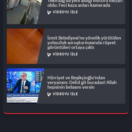
Tekirdağ'da yeni aldığı motoru mezarı
oldu: Feci kaza anları kamerada
VIDEOYU İZLE
İzmit Belediyesi'ne yönelik yürütülen
yolsuzluk soruşturmasında rüşvet
görüntüleri ortaya çıktı
VIDEOYU İZLE
Hürriyet ve Beşikçioğlu'ndan
veryansın: Defol git buradan! Allah
hepsinin belasını versin
VIDEOYU İZLE