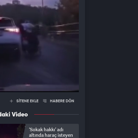
SİTENE EKLE
HABERE DÖN
daki Video
‘Sokak hakkı’ adı
altında haraç isteyen