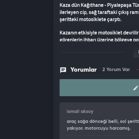
Kaza dün Kağıthane - Piyalepaşa Tün
ilerleyen cip, sağ taraftaki çıkış r
şeritteki motosiklete çarptı.
Kazanın etkisiyle motosiklet devrilir
görenlerin ihbarı üzerine bölgeye poli
KAZA ANI KAMERADA
Sağlık ekibinin kontrollerinde yarala
Yorumlar
2 Yorum Var
yerindeki ilk müdahalelerinin ardın
Kazayla ilgili soruşturma başlatıldı
kaydedildi.
ismail aksoy
araç sağa dönceği belli, sol şeri
yakıyor. motorcuyu harcamış.