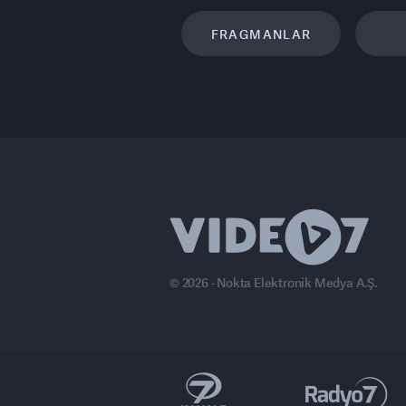
FRAGMANLAR
© 2026 - Nokta Elektronik Medya A.Ş.
anal 7 Avrupa
Ülke TV
Haber7