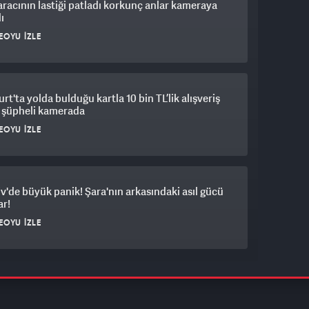
aracının lastiği patladı korkunç anlar kameraya
ı
EOYU İZLE
rt'ta yolda bulduğu kartla 10 bin TL’lik alışveriş
 şüpheli kamerada
EOYU İZLE
iv'de büyük panik! Şara'nın arkasındaki asıl gücü
ar!
EOYU İZLE
'deki futbol maçında saha karıştı: Tekme tokat
erine girdiler