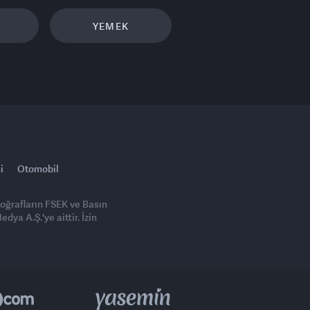
YEMEK
i
Otomobil
toğrafların FSEK ve Basın
ya A.Ş.'ye aittir. İzin