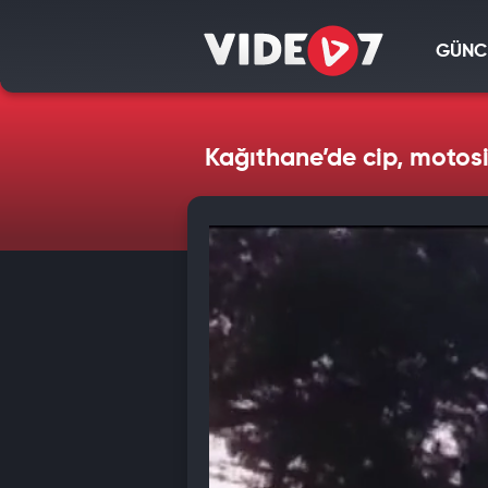
GÜNC
Kağıthane’de cip, motosik