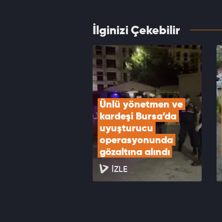
VID
İlginizi Çekebilir
Sokakt
kamera
VID
Ünlü yönetmen ve 
kardeşi Bursa’da 
uyuşturucu 
operasyonunda 
gözaltına alındı
İZLE