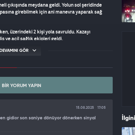
eli çıkışında meydana geldi. Yolun sol şeridinde
ampasına girebilmek için ani manevra yaparak sağ
ken, üzerindeki 2 kişi yola savruldu. Kazayı
s ve acil sağlık ekipleri geldi.
DEVAMINI GÖR
ndıkları anlaşılan motosikletteki 2 kişi, olay
dan ambulansla hastaneye kaldırıldı.
. Kaza anı, başka bir araçtaki kamera tarafından
BIR YORUM YAPIN
15.08.2025
17:05
İlgin
tten gidior son saniye dönüyor dönerken sinyal