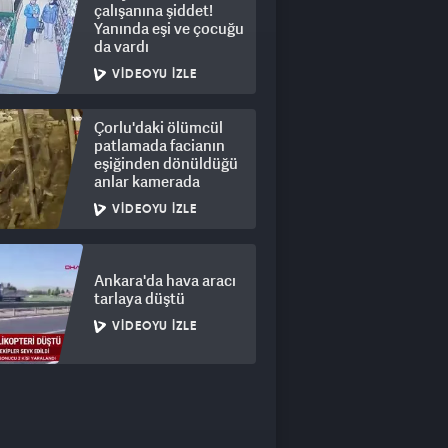
çalışanına şiddet!
Yanında eşi ve çocuğu
da vardı
VIDEOYU İZLE
Çorlu'daki ölümcül
patlamada facianın
eşiğinden dönüldüğü
anlar kamerada
VIDEOYU İZLE
Ankara'da hava aracı
tarlaya düştü
VIDEOYU İZLE