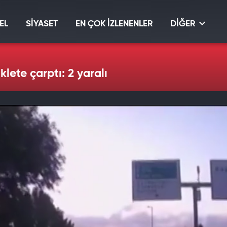
EL
SİYASET
EN ÇOK İZLENENLER
DİĞER
lete çarptı: 2 yaralı