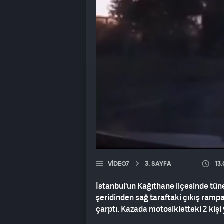
VIDEO7
3. SAYFA
13
İstanbul'un Kağıthane ilçesinde tün
şeridinden sağ taraftaki çıkış ramp
çarptı. Kazada motosikletteki 2 kişi 