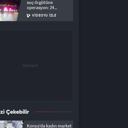
suç örgütüne
operasyon: 24
tutuklama
VIDEOYU İZLE
izi Çekebilir
Konya'da kadın market