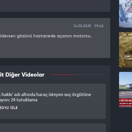
14.08.2025
09:42
gidersen gözünü hastanede açarsın motorcu.
it Diğer Videolar
 hakkı’ adı altında haraç isteyen suç örgütüne
syon: 24 tutuklama
EOYU İZLE