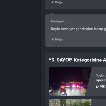
Beğen
Mehmet Emin
Böyle emniyet şeridinden basıp 
Beğen
“3. SAYFA” Kategorisine A
‘Sokak
opera
VID