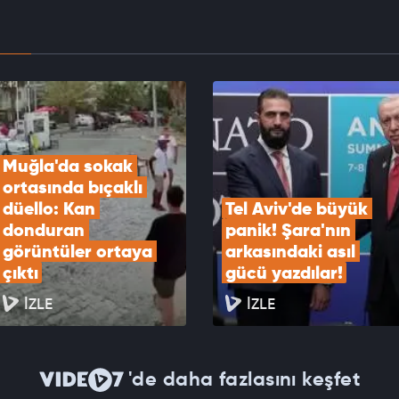
EOYU İZLE
aki kavga perdecide devam etti o anlar
lara yansıdı...
EOYU İZLE
Muğla'da sokak 
ortasında bıçaklı 
düello: Kan 
Tel Aviv'de büyük 
donduran 
panik! Şara'nın 
görüntüler ortaya 
arkasındaki asıl 
çıktı
gücü yazdılar!
İZLE
İZLE
'de daha fazlasını keşfet