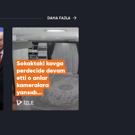
DAHA FAZLA
Sokaktaki kavga 
perdecide devam 
etti o anlar 
kameralara 
yansıdı...
İZLE