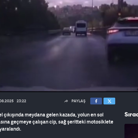
.08.2025
23:22
PAYLAŞ
el çıkışında meydana gelen kazada, yolun en sol
Sıra
asına geçmeye çalışan cip, sağ şeritteki motosiklete
yaralandı.