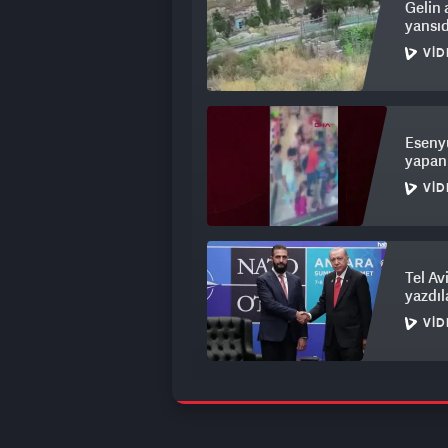
Gelin 
yansıd
VID
Esenyu
yapan
VID
Tel Av
yazdıl
VID
Mersin
birbirl