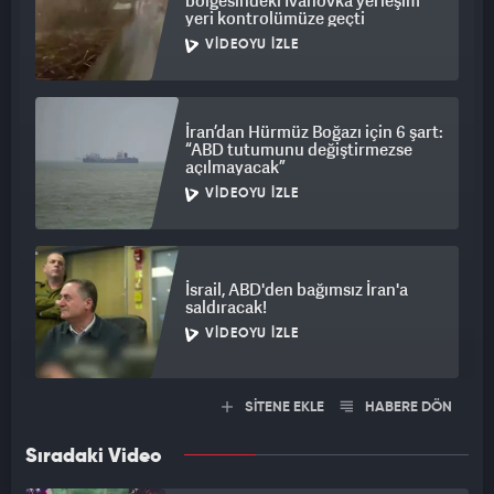
bölgesindeki İvanovka yerleşim
yeri kontrolümüze geçti
VIDEOYU İZLE
İran’dan Hürmüz Boğazı için 6 şart:
“ABD tutumunu değiştirmezse
açılmayacak”
VIDEOYU İZLE
İsrail, ABD'den bağımsız İran'a
saldıracak!
VIDEOYU İZLE
SİTENE EKLE
HABERE DÖN
Sıradaki Video