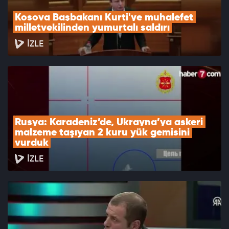
Kosova Başbakanı Kurti'ye muhalefet 
milletvekilinden yumurtalı saldırı
İZLE
Rusya: Karadeniz’de, Ukrayna’ya askeri 
malzeme taşıyan 2 kuru yük gemisini 
vurduk
İZLE