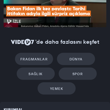
Bakan Fidan ilk kez paylaştı: Tarihi 
ittifakın adıyla ilgili sürpriz açıklama
İZLE
'de daha fazlasını keşfet
FRAGMANLAR
DÜNYA
SAĞLIK
SPOR
YEMEK
KURUMSAL