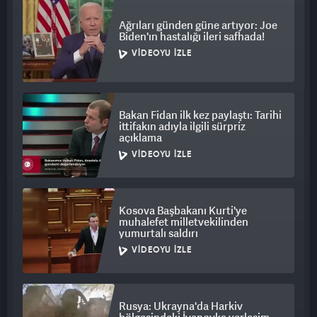
Ağrıları günden güne artıyor: Joe
Biden'ın hastalığı ileri safhada!
VIDEOYU İZLE
Bakan Fidan ilk kez paylaştı: Tarihi
ittifakın adıyla ilgili sürpriz
açıklama
VIDEOYU İZLE
Kosova Başbakanı Kurti'ye
muhalefet milletvekilinden
yumurtalı saldırı
VIDEOYU İZLE
Rusya: Ukrayna'da Harkiv