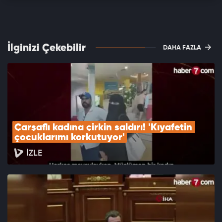
İlginizi Çekebilir
DAHA FAZLA
Çarşaflı kadına çirkin saldırı! 'Kıyafetin 
çocuklarımı korkutuyor'
İZLE