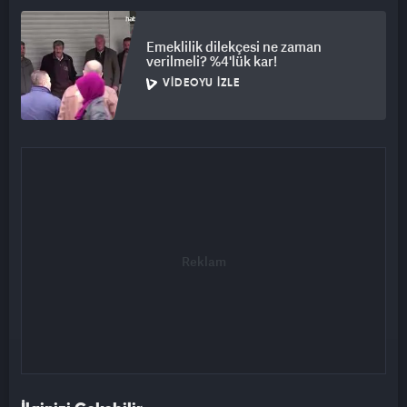
Emeklilik dilekçesi ne zaman
verilmeli? %4'lük kar!
VIDEOYU İZLE