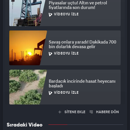
Piyasalar uçtu! Altın ve petrol
fiyatlarında son durum!
VIDEOYU İZLE
Savaş onlara yaradı! Dakikada 700
bin dolarlık devasa gelir
VIDEOYU İZLE
Bardacık incirinde hasat heyecanı
başladı
VIDEOYU İZLE
SİTENE EKLE
HABERE DÖN
Sıradaki Video