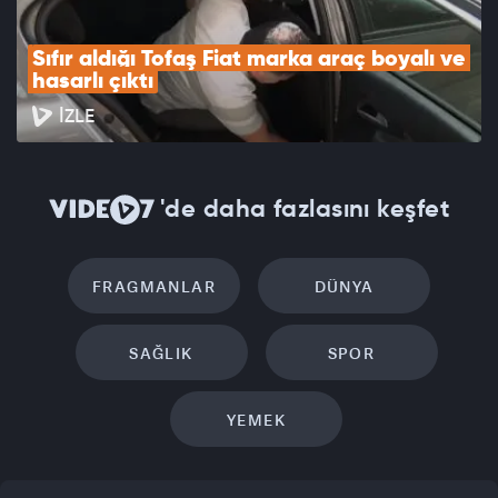
Sıfır aldığı Tofaş Fiat marka araç boyalı ve 
hasarlı çıktı
İZLE
'de daha fazlasını keşfet
FRAGMANLAR
DÜNYA
SAĞLIK
SPOR
YEMEK