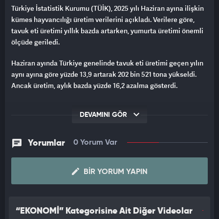
Türkiye İstatistik Kurumu (TÜİK), 2025 yılı Haziran ayına ilişkin
kümes hayvancılığı üretim verilerini açıkladı. Verilere göre,
tavuk eti üretimi yıllık bazda artarken, yumurta üretimi önemli
ölçüde geriledi.
Haziran ayında Türkiye genelinde tavuk eti üretimi geçen yılın
aynı ayına göre yüzde 13,9 artarak 202 bin 521 tona yükseldi.
Ancak üretim, aylık bazda yüzde 16,2 azalma gösterdi.
Tavuk yumurtası üretimi ise haziran ayında geçen yılın aynı
DEVAMINI GÖR
dönemine göre yüzde 10,4 azalarak 1 milyar 518 milyon 267 bine
düştü. Aylık bazda ise düşüş yüzde 0,6 olarak gerçekleşti.
Yorumlar
0 Yorum Var
Aynı dönemde kesilen tavuk sayısı, yıllık bazda yüzde 10,4
artışla 107 milyon 798 bine ulaştı.
BIR YORUM YAPIN
Ocak-haziran dönemine bakıldığında:
Tavuk eti üretimi yüzde 14,1 arttı,
“EKONOMİ” Kategorisine Ait Diğer Videolar