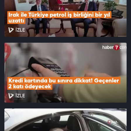
Irak ile Türkiye petrol iş birliğini bir yıl 
uzattı
İZLE
Kredi kartında bu sınıra dikkat! Geçenler 
2 katı ödeyecek
İZLE