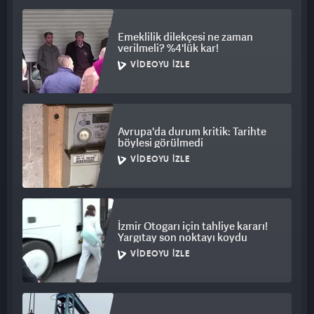
Kesilen tavuk sayısı yüzde 10,9 arttı,
Emeklilik dilekçesi ne zaman
Yumurta üretimi ise yüzde 10,4 azaldı.
verilmeli? %4'lük kar!
Uzmanlar, yumurta üretimindeki düşüşün yem maliyetleri, iklim
VIDEOYU İZLE
koşulları ve üretici tercihlerindeki değişimle ilgili olabileceğini
değerlendiriyor. Tavuk eti üretimindeki artış ise talep canlılığı
ve ihracat pazarlarının etkisiyle açıklanıyor.
Avrupa'da durum kritik: Tarihte
böylesi görülmedi
VIDEOYU İZLE
İzmir Otogarı için tahliye kararı!
Yargıtay son noktayı koydu
VIDEOYU İZLE