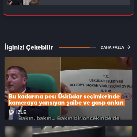
İlginizi Çekebilir
DAHA FAZLA
Bu kadarına pes: Üsküdar seçimlerinde 
kameraya yansıyan şaibe ve gasp anları
İZLE