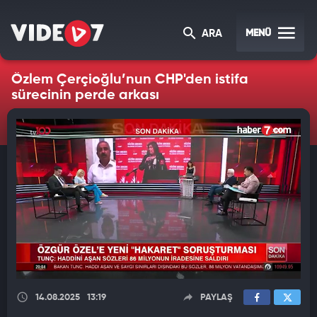
MENÜ
ARA
Özlem Çerçioğlu’nun CHP'den istifa
sürecinin perde arkası
14.08.2025
13:19
PAYLAŞ