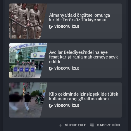
Almanya'daki örgütsel omurga
kırıldı: Terörsüz Türkiye şoku
VIDEOYU İZLE
Avcılar Belediyesi'nde ihaleye
fesat karıştıranla mahkemeye sevk
edildi
VIDEOYU İZLE
Klip çekiminde izinsiz şekilde tüfek
kullanan rapçi gözaltına alındı
VIDEOYU İZLE
SİTENE EKLE
HABERE DÖN