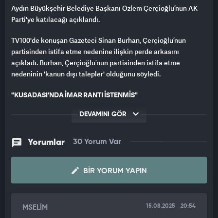
Aydın Büyükşehir Belediye Başkanı Özlem Çerçioğlu’nun AK
Parti'ye katılacağı açıklandı.
TV100'de konuşan Gazeteci Sinan Burhan, Çerçioğlu’nun
partisinden istifa etme nedenine ilişkin perde arkasını
açıkladı. Burhan, Çerçioğlu’nun partisinden istifa etme
nedeninin 'kanun dışı talepler' olduğunu söyledi.
"KUŞADASI'NDA İMAR RANTI İSTENMİŞ"
Burhan, konuşmasında şunları söyledi:
DEVAMINI GÖR
Ben Özlem Çerçioğlu’nun yakın kurmaylarıyla görüştüm. Özlem
Yorumlar
30 Yorum Var
Hanım şu an Ankara’da. Kendisinin ‘Benden istenen kanun dışı
talepleri yerine getirmediğim için, bunu da parti yönetimine
anlatamadığım için CHP’de siyaset yapma imkânım
BIR YORUM YAPIN
kalmamıştır’ gerekçesiyle istifa etmesi bekleniyor. Kanun dışı
talepler nedir diye sorduğumda, “Bundan 2 ay kadar önce
Çerçioğlu ile Sayın Özgür Özel bir görüşme yapıyor. Çerçioğlu
15.08.2025
20:54
MSELİM
diyor ki ‘Kuşadası Belediye Başkanı Ömer Günel ve Bülent