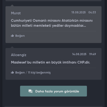
15.08.2025
04:33
Murat
Cumhuriyeti Osmanlı mirasını Atatürkün mirasını
bütün milleti memleketi yediler doymadılar...
Beğen
14.08.2025
19:49
Alicengiz
Maalesef bu milletin en büyük imtihanı CHP.dir.
Beğen
/ 11 kişi beğenmiş
Daha fazla yorum görüntüle