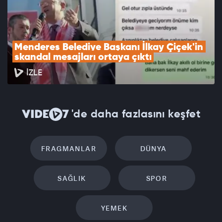
Menderes Belediye Başkanı İlkay Çiçek'in 
skandal mesajları ortaya çıktı
İZLE
'de daha fazlasını keşfet
FRAGMANLAR
DÜNYA
SAĞLIK
SPOR
YEMEK