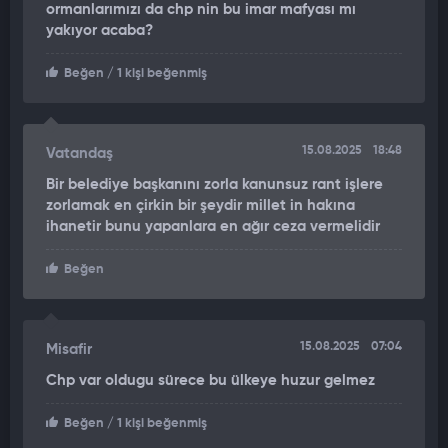
ormanlarımızı da chp nin bu imar mafyası mı
Tezcan benden kanun dışı bazı taleplerde bulunuyor. Kuşadası
yakıyor acaba?
turizm bölgesi burada imar rantı isteniyor’ diyor.
Beğen
/ 1 kişi beğenmiş
"ÇERÇİOĞLU BU DURUMA SICAK BAKMADI"
Aydın Büyükşehir Belediye Başkanı Özlem Çerçioğlu da bu
rantına sıcak bakmıyor ve kabul etmiyor. Ve bunu Özgür Özel’e
15.08.2025
18:48
Vatandaş
ifade ediyor. Çerçioğlu ‘Buna izin vermediğim için Ömer Günel
Bir belediye başkanını zorla kanunsuz rant işlere
ve Bülent Tezcan ekibi benim hakkımda bel altı yayınlar
zorlamak en çirkin bir şeydir millet in hakına
yapıyor, benimle ilgili basında haberler yapıyorlar diyor ve bunu
ihanetir bunu yapanlara en ağır ceza vermelidir
engelleyin. Eğer bunu engellemezseniz partimiz de ben de zor
durumda kalacağım’ diyor.
Beğen
15.08.2025
07:04
Misafir
Chp var oldugu sürece bu ülkeye huzur gelmez
Beğen
/ 1 kişi beğenmiş