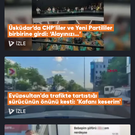
Üsküdar’da CHP'liler ve Yeni Partililer 
birbirine girdi: ‘Alayınızı…’
İZLE
Eyüpsultan'da trafikte tartıştığı 
sürücünün önünü kesti: 'Kafanı keserim'
İZLE