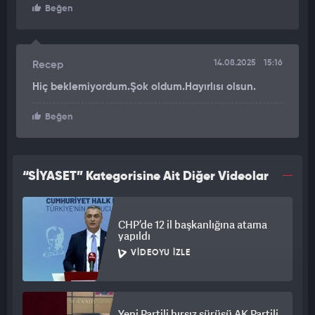
Beğen
14.08.2025
15:16
Recep
Hiç beklemiyordum.Şok oldum.Hayırlısı olsun.
Beğen
“SİYASET” Kategorisine Ait Diğer Videolar
CHP’de 12 il başkanlığına atama
yapıldı
VIDEOYU İZLE
Yeni Partili hırsız sürüsü AK Partili