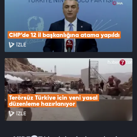
CHP’de 12 il başkanlığına atama yapıldı
İZLE
Terörsüz Türkiye için yeni yasal 
düzenleme hazırlanıyor
İZLE