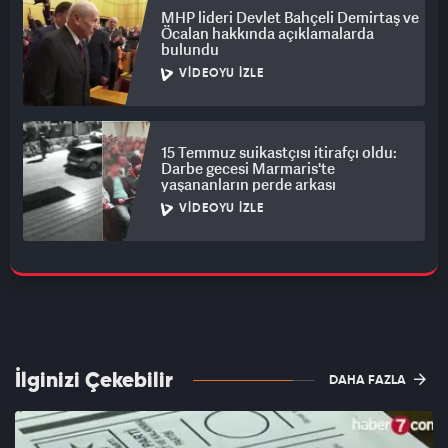
MHP lideri Devlet Bahçeli Demirtaş ve
Öcalan hakkında açıklamalarda
bulundu
VIDEOYU İZLE
15 Temmuz suikastçısı itirafçı oldu:
Darbe gecesi Marmaris'te
yaşananların perde arkası
VIDEOYU İZLE
İlginizi Çekebilir
DAHA FAZLA