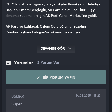
CHP'den istifa ettiğini açıklayan Aydın Büyükşehir Belediye
Başkanı Özlem Çerçioğlu, AK Parti'nin 24'üncü kuruluş yıl
dönümü kutlamaları için AK Parti Genel Merkezi'ne geldi.
AK Parti'ye katılacak Özlem Çerçioğlu'nun rozetini
Cumhurbaşkanı Erdoğan'ın takması bekleniyor.
DEVAMINI GÖR
Yorumlar
2 Yorum Var
BIR YORUM YAPIN
14.08.2025
15:27
Bükücü
Süper