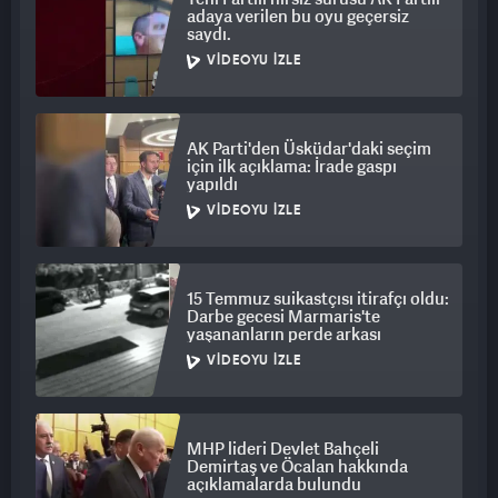
adaya verilen bu oyu geçersiz
saydı.
VIDEOYU İZLE
AK Parti'den Üsküdar'daki seçim
için ilk açıklama: İrade gaspı
yapıldı
VIDEOYU İZLE
15 Temmuz suikastçısı itirafçı oldu:
Darbe gecesi Marmaris'te
yaşananların perde arkası
VIDEOYU İZLE
MHP lideri Devlet Bahçeli
Demirtaş ve Öcalan hakkında
açıklamalarda bulundu