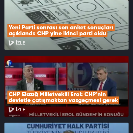
Yeni Parti sonrası son anket sonuçları 
açıklandı: CHP yine ikinci parti oldu
İZLE
CHP Elazığ Milletvekili Erol: CHP'nin 
devletle çatışmaktan vazgeçmesi gerek
İZLE