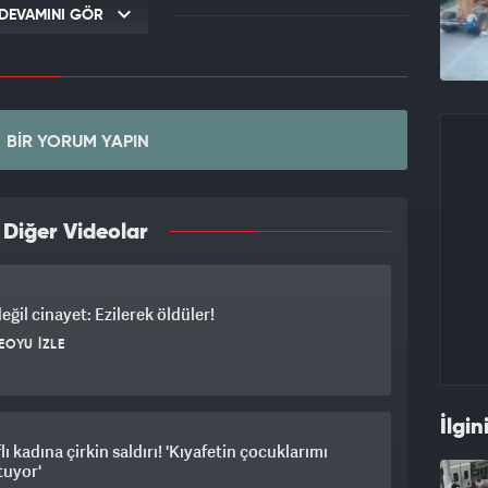
DEVAMINI GÖR
BIR YORUM YAPIN
 Diğer Videolar
eğil cinayet: Ezilerek öldüler!
EOYU İZLE
İlgin
lı kadına çirkin saldırı! 'Kıyafetin çocuklarımı
tuyor'