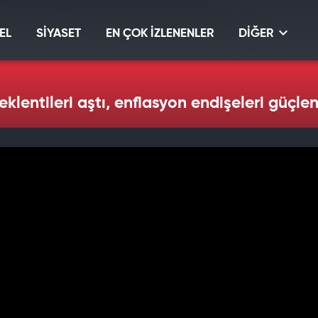
EL
SİYASET
EN ÇOK İZLENENLER
DİĞER
eklentileri aştı, enflasyon endişeleri güçle