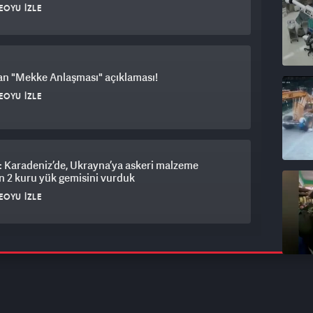
EOYU İZLE
an "Mekke Anlaşması" açıklaması!
EOYU İZLE
 Karadeniz’de, Ukrayna’ya askeri malzeme
n 2 kuru yük gemisini vurduk
EOYU İZLE
 medya üzerinden casusluk iddiası! İsrail: İran
n'le ajan devşiriyor
EOYU İZLE