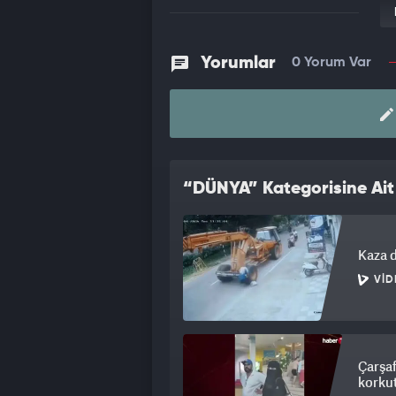
Yorumlar
0 Yorum Var
“DÜNYA” Kategorisine Ait
Kaza d
VID
Çarşaf
korku