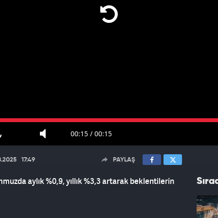
00:15
/
00:15
8.2025
17:49
PAYLAŞ
muzda aylık %0,9, yıllık %3,3 artarak beklentilerin
Sıra