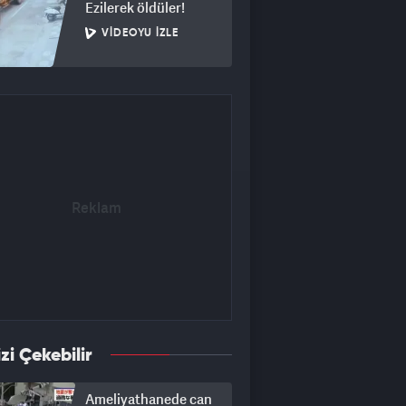
Ezilerek öldüler!
VIDEOYU İZLE
izi Çekebilir
Ameliyathanede can