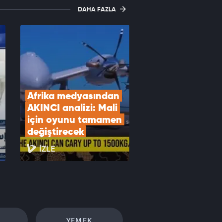
DAHA FAZLA
Afrika medyasından 
AKINCI analizi: Mali 
için oyunu tamamen 
değiştirecek
İZLE
YEMEK