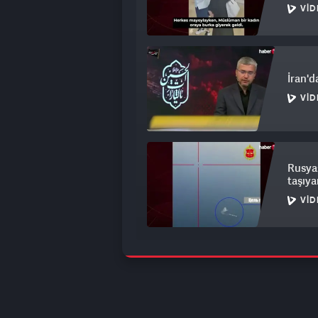
VID
İran'd
VID
Rusya:
taşıya
VID
Sosyal
bitcoi
VID