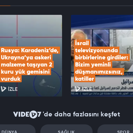
 basını tutuştu! Tel Aviv için ölümcül ittifak alarmı!
EOYU İZLE
İsrail 
Rusya: Karadeniz’de, 
televizyonunda 
Ukrayna’ya askeri 
birbirlerine girdiler: 
malzeme taşıyan 2 
Bizim yeminli 
kuru yük gemisini 
düşmanımızsınız, 
vurduk
katiller
İZLE
İZLE
'de daha fazlasını keşfet
DÜNYA
SAĞLIK
SPOR