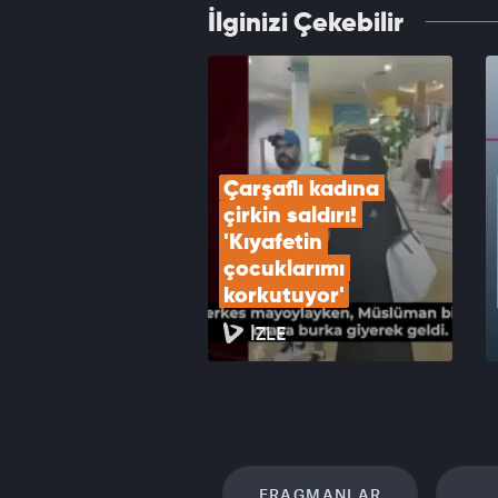
İlginizi Çekebilir
İsrail
VID
Çarşaflı kadına 
çirkin saldırı! 
'Kıyafetin 
çocuklarımı 
korkutuyor'
İZLE
FRAGMANLAR