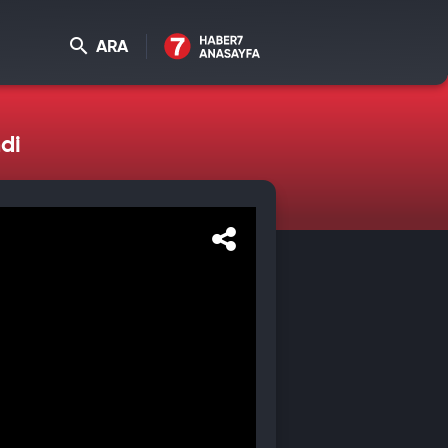
ARA
ndi