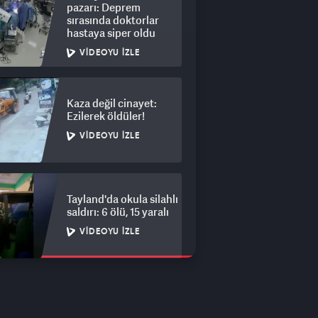
pazarı: Deprem
sırasında doktorlar
hastaya siper oldu
VIDEOYU İZLE
Kaza değil cinayet:
Ezilerek öldüler!
VIDEOYU İZLE
Tayland'da okula silahlı
saldırı: 6 ölü, 15 yaralı
VIDEOYU İZLE